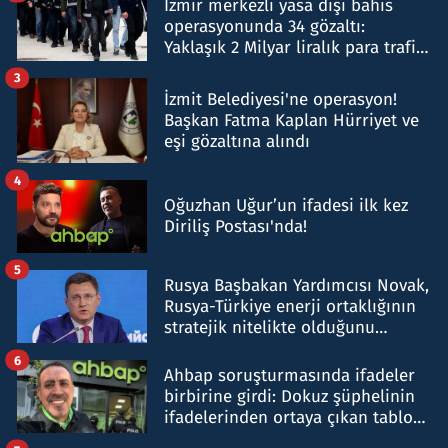
İzmir merkezli yasa dışı bahis
operasyonunda 34 gözaltı:
Yaklaşık 2 Milyar liralık para trafiği
tespit edildi
3
İzmit Belediyesi'ne operasyon!
Başkan Fatma Kaplan Hürriyet ve
eşi gözaltına alındı
4
Oğuzhan Uğur’un ifadesi ilk kez
Diriliş Postası'nda!
5
Rusya Başbakan Yardımcısı Novak,
Rusya-Türkiye enerji ortaklığının
stratejik nitelikte olduğunu
belirtti
6
Ahbap soruşturmasında ifadeler
birbirine girdi: Dokuz şüphelinin
ifadelerinden ortaya çıkan tablo
şok etti