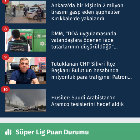
7
Ankara'da bir kişinin 2 milyon
lirasını gasp eden şüpheliler
Kırıkkale'de yakalandı
8
DMM, "DOA uygulamasında
vatandaşlara ödenen iade
tutarlarının düşürüldüğü"
iddiasını yalanladı
9
Tutuklanan CHP Silivri İlçe
Başkanı Bulut'un hesabında
milyonluk para trafiğine: Patron
talimat verdi, ben gönderdim
10
Husiler: Suudi Arabistan'ın
Aramco tesislerini hedef aldık
Süper Lig Puan Durumu