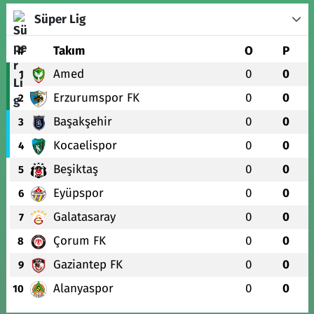
Süper Lig
#
Takım
O
P
Amed
0
0
1
Erzurumspor FK
0
0
2
Başakşehir
0
0
3
Kocaelispor
0
0
4
Beşiktaş
0
0
5
Eyüpspor
0
0
6
Galatasaray
0
0
7
Çorum FK
0
0
8
Gaziantep FK
0
0
9
Alanyaspor
0
0
10