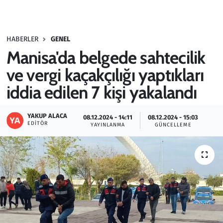
Gündem
HABERLER
GENEL
Haber
Manisa'da belgede sahtecilik
Kültür Sanat
ve vergi kaçakçılığı yaptıkları
iddia edilen 7 kişi yakalandı
Kurumsal Haberler
YAKUP ALACA
08.12.2024 - 14:11
08.12.2024 - 15:03
Lezzet Durağı
EDITÖR
YAYINLANMA
GÜNCELLEME
Memur ve Kamu
Otomobil
Oyun
Ramazan