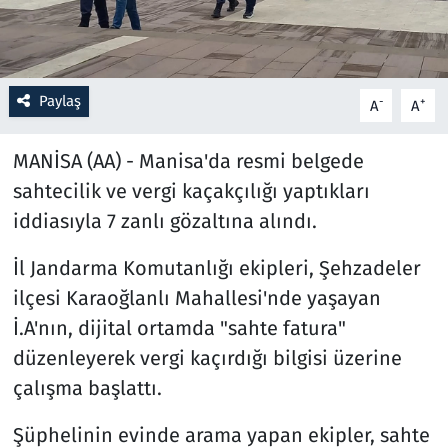
Resmi İlanlar
Rüya Tabirleri
Paylaş
-
+
A
A
Sağlık
MANİSA (AA) - Manisa'da resmi belgede
sahtecilik ve vergi kaçakçılığı yaptıkları
Savunma Sanayi
iddiasıyla 7 zanlı gözaltına alındı.
Seçim 2023
İl Jandarma Komutanlığı ekipleri, Şehzadeler
ilçesi Karaoğlanlı Mahallesi'nde yaşayan
Spor
İ.A'nın, dijital ortamda "sahte fatura"
Teknoloji ve Bilim
düzenleyerek vergi kaçırdığı bilgisi üzerine
çalışma başlattı.
Televizyon
Şüphelinin evinde arama yapan ekipler, sahte