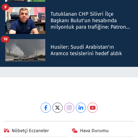
iddiasını yalanladı
9
Tutuklanan CHP Silivri İlçe
Başkanı Bulut'un hesabında
milyonluk para trafiğine: Patron
talimat verdi, ben gönderdim
10
Husiler: Suudi Arabistan'ın
Aramco tesislerini hedef aldık
Nöbetçi Eczaneler
Hava Durumu