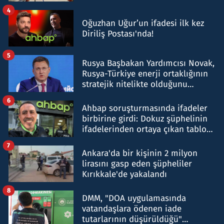
4
Oğuzhan Uğur’un ifadesi ilk kez
Diriliş Postası'nda!
5
Rusya Başbakan Yardımcısı Novak,
Rusya-Türkiye enerji ortaklığının
stratejik nitelikte olduğunu
belirtti
6
Ahbap soruşturmasında ifadeler
birbirine girdi: Dokuz şüphelinin
ifadelerinden ortaya çıkan tablo
şok etti
7
Ankara'da bir kişinin 2 milyon
lirasını gasp eden şüpheliler
Kırıkkale'de yakalandı
8
DMM, "DOA uygulamasında
vatandaşlara ödenen iade
tutarlarının düşürüldüğü"