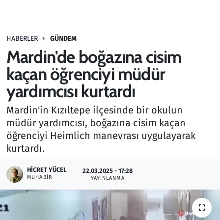
Gündem
HABERLER
GÜNDEM
Haber
Mardin'de boğazına cisim
Kültür Sanat
kaçan öğrenciyi müdür
yardımcısı kurtardı
Kurumsal Haberler
Mardin'in Kızıltepe ilçesinde bir okulun
Lezzet Durağı
müdür yardımcısı, boğazına cisim kaçan
öğrenciyi Heimlich manevrası uygulayarak
Memur ve Kamu
kurtardı.
Otomobil
HICRET YÜCEL
22.03.2025 - 17:28
MUHABIR
YAYINLANMA
Oyun
Ramazan