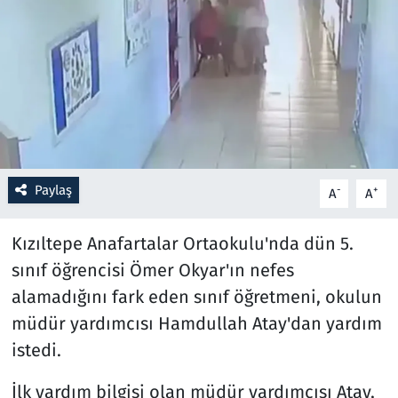
Resmi İlanlar
Rüya Tabirleri
Sağlık
Savunma Sanayi
Paylaş
-
+
A
A
Seçim 2023
Kızıltepe Anafartalar Ortaokulu'nda dün 5.
Spor
sınıf öğrencisi Ömer Okyar'ın nefes
alamadığını fark eden sınıf öğretmeni, okulun
Teknoloji ve Bilim
müdür yardımcısı Hamdullah Atay'dan yardım
istedi.
Televizyon
İlk yardım bilgisi olan müdür yardımcısı Atay,