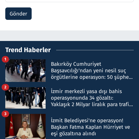
Gönder
Trend Haberler
1
Bakırköy Cumhuriyet
Başsavcılığı'ndan yeni nesil suç
örgütlerine operasyon: 50 şüpheli
hakkında gözaltı kararı
2
İzmir merkezli yasa dışı bahis
operasyonunda 34 gözaltı:
Yaklaşık 2 Milyar liralık para trafiği
tespit edildi
3
İzmit Belediyesi'ne operasyon!
Başkan Fatma Kaplan Hürriyet ve
eşi gözaltına alındı