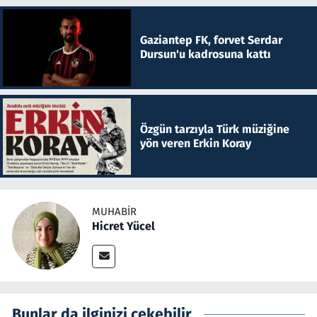
Gaziantep FK, forvet Serdar
Dursun'u kadrosuna kattı
Özgün tarzıyla Türk müziğine
yön veren Erkin Koray
MUHABIR
Hicret Yücel
Bunlar da ilginizi çekebilir