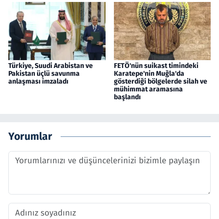
Türkiye, Suudi Arabistan ve
FETÖ'nün suikast timindeki
Pakistan üçlü savunma
Karatepe'nin Muğla'da
anlaşması imzaladı
gösterdiği bölgelerde silah ve
mühimmat aramasına
başlandı
Yorumlar