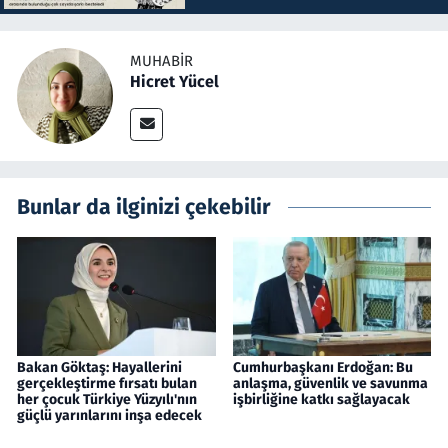
MUHABIR
Hicret Yücel
Bunlar da ilginizi çekebilir
Bakan Göktaş: Hayallerini
Cumhurbaşkanı Erdoğan: Bu
gerçekleştirme fırsatı bulan
anlaşma, güvenlik ve savunma
her çocuk Türkiye Yüzyılı'nın
işbirliğine katkı sağlayacak
güçlü yarınlarını inşa edecek