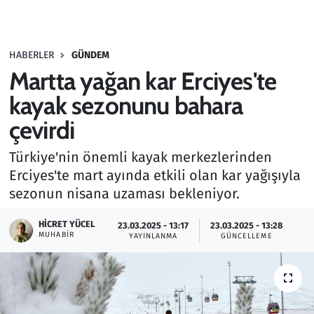
Gündem
HABERLER
GÜNDEM
Haber
Martta yağan kar Erciyes'te
Kültür Sanat
kayak sezonunu bahara
çevirdi
Kurumsal Haberler
Türkiye'nin önemli kayak merkezlerinden
Lezzet Durağı
Erciyes'te mart ayında etkili olan kar yağışıyla
sezonun nisana uzaması bekleniyor.
Memur ve Kamu
HICRET YÜCEL
23.03.2025 - 13:17
23.03.2025 - 13:28
MUHABIR
YAYINLANMA
GÜNCELLEME
Otomobil
Oyun
Ramazan