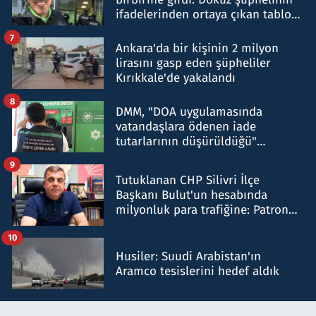
ifadelerinden ortaya çıkan tablo
şok etti
7
Ankara'da bir kişinin 2 milyon
lirasını gasp eden şüpheliler
Kırıkkale'de yakalandı
8
DMM, "DOA uygulamasında
vatandaşlara ödenen iade
tutarlarının düşürüldüğü"
iddiasını yalanladı
9
Tutuklanan CHP Silivri İlçe
Başkanı Bulut'un hesabında
milyonluk para trafiğine: Patron
talimat verdi, ben gönderdim
10
Husiler: Suudi Arabistan'ın
Aramco tesislerini hedef aldık