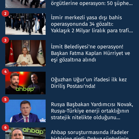
örgütlerine operasyon: 50 şüpheli
hakkında gözaltı kararı
2
İzmir merkezli yasa dışı bahis
operasyonunda 34 gözaltı:
Yaklaşık 2 Milyar liralık para trafiği
tespit edildi
3
İzmit Belediyesi'ne operasyon!
Başkan Fatma Kaplan Hürriyet ve
eşi gözaltına alındı
4
Oğuzhan Uğur’un ifadesi ilk kez
Diriliş Postası'nda!
5
Rusya Başbakan Yardımcısı Novak,
Rusya-Türkiye enerji ortaklığının
stratejik nitelikte olduğunu
belirtti
6
Ahbap soruşturmasında ifadeler
birbirine girdi: Dokuz şüphelinin