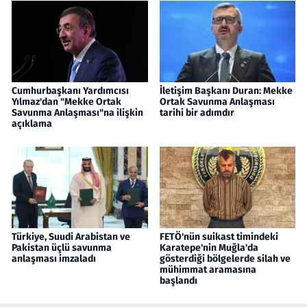
Cumhurbaşkanı Yardımcısı
İletişim Başkanı Duran: Mekke
Yılmaz'dan "Mekke Ortak
Ortak Savunma Anlaşması
Savunma Anlaşması"na ilişkin
tarihi bir adımdır
açıklama
Türkiye, Suudi Arabistan ve
FETÖ'nün suikast timindeki
Pakistan üçlü savunma
Karatepe'nin Muğla'da
anlaşması imzaladı
gösterdiği bölgelerde silah ve
mühimmat aramasına
başlandı