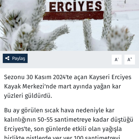
Resmi İlanlar
Rüya Tabirleri
Sağlık
Paylaş
-
+
A
A
Savunma Sanayi
Sezonu 30 Kasım 2024'te açan Kayseri Erciyes
Seçim 2023
Kayak Merkezi'nde mart ayında yağan kar
Spor
yüzleri güldürdü.
Teknoloji ve Bilim
Bu ay görülen sıcak hava nedeniyle kar
kalınlığının 50-55 santimetreye kadar düştüğü
Televizyon
Erciyes'te, son günlerde etkili olan yağışla
birlikte pistlerde yer yer 100 santimetreyi