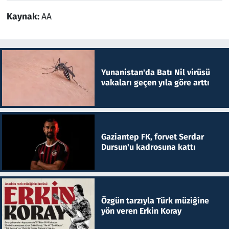
Kaynak:
AA
Yunanistan'da Batı Nil virüsü
vakaları geçen yıla göre arttı
Gaziantep FK, forvet Serdar
Dursun'u kadrosuna kattı
Özgün tarzıyla Türk müziğine
yön veren Erkin Koray