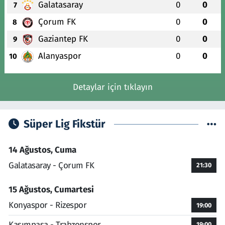
Galatasaray
0
0
7
Çorum FK
0
0
8
Gaziantep FK
0
0
9
Alanyaspor
0
0
10
Detaylar için tıklayın
Süper Lig Fikstür
14 Ağustos, Cuma
Galatasaray - Çorum FK
21:30
15 Ağustos, Cumartesi
Konyaspor - Rizespor
19:00
Kasımpaşa - Trabzonspor
19:00