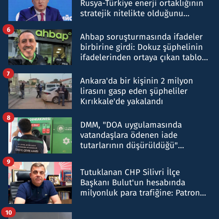
Rusya-Türkiye enerji ortaklığının
stratejik nitelikte olduğunu
belirtti
6
Ahbap soruşturmasında ifadeler
birbirine girdi: Dokuz şüphelinin
ifadelerinden ortaya çıkan tablo
şok etti
7
Ankara'da bir kişinin 2 milyon
lirasını gasp eden şüpheliler
Kırıkkale'de yakalandı
8
DMM, "DOA uygulamasında
vatandaşlara ödenen iade
tutarlarının düşürüldüğü"
iddiasını yalanladı
9
Tutuklanan CHP Silivri İlçe
Başkanı Bulut'un hesabında
milyonluk para trafiğine: Patron
talimat verdi, ben gönderdim
10