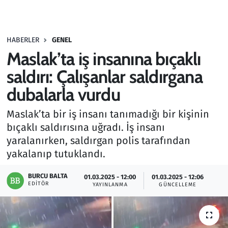
Gündem
HABERLER
GENEL
Haber
Maslak’ta iş insanına bıçaklı
Kültür Sanat
saldırı: Çalışanlar saldırgana
dubalarla vurdu
Kurumsal Haberler
Maslak’ta bir iş insanı tanımadığı bir kişinin
Lezzet Durağı
bıçaklı saldırısına uğradı. İş insanı
yaralanırken, saldırgan polis tarafından
Memur ve Kamu
yakalanıp tutuklandı.
Otomobil
BURCU BALTA
01.03.2025 - 12:00
01.03.2025 - 12:06
EDITÖR
YAYINLANMA
GÜNCELLEME
Oyun
Ramazan