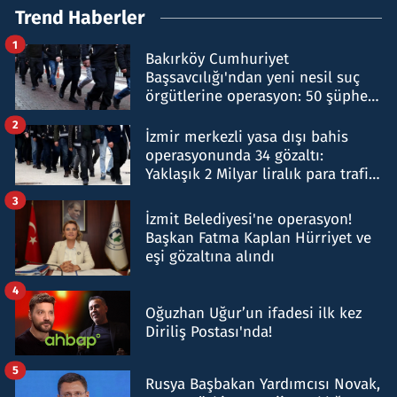
Trend Haberler
1
Bakırköy Cumhuriyet
Başsavcılığı'ndan yeni nesil suç
örgütlerine operasyon: 50 şüpheli
hakkında gözaltı kararı
2
İzmir merkezli yasa dışı bahis
operasyonunda 34 gözaltı:
Yaklaşık 2 Milyar liralık para trafiği
tespit edildi
3
İzmit Belediyesi'ne operasyon!
Başkan Fatma Kaplan Hürriyet ve
eşi gözaltına alındı
4
Oğuzhan Uğur’un ifadesi ilk kez
Diriliş Postası'nda!
5
Rusya Başbakan Yardımcısı Novak,