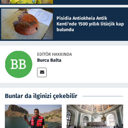
Pisidia Antiokheia Antik
Kenti'nde 1500 yıllık litürjik kap
bulundu
EDITÖR HAKKINDA
Burcu Balta
Bunlar da ilginizi çekebilir