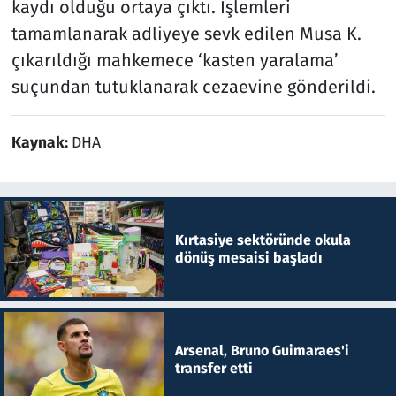
kaydı olduğu ortaya çıktı. İşlemleri
tamamlanarak adliyeye sevk edilen Musa K.
çıkarıldığı mahkemece ‘kasten yaralama’
suçundan tutuklanarak cezaevine gönderildi.
Kaynak:
DHA
Kırtasiye sektöründe okula
dönüş mesaisi başladı
Arsenal, Bruno Guimaraes'i
transfer etti