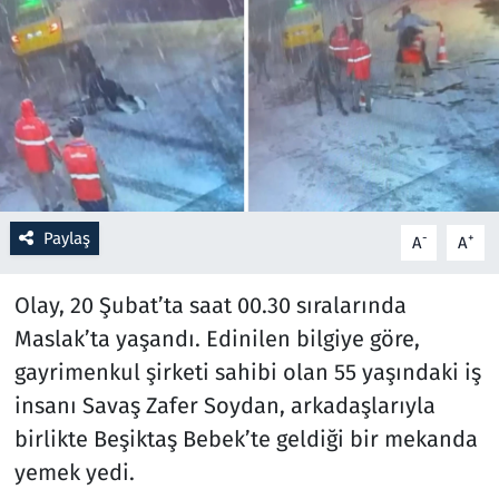
Resmi İlanlar
Rüya Tabirleri
Sağlık
Savunma Sanayi
Paylaş
-
+
A
A
Seçim 2023
Olay, 20 Şubat’ta saat 00.30 sıralarında
Spor
Maslak’ta yaşandı. Edinilen bilgiye göre,
gayrimenkul şirketi sahibi olan 55 yaşındaki iş
Teknoloji ve Bilim
insanı Savaş Zafer Soydan, arkadaşlarıyla
birlikte Beşiktaş Bebek’te geldiği bir mekanda
Televizyon
yemek yedi.