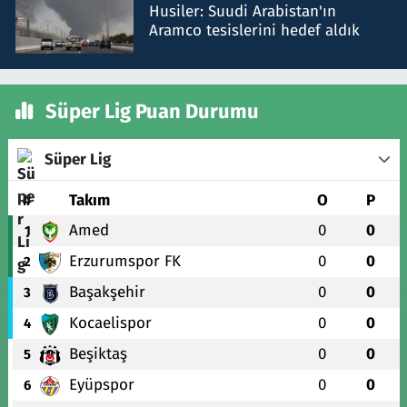
Husiler: Suudi Arabistan'ın
Aramco tesislerini hedef aldık
Süper Lig Puan Durumu
Süper Lig
#
Takım
O
P
Amed
0
0
1
Erzurumspor FK
0
0
2
Başakşehir
0
0
3
Kocaelispor
0
0
4
Beşiktaş
0
0
5
Eyüpspor
0
0
6