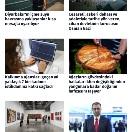
Diyarbakır'ın içme suyu
Cesareti, askeri dehası ve
havzasına yaklaşanlar kısa
adaletiyle tarihe yön veren,
mesajla uyarılıyor
cihan devletinin kurucusu:
Osman Gazi
Kalkınma ajansları geçen yıl
Ağaçların gövdesindeki
yaklaşık 7 bin kadının
halkalar iklim değişikliğinden
istihdamına katkı sağladı
yangınlara kadar doğanın
hafızasını taşıyor