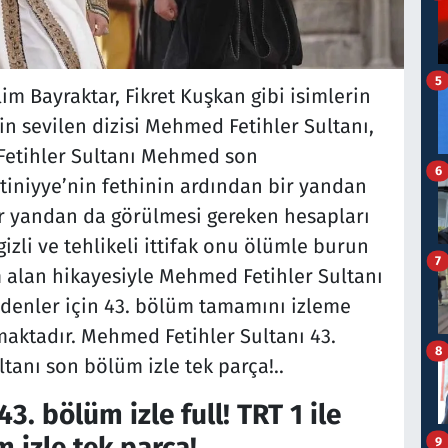
5
im Bayraktar, Fikret Kuşkan gibi isimlerin
'in sevilen dizisi Mehmed Fetihler Sultanı,
. Fetihler Sultanı Mehmed son
6
niyye’nin fethinin ardından bir yandan
bir yandan da görülmesi gereken hesapları
izli ve tehlikeli ittifak onu ölümle burun
7
m alan hikayesiyle Mehmed Fetihler Sultanı
edenler için 43. bölüm tamamını izleme
maktadır. Mehmed Fetihler Sultanı 43.
8
ultanı son bölüm izle tek parça!..
. bölüm izle full! TRT 1 ile
 izle tek parça!
9