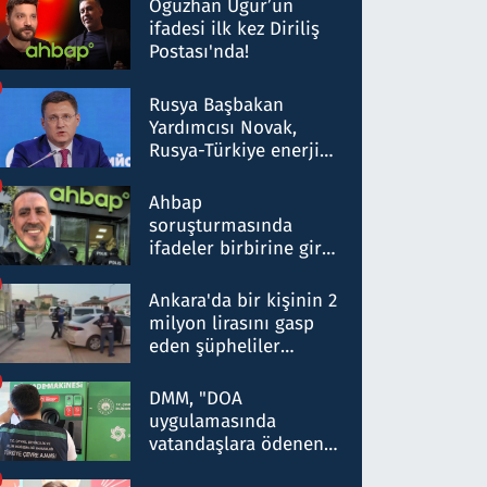
Oğuzhan Uğur’un
ifadesi ilk kez Diriliş
Postası'nda!
Rusya Başbakan
Yardımcısı Novak,
Rusya-Türkiye enerji
ortaklığının stratejik
nitelikte olduğunu
Ahbap
belirtti
soruşturmasında
ifadeler birbirine girdi:
Dokuz şüphelinin
ifadelerinden ortaya
Ankara'da bir kişinin 2
çıkan tablo şok etti
milyon lirasını gasp
eden şüpheliler
Kırıkkale'de yakalandı
DMM, "DOA
uygulamasında
vatandaşlara ödenen
iade tutarlarının