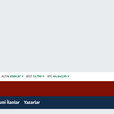
ALTIN
6500.87
BİST
13.799
BTC
64.643,95
mi İlanlar
Yazarlar