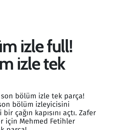
 izle full!
üm izle tek
ı son bölüm izle tek parça!
on bölüm izleyicisini
ir çağın kapısını açtı. Zafer
er için Mehmed Fetihler
k parça!..