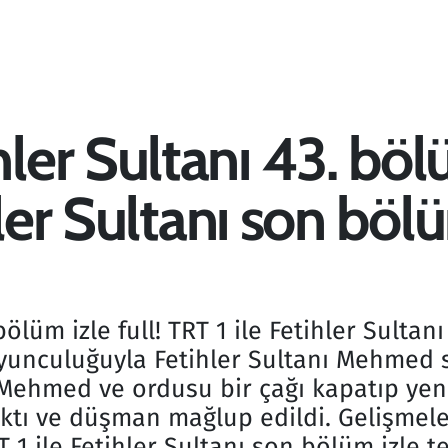
r Sultanı 43. bölüm
hler Sultanı son böl
lüm izle full! TRT 1 ile Fetihler Sultan
unculuğuyla Fetihler Sultanı Mehmed s
ehmed ve ordusu bir çağı kapatıp yeni b
alktı ve düşman mağlup edildi. Gelişmel
T 1 ile Fetihler Sultanı son bölüm izle te