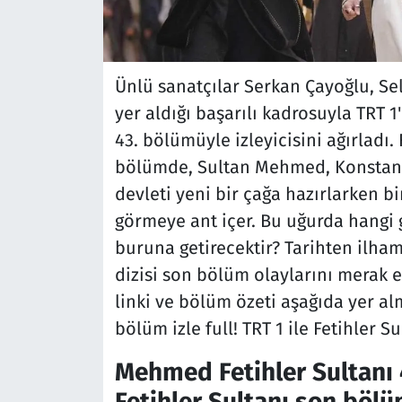
Ünlü sanatçılar Serkan Çayoğlu, Sel
yer aldığı başarılı kadrosuyla TRT 1
43. bölümüyle izleyicisini ağırladı
bölümde, Sultan Mehmed, Konstanti
devleti yeni bir çağa hazırlarken 
görmeye ant içer. Bu uğurda hangi g
buruna getirecektir? Tarihten ilha
dizisi son bölüm olaylarını merak 
linki ve bölüm özeti aşağıda yer al
bölüm izle full! TRT 1 ile Fetihler S
Mehmed Fetihler Sultanı 43
Fetihler Sultanı son bölüm