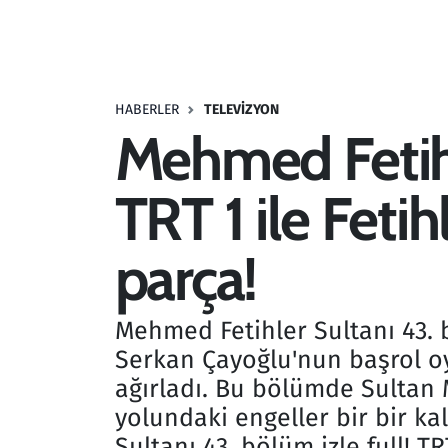
Resmi İlanlar
Rüya Tabirleri
HABERLER
TELEVIZYON
Mehmed Fetihle
Sağlık
TRT 1 ile Feti
Savunma Sanayi
Seçim 2023
parça!
Spor
Mehmed Fetihler Sultanı 43. bö
Teknoloji ve Bilim
Serkan Çayoğlu'nun başrol oy
ağırladı. Bu bölümde Sultan M
Televizyon
yolundaki engeller bir bir k
Sultanı 43. bölüm izle full! TR