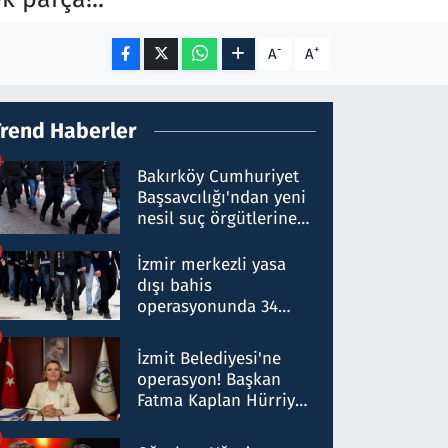
-
+
A
A
Trend Haberler
Bakırköy Cumhuriyet
Başsavcılığı'ndan yeni
nesil suç örgütlerine
operasyon: 50 şüpheli
hakkında gözaltı kararı
İzmir merkezli yasa
dışı bahis
operasyonunda 34
gözaltı: Yaklaşık 2
Milyar liralık para
İzmit Belediyesi'ne
trafiği tespit edildi
operasyon! Başkan
Fatma Kaplan Hürriyet
ve eşi gözaltına alındı