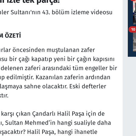
hler Sultanı'nın 43. bölüm izleme videosu
10
ÜM ÖZETİ
ırlar öncesinden muştulanan zafer
u bir çağı kapatıp yeni bir çağın kapısını
delenen zaferi arasındaki tüm engeller bir
p edilmiştir. Kazanılan zaferin ardından
laşmaya sahne olacaktır. Eski defterler
tır.
karşı çıkan Çandarlı Halil Paşa için de
lı, Sultan Mehmed’in hangi sualiyle daha
şacaktır? Halil Paşa, hangi ihanetle