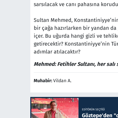
sarsılacak ve canı pahasına korudu
Sultan Mehmed, Konstantiniyye’nin
bir çağa hazırlarken bir yandan da
içer. Bu uğurda hangi gizli ve tehl
getirecektir? Konstantiniyye’nin Tür
adımlar atılacaktır?
Mehmed: Fetihler Sultanı, her salı 
Muhabir:
Vildan A.
EDITÖRÜN SEÇTIĞI
Göztepe'den "o