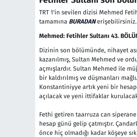
TRT 1'in sevilen dizisi Mehmed Feti
tamamına
BURADAN
erişebilirsiniz.
Mehmed: Fetihler Sultanı 43. BÖL
Dizinin son bölümünde, nihayet as
kazanılmış, Sultan Mehmed ve ordus
açmışlardır. Sultan Mehmed ile müj
bir kaldırılmış ve düşmanları mağlu
Konstantiniyye artık yeni bir hesap
açılacak ve yeni ittifaklar kurulacak
Fethi getiren taarruza can siperane 
hesap günü gelip çatmıştır. Çandar
önce hiç olmadığı kadar köşeye sıkı