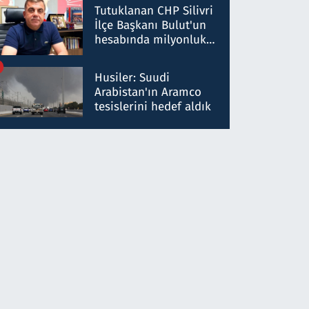
düşürüldüğü" iddiasını
Tutuklanan CHP Silivri
yalanladı
İlçe Başkanı Bulut'un
hesabında milyonluk
para trafiğine: Patron
talimat verdi, ben
Husiler: Suudi
gönderdim
Arabistan'ın Aramco
tesislerini hedef aldık