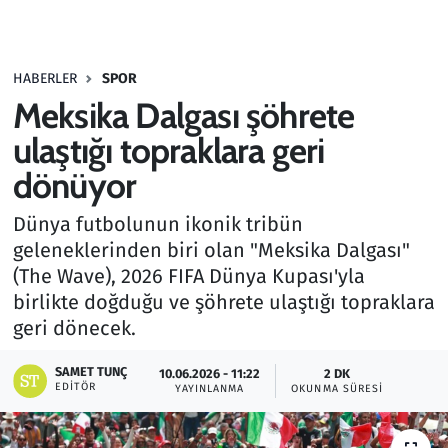
Gündem
HABERLER
SPOR
Haber
Meksika Dalgası şöhrete
Kültür Sanat
ulaştığı topraklara geri
dönüyor
Kurumsal Haberler
Dünya futbolunun ikonik tribün
Lezzet Durağı
geleneklerinden biri olan "Meksika Dalgası"
(The Wave), 2026 FIFA Dünya Kupası'yla
Memur ve Kamu
birlikte doğduğu ve şöhrete ulaştığı topraklara
geri dönecek.
Otomobil
SAMET TUNÇ
10.06.2026 - 11:22
2 DK
EDITÖR
Oyun
YAYINLANMA
OKUNMA SÜRESI
Ramazan