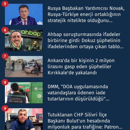
5
Rusya Başbakan Yardımcısı Novak,
Rusya-Türkiye enerji ortaklığının
stratejik nitelikte olduğunu
belirtti
6
Ahbap soruşturmasında ifadeler
birbirine girdi: Dokuz şüphelinin
ifadelerinden ortaya çıkan tablo
şok etti
7
Ankara'da bir kişinin 2 milyon
lirasını gasp eden şüpheliler
Kırıkkale'de yakalandı
8
DMM, "DOA uygulamasında
vatandaşlara ödenen iade
tutarlarının düşürüldüğü"
iddiasını yalanladı
9
Tutuklanan CHP Silivri İlçe
Başkanı Bulut'un hesabında
milyonluk para trafiğine: Patron