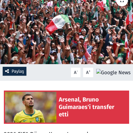
Resmi İlanlar
Rüya Tabirleri
Sağlık
Savunma Sanayi
Paylaş
-
+
A
A
Seçim 2023
Spor
Arsenal, Bruno
Teknoloji ve Bilim
Guimaraes'i transfer
etti
Televizyon