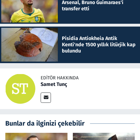
Arsenal, Bruno Guimaraes'i
transfer etti
Pisidia Antiokheia Antik
Kenti'nde 1500 yıllık litürjik kap
bulundu
EDITÖR HAKKINDA
Samet Tunç
Bunlar da ilginizi çekebilir