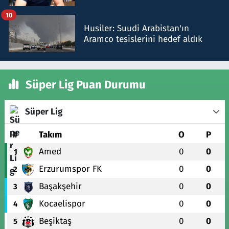
talimat verdi, ben gönderdim
10
Husiler: Suudi Arabistan'ın
Aramco tesislerini hedef aldık
Süper Lig Puan Durumu
Süper Lig
#
Takım
O
P
Amed
0
0
1
Erzurumspor FK
0
0
2
Başakşehir
0
0
3
Kocaelispor
0
0
4
Beşiktaş
0
0
5