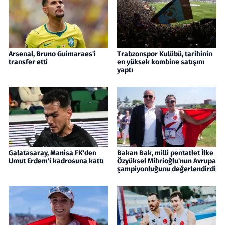
Arsenal, Bruno Guimaraes'i
Trabzonspor Kulübü, tarihinin
transfer etti
en yüksek kombine satışını
yaptı
Galatasaray, Manisa FK'den
Bakan Bak, milli pentatlet İlke
Umut Erdem'i kadrosuna kattı
Özyüksel Mihrioğlu'nun Avrupa
şampiyonluğunu değerlendirdi