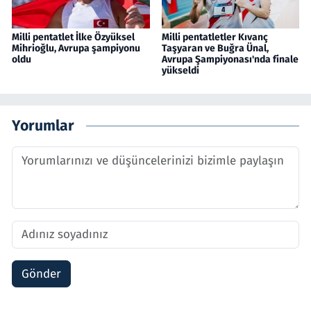
Milli pentatlet İlke Özyüksel
Milli pentatletler Kıvanç
Mihrioğlu, Avrupa şampiyonu
Taşyaran ve Buğra Ünal,
oldu
Avrupa Şampiyonası'nda finale
yükseldi
Yorumlar
Gönder