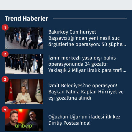
Trend Haberler
1
Bakırköy Cumhuriyet
Başsavcılığı'ndan yeni nesil suç
örgütlerine operasyon: 50 şüpheli
hakkında gözaltı kararı
2
İzmir merkezli yasa dışı bahis
operasyonunda 34 gözaltı:
Yaklaşık 2 Milyar liralık para trafiği
tespit edildi
3
İzmit Belediyesi'ne operasyon!
Başkan Fatma Kaplan Hürriyet ve
eşi gözaltına alındı
4
Oğuzhan Uğur’un ifadesi ilk kez
Diriliş Postası'nda!