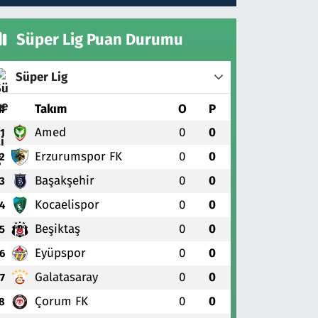
Süper Lig Puan Durumu
Süper Lig
#
Takım
O
P
Amed
0
0
1
Erzurumspor FK
0
0
2
Başakşehir
0
0
3
Kocaelispor
0
0
4
Beşiktaş
0
0
5
Eyüpspor
0
0
6
Galatasaray
0
0
7
Çorum FK
0
0
8