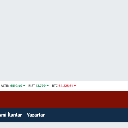
ALTIN
6510.40
BİST
13.799
BTC
64.225,61
mi İlanlar
Yazarlar