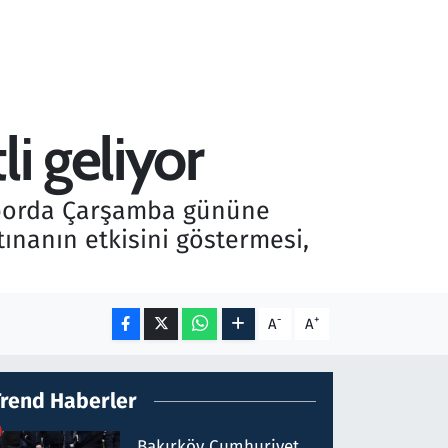
i geliyor
aporda Çarşamba gününe
tınanın etkisini göstermesi,
-
+
A
A
Trend Haberler
Bakırköy Cumhuriyet