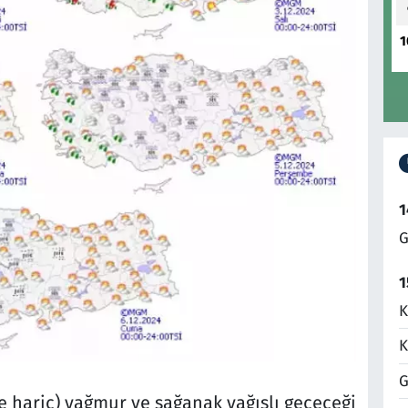
1
1
G
1
K
K
G
e hariç) yağmur ve sağanak yağışlı geçeceği