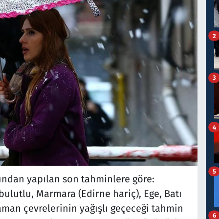
2
3
4
5
ından yapılan son tahminlere göre:
bulutlu, Marmara (Edirne hariç), Ege, Batı
aman çevrelerinin yağışlı geçeceği tahmin
6