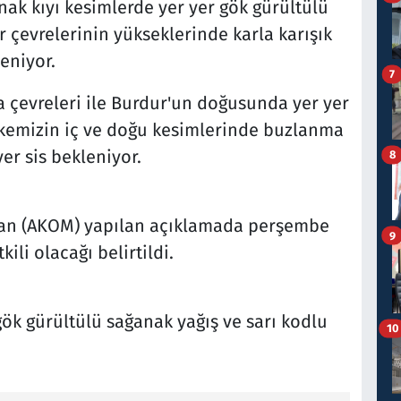
anak kıyı kesimlerde yer yer gök gürültülü
 çevrelerinin yükseklerinde karla karışık
eniyor.
7
ta çevreleri ile Burdur'un doğusunda yer yer
Ülkemizin iç ve doğu kesimlerinde buzlanma
yer sis bekleniyor.
8
'ndan (AKOM) yapılan açıklamada perşembe
9
ili olacağı belirtildi.
gök gürültülü sağanak yağış ve sarı kodlu
10