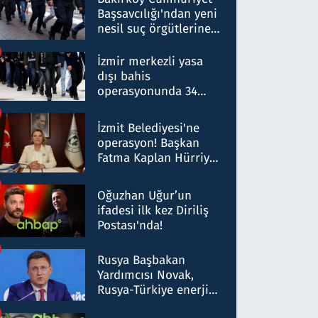
Başsavcılığı'ndan yeni
nesil suç örgütlerine
operasyon: 50 şüpheli
hakkında gözaltı kararı
İzmir merkezli yasa
dışı bahis
operasyonunda 34
gözaltı: Yaklaşık 2
Milyar liralık para
İzmit Belediyesi'ne
trafiği tespit edildi
operasyon! Başkan
Fatma Kaplan Hürriyet
ve eşi gözaltına alındı
Oğuzhan Uğur’un
ifadesi ilk kez Diriliş
Postası'nda!
Rusya Başbakan
Yardımcısı Novak,
Rusya-Türkiye enerji
ortaklığının stratejik