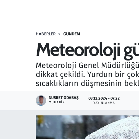
Resmi İlanlar
Rüya Tabirleri
HABERLER
GÜNDEM
Meteoroloji gü
Sağlık
Savunma Sanayi
Meteoroloji Genel Müdürlüğ
dikkat çekildi. Yurdun bir ço
Seçim 2023
sıcaklıkların düşmesinin bekl
Spor
NUSRET ODABAŞ
03.12.2024 - 07:22
MUHABIR
YAYINLANMA
Teknoloji ve Bilim
Televizyon