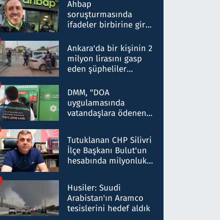
nitelikte olduğunu
Ahbap
belirtti
soruşturmasında
ifadeler birbirine girdi:
Dokuz şüphelinin
ifadelerinden ortaya
Ankara'da bir kişinin 2
çıkan tablo şok etti
milyon lirasını gasp
eden şüpheliler
Kırıkkale'de yakalandı
DMM, "DOA
uygulamasında
vatandaşlara ödenen
iade tutarlarının
düşürüldüğü" iddiasını
Tutuklanan CHP Silivri
yalanladı
İlçe Başkanı Bulut'un
hesabında milyonluk
para trafiğine: Patron
talimat verdi, ben
Husiler: Suudi
gönderdim
Arabistan'ın Aramco
tesislerini hedef aldık