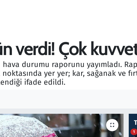
n verdi! Çok kuvvetl
ü hava durumu raporunu yayımladı. R
k noktasında yer yer; kar, sağanak ve fır
endiği ifade edildi.
1