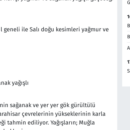
G
1
B
l geneli ile Salı doğu kesimleri yağmur ve
B
A
1
S
anak yağışlı
inin sağanak ve yer yer gök gürültülü
rahisar çevrelerinin yükseklerinin karla
ği tahmin ediliyor. Yağışların; Muğla