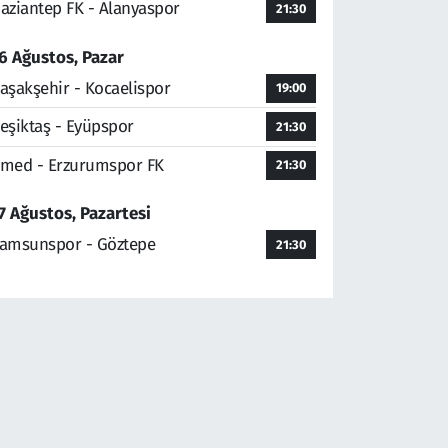
aziantep FK - Alanyaspor
21:30
6 Ağustos, Pazar
aşakşehir - Kocaelispor
19:00
eşiktaş - Eyüpspor
21:30
med - Erzurumspor FK
21:30
7 Ağustos, Pazartesi
amsunspor - Göztepe
21:30