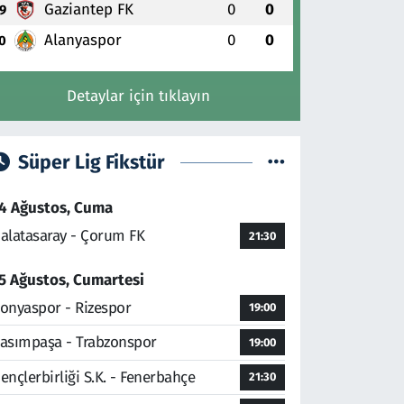
Gaziantep FK
0
0
9
Alanyaspor
0
0
0
Detaylar için tıklayın
Süper Lig Fikstür
4 Ağustos, Cuma
alatasaray - Çorum FK
21:30
5 Ağustos, Cumartesi
onyaspor - Rizespor
19:00
asımpaşa - Trabzonspor
19:00
ençlerbirliği S.K. - Fenerbahçe
21:30