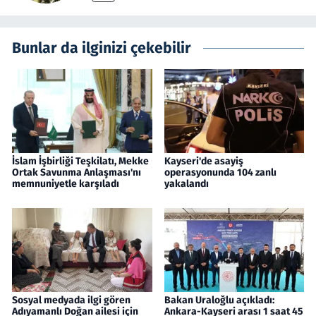
Bunlar da ilginizi çekebilir
İslam İşbirliği Teşkilatı, Mekke
Kayseri'de asayiş
Ortak Savunma Anlaşması'nı
operasyonunda 104 zanlı
memnuniyetle karşıladı
yakalandı
Sosyal medyada ilgi gören
Bakan Uraloğlu açıkladı:
Adıyamanlı Doğan ailesi için
Ankara-Kayseri arası 1 saat 45