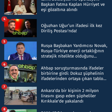
Başkan Fatma Kaplan Hürriyet ve
eşi gözaltına alındı
4
Oğuzhan Uğur’un ifadesi ilk kez
Diriliş Postası'nda!
5
Rusya Başbakan Yardımcısı Novak,
Rusya-Türkiye enerji ortaklığının
stratejik nitelikte olduğunu
belirtti
6
Ahbap soruşturmasında ifadeler
birbirine girdi: Dokuz şüphelinin
ifadelerinden ortaya çıkan tablo
şok etti
7
Ankara'da bir kişinin 2 milyon
lirasını gasp eden şüpheliler
Kırıkkale'de yakalandı
8