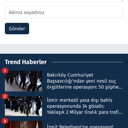
Gönder
Trend Haberler
1
Bakırköy Cumhuriyet
Başsavcılığı'ndan yeni nesil suç
örgütlerine operasyon: 50 şüpheli
hakkında gözaltı kararı
2
İzmir merkezli yasa dışı bahis
operasyonunda 34 gözaltı:
Yaklaşık 2 Milyar liralık para trafiği
tespit edildi
3
İzmit Belediyesi'ne operasyon!