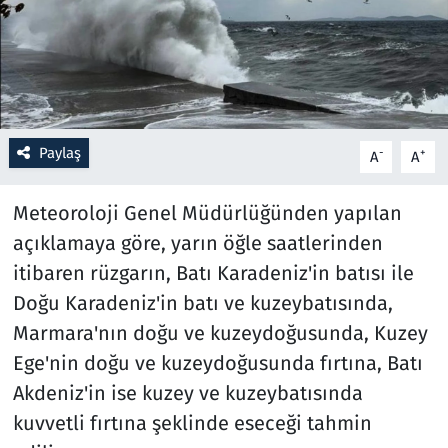
Resmi İlanlar
Rüya Tabirleri
Sağlık
Paylaş
-
+
A
A
Savunma Sanayi
Meteoroloji Genel Müdürlüğünden yapılan
açıklamaya göre, yarın öğle saatlerinden
Seçim 2023
itibaren rüzgarın, Batı Karadeniz'in batısı ile
Doğu Karadeniz'in batı ve kuzeybatısında,
Spor
Marmara'nın doğu ve kuzeydoğusunda, Kuzey
Teknoloji ve Bilim
Ege'nin doğu ve kuzeydoğusunda fırtına, Batı
Akdeniz'in ise kuzey ve kuzeybatısında
Televizyon
kuvvetli fırtına şeklinde eseceği tahmin