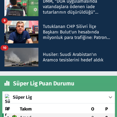
DMM, "DOA uygulamasında
vatandaşlara ödenen iade
tutarlarının düşürüldüğü"
iddiasını yalanladı
9
Tutuklanan CHP Silivri İlçe
Başkanı Bulut'un hesabında
milyonluk para trafiğine: Patron
talimat verdi, ben gönderdim
10
Husiler: Suudi Arabistan'ın
Aramco tesislerini hedef aldık
Süper Lig Puan Durumu
Süper Lig
#
Takım
O
P