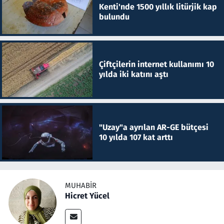
Kenti'nde 1500 yıllık litürjik kap
bulundu
Çiftçilerin internet kullanımı 10
yılda iki katını aştı
"Uzay"a ayrılan AR-GE bütçesi
10 yılda 107 kat arttı
MUHABIR
Hicret Yücel