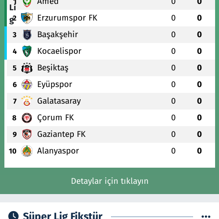
Amed
0
0
1
Erzurumspor FK
0
0
2
Başakşehir
0
0
3
Kocaelispor
0
0
4
Beşiktaş
0
0
5
Eyüpspor
0
0
6
Galatasaray
0
0
7
Çorum FK
0
0
8
Gaziantep FK
0
0
9
Alanyaspor
0
0
10
Detaylar için tıklayın
Süper Lig Fikstür