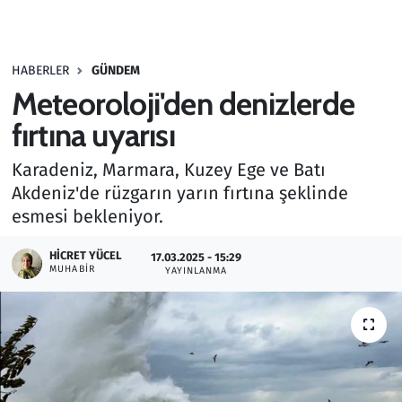
Gündem
HABERLER
GÜNDEM
Haber
Meteoroloji'den denizlerde
Kültür Sanat
fırtına uyarısı
Karadeniz, Marmara, Kuzey Ege ve Batı
Kurumsal Haberler
Akdeniz'de rüzgarın yarın fırtına şeklinde
esmesi bekleniyor.
Lezzet Durağı
HICRET YÜCEL
17.03.2025 - 15:29
Memur ve Kamu
MUHABIR
YAYINLANMA
Otomobil
Oyun
Ramazan