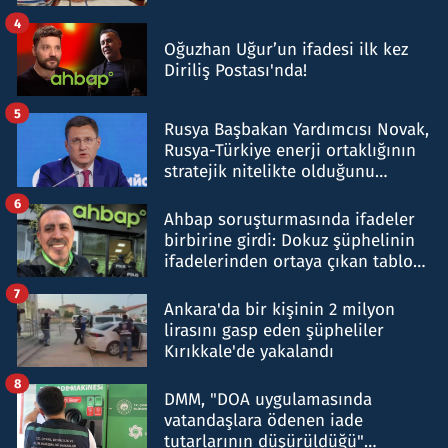
4
Oğuzhan Uğur’un ifadesi ilk kez
Diriliş Postası'nda!
5
Rusya Başbakan Yardımcısı Novak,
Rusya-Türkiye enerji ortaklığının
stratejik nitelikte olduğunu
belirtti
6
Ahbap soruşturmasında ifadeler
birbirine girdi: Dokuz şüphelinin
ifadelerinden ortaya çıkan tablo
şok etti
7
Ankara'da bir kişinin 2 milyon
lirasını gasp eden şüpheliler
Kırıkkale'de yakalandı
8
DMM, "DOA uygulamasında
vatandaşlara ödenen iade
tutarlarının düşürüldüğü"