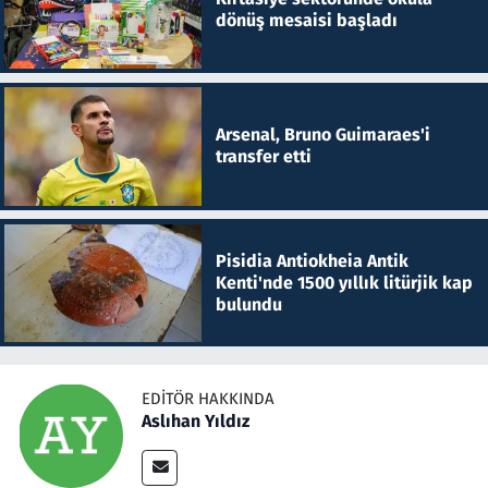
dönüş mesaisi başladı
Arsenal, Bruno Guimaraes'i
transfer etti
Pisidia Antiokheia Antik
Kenti'nde 1500 yıllık litürjik kap
bulundu
EDITÖR HAKKINDA
Aslıhan Yıldız