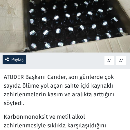
Resmi İlanlar
Rüya Tabirleri
Sağlık
Savunma Sanayi
Paylaş
-
+
A
A
Seçim 2023
ATUDER Başkanı Cander, son günlerde çok
sayıda ölüme yol açan sahte içki kaynaklı
Spor
zehirlenmelerin kasım ve aralıkta arttığını
Teknoloji ve Bilim
söyledi.
Karbonmonoksit ve metil alkol
Televizyon
zehirlenmesiyle sıklıkla karşılaşıldığını