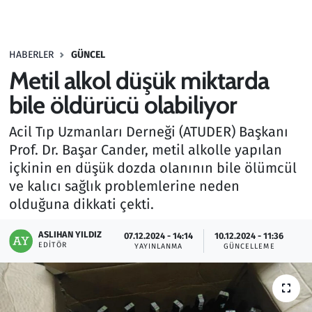
Gündem
HABERLER
GÜNCEL
Haber
Metil alkol düşük miktarda
Kültür Sanat
bile öldürücü olabiliyor
Acil Tıp Uzmanları Derneği (ATUDER) Başkanı
Kurumsal Haberler
Prof. Dr. Başar Cander, metil alkolle yapılan
içkinin en düşük dozda olanının bile ölümcül
Lezzet Durağı
ve kalıcı sağlık problemlerine neden
Memur ve Kamu
olduğuna dikkati çekti.
ASLIHAN YILDIZ
Otomobil
07.12.2024 - 14:14
10.12.2024 - 11:36
EDITÖR
YAYINLANMA
GÜNCELLEME
Oyun
Ramazan