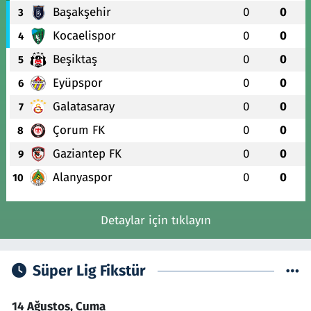
Başakşehir
0
0
3
Kocaelispor
0
0
4
Beşiktaş
0
0
5
Eyüpspor
0
0
6
Galatasaray
0
0
7
Çorum FK
0
0
8
Gaziantep FK
0
0
9
Alanyaspor
0
0
10
Detaylar için tıklayın
Süper Lig Fikstür
14 Ağustos, Cuma