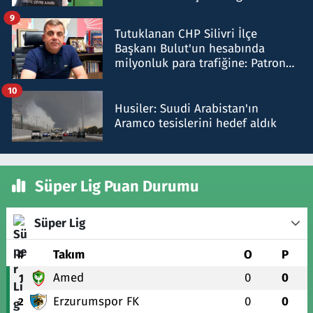
iddiasını yalanladı
9
Tutuklanan CHP Silivri İlçe
Başkanı Bulut'un hesabında
milyonluk para trafiğine: Patron
talimat verdi, ben gönderdim
10
Husiler: Suudi Arabistan'ın
Aramco tesislerini hedef aldık
Süper Lig Puan Durumu
Süper Lig
#
Takım
O
P
Amed
0
0
1
Erzurumspor FK
0
0
2