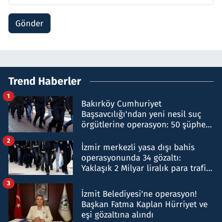
Gönder
Trend Haberler
1
Bakırköy Cumhuriyet
Başsavcılığı'ndan yeni nesil suç
örgütlerine operasyon: 50 şüpheli
hakkında gözaltı kararı
2
İzmir merkezli yasa dışı bahis
operasyonunda 34 gözaltı:
Yaklaşık 2 Milyar liralık para trafiği
tespit edildi
3
İzmit Belediyesi'ne operasyon!
Başkan Fatma Kaplan Hürriyet ve
eşi gözaltına alındı