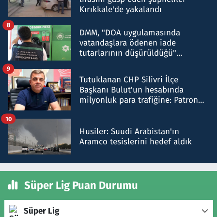
Kırıkkale'de yakalandı
8
DMM, "DOA uygulamasında
vatandaşlara ödenen iade
tutarlarının düşürüldüğü"
iddiasını yalanladı
9
Tutuklanan CHP Silivri İlçe
Başkanı Bulut'un hesabında
milyonluk para trafiğine: Patron
talimat verdi, ben gönderdim
10
Husiler: Suudi Arabistan'ın
Aramco tesislerini hedef aldık
Süper Lig Puan Durumu
Süper Lig