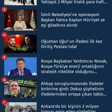
Yaklaşık 2 Milyar liralık para trafiği
tespit edildi
3
İzmit Belediyesi'ne operasyon!
Başkan Fatma Kaplan Hürriyet ve
eşi gözaltına alındı
4
Oğuzhan Uğur’un ifadesi ilk kez
Diriliş Postası'nda!
5
Rusya Başbakan Yardımcısı Novak,
Rusya-Türkiye enerji ortaklığının
stratejik nitelikte olduğunu
belirtti
6
Ahbap soruşturmasında ifadeler
birbirine girdi: Dokuz şüphelinin
ifadelerinden ortaya çıkan tablo
şok etti
7
Ankara'da bir kişinin 2 milyon
lirasını gasp eden şüpheliler