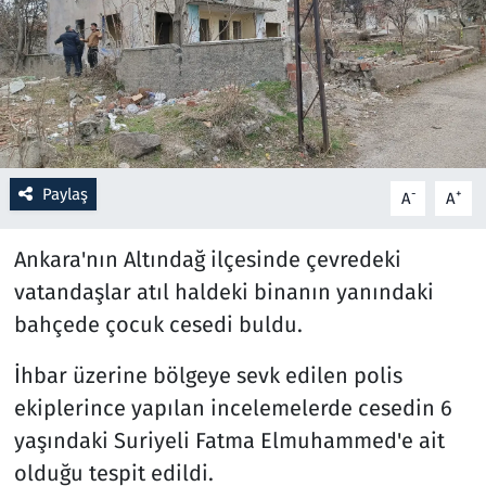
Resmi İlanlar
Rüya Tabirleri
Sağlık
Paylaş
-
+
A
A
Savunma Sanayi
Ankara'nın Altındağ ilçesinde çevredeki
Seçim 2023
vatandaşlar atıl haldeki binanın yanındaki
bahçede çocuk cesedi buldu.
Spor
İhbar üzerine bölgeye sevk edilen polis
Teknoloji ve Bilim
ekiplerince yapılan incelemelerde cesedin 6
Televizyon
yaşındaki Suriyeli Fatma Elmuhammed'e ait
olduğu tespit edildi.