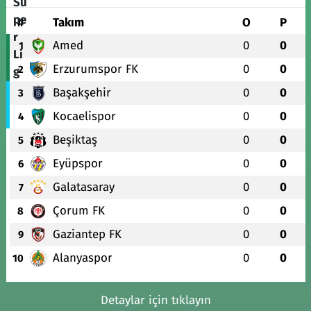
#
Takım
O
P
Amed
0
0
1
Erzurumspor FK
0
0
2
Başakşehir
0
0
3
Kocaelispor
0
0
4
Beşiktaş
0
0
5
Eyüpspor
0
0
6
Galatasaray
0
0
7
Çorum FK
0
0
8
Gaziantep FK
0
0
9
Alanyaspor
0
0
10
Detaylar için tıklayın