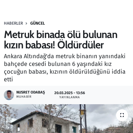
Gündem
HABERLER
GÜNCEL
Haber
Metruk binada ölü bulunan
Kültür Sanat
kızın babası! Öldürdüler
Ankara Altındağ'da metruk binanın yanındaki
Kurumsal Haberler
bahçede cesedi bulunan 6 yaşındaki kız
çocuğun babası, kızının öldürüldüğünü iddia
Lezzet Durağı
etti
Memur ve Kamu
NUSRET ODABAŞ
20.03.2025 - 13:56
MUHABIR
YAYINLANMA
Otomobil
Oyun
Ramazan