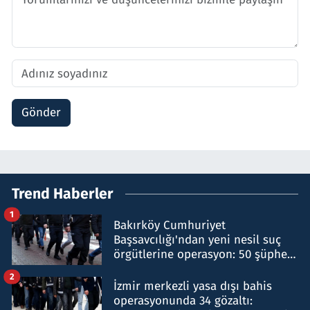
Gönder
Trend Haberler
1
Bakırköy Cumhuriyet
Başsavcılığı'ndan yeni nesil suç
örgütlerine operasyon: 50 şüpheli
hakkında gözaltı kararı
2
İzmir merkezli yasa dışı bahis
operasyonunda 34 gözaltı: