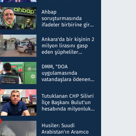
ortaklığının stratejik
nitelikte olduğunu
Ahbap
belirtti
soruşturmasında
ifadeler birbirine girdi:
Dokuz şüphelinin
ifadelerinden ortaya
Ankara'da bir kişinin 2
çıkan tablo şok etti
milyon lirasını gasp
eden şüpheliler
Kırıkkale'de yakalandı
DMM, "DOA
uygulamasında
vatandaşlara ödenen
iade tutarlarının
düşürüldüğü" iddiasını
Tutuklanan CHP Silivri
yalanladı
İlçe Başkanı Bulut'un
hesabında milyonluk
para trafiğine: Patron
talimat verdi, ben
Husiler: Suudi
gönderdim
Arabistan'ın Aramco