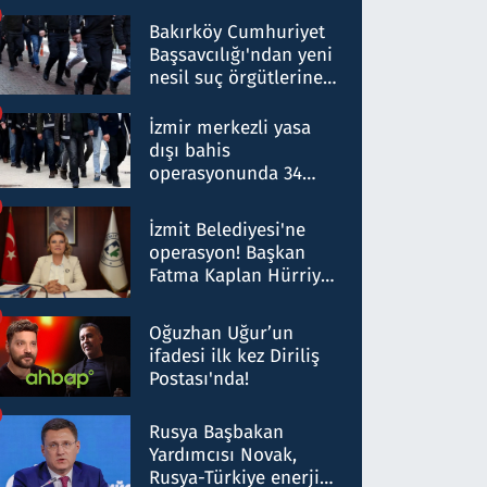
Bakırköy Cumhuriyet
Başsavcılığı'ndan yeni
nesil suç örgütlerine
operasyon: 50 şüpheli
hakkında gözaltı kararı
İzmir merkezli yasa
dışı bahis
operasyonunda 34
gözaltı: Yaklaşık 2
Milyar liralık para
İzmit Belediyesi'ne
trafiği tespit edildi
operasyon! Başkan
Fatma Kaplan Hürriyet
ve eşi gözaltına alındı
Oğuzhan Uğur’un
ifadesi ilk kez Diriliş
Postası'nda!
Rusya Başbakan
Yardımcısı Novak,
Rusya-Türkiye enerji