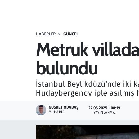
Resmi İlanlar
Rüya Tabirleri
HABERLER
GÜNCEL
Metruk villada
Sağlık
bulundu
Savunma Sanayi
Seçim 2023
İstanbul Beylikdüzü'nde iki k
Hudaybergenov iple asılmış 
Spor
NUSRET ODABAŞ
27.06.2025 - 08:19
Teknoloji ve Bilim
MUHABIR
YAYINLANMA
Televizyon