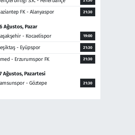
ençlerbirliği S.K. - Fenerbahçe
21:30
aziantep FK - Alanyaspor
21:30
6 Ağustos, Pazar
aşakşehir - Kocaelispor
19:00
eşiktaş - Eyüpspor
21:30
med - Erzurumspor FK
21:30
7 Ağustos, Pazartesi
amsunspor - Göztepe
21:30