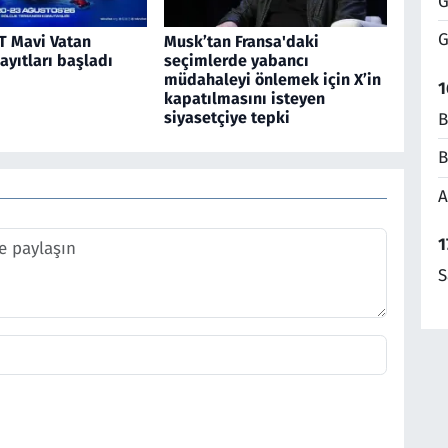
G
G
 Mavi Vatan
Musk’tan Fransa'daki
kayıtları başladı
seçimlerde yabancı
müdahaleyi önlemek için X’in
1
kapatılmasını isteyen
siyasetçiye tepki
B
B
A
1
S