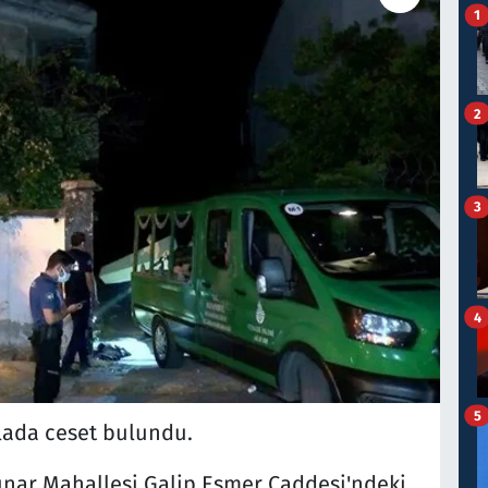
1
2
3
4
5
lada ceset bulundu.
ınar Mahallesi Galip Esmer Caddesi'ndeki