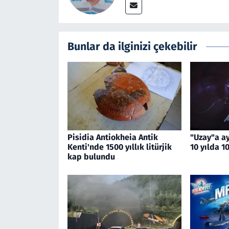
Bunlar da ilginizi çekebilir
Pisidia Antiokheia Antik
"Uzay"a ay
Kenti'nde 1500 yıllık litürjik
10 yılda 10
kap bulundu