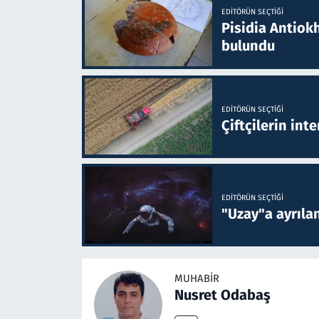
EDITÖRÜN SEÇTIĞI
Pisidia Antiokh
bulundu
EDITÖRÜN SEÇTIĞI
Çiftçilerin inte
EDITÖRÜN SEÇTIĞI
"Uzay"a ayrılan
MUHABIR
Nusret Odabaş