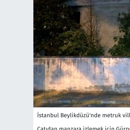
İstanbul Beylikdüzü'nde metruk vil
Çatıdan manzara izlemek için Gürp