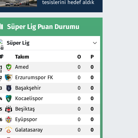
tesislerini hedef aldık
Süper Lig Puan Durumu
Süper Lig
#
Takım
O
P
Amed
0
0
1
Erzurumspor FK
0
0
2
Başakşehir
0
0
3
Kocaelispor
0
0
4
Beşiktaş
0
0
5
Eyüpspor
0
0
6
Galatasaray
0
0
7