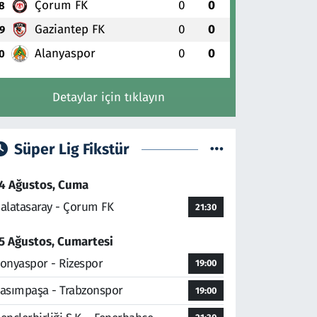
Çorum FK
0
0
8
Gaziantep FK
0
0
9
Alanyaspor
0
0
0
Detaylar için tıklayın
Süper Lig Fikstür
4 Ağustos, Cuma
alatasaray - Çorum FK
21:30
5 Ağustos, Cumartesi
onyaspor - Rizespor
19:00
asımpaşa - Trabzonspor
19:00