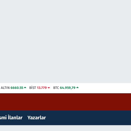
ALTIN
6660.55
BİST
13.779
BTC
64.959,79
mi İlanlar
Yazarlar