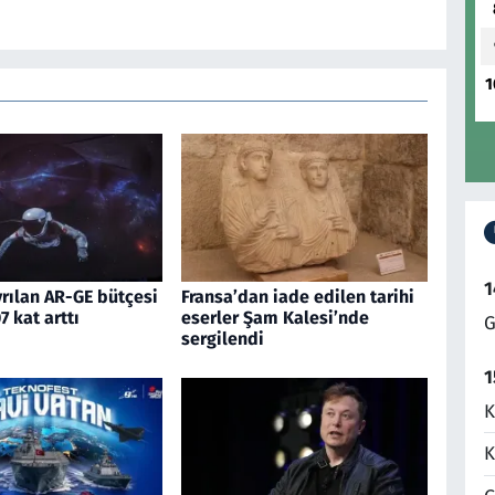
1
1
rılan AR-GE bütçesi
Fransa’dan iade edilen tarihi
7 kat arttı
eserler Şam Kalesi’nde
G
sergilendi
1
K
K