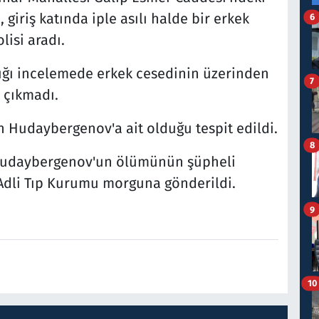
, giriş katında iple asılı halde bir erkek
6
isi aradı.
ptığı incelemede erkek cesedinin üzerinden
7
 çıkmadı.
 Hudaybergenov'a ait olduğu tespit edildi.
8
Hudaybergenov'un ölümünün şüpheli
 Adli Tıp Kurumu morguna gönderildi.
9
10