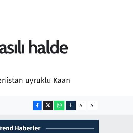
asılı halde
menistan uyruklu Kaan
-
+
A
A
Trend Haberler