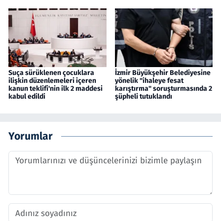
Suça sürüklenen çocuklara
İzmir Büyükşehir Belediyesine
ilişkin düzenlemeleri içeren
yönelik "ihaleye fesat
kanun teklifi'nin ilk 2 maddesi
karıştırma" soruşturmasında 2
kabul edildi
şüpheli tutuklandı
Yorumlar