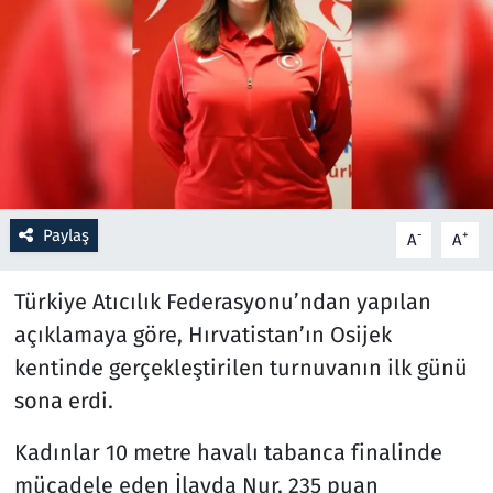
Resmi İlanlar
Rüya Tabirleri
Sağlık
Savunma Sanayi
Paylaş
-
+
A
A
Seçim 2023
Türkiye Atıcılık Federasyonu’ndan yapılan
Spor
açıklamaya göre, Hırvatistan’ın Osijek
kentinde gerçekleştirilen turnuvanın ilk günü
Teknoloji ve Bilim
sona erdi.
Televizyon
Kadınlar 10 metre havalı tabanca finalinde
mücadele eden İlayda Nur, 235 puan