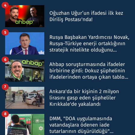
4
Oğuzhan Uğur’un ifadesi ilk kez
Diriliş Postası'nda!
5
Rusya Başbakan Yardımcısı Novak,
Rusya-Türkiye enerji ortaklığının
stratejik nitelikte olduğunu
belirtti
6
Ahbap soruşturmasında ifadeler
birbirine girdi: Dokuz şüphelinin
ifadelerinden ortaya çıkan tablo
şok etti
7
Ankara'da bir kişinin 2 milyon
lirasını gasp eden şüpheliler
Kırıkkale'de yakalandı
8
DMM, "DOA uygulamasında
vatandaşlara ödenen iade
tutarlarının düşürüldüğü"