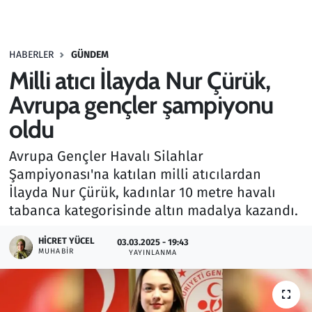
Gündem
HABERLER
GÜNDEM
Haber
Milli atıcı İlayda Nur Çürük,
Kültür Sanat
Avrupa gençler şampiyonu
oldu
Kurumsal Haberler
Avrupa Gençler Havalı Silahlar
Lezzet Durağı
Şampiyonası'na katılan milli atıcılardan
İlayda Nur Çürük, kadınlar 10 metre havalı
Memur ve Kamu
tabanca kategorisinde altın madalya kazandı.
Otomobil
HICRET YÜCEL
03.03.2025 - 19:43
MUHABIR
YAYINLANMA
Oyun
Ramazan