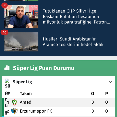
iddiasını yalanladı
9
Tutuklanan CHP Silivri İlçe
Başkanı Bulut'un hesabında
milyonluk para trafiğine: Patron
talimat verdi, ben gönderdim
10
Husiler: Suudi Arabistan'ın
Aramco tesislerini hedef aldık
Süper Lig Puan Durumu
Süper Lig
#
Takım
O
P
Amed
0
0
1
Erzurumspor FK
0
0
2