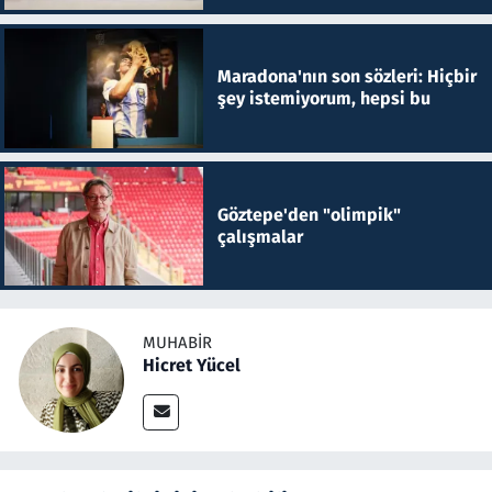
Maradona'nın son sözleri: Hiçbir
şey istemiyorum, hepsi bu
Göztepe'den "olimpik"
çalışmalar
MUHABIR
Hicret Yücel