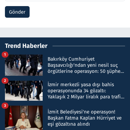
Gönder
Trend Haberler
1
Bakırköy Cumhuriyet
Başsavcılığı'ndan yeni nesil suç
örgütlerine operasyon: 50 şüpheli
hakkında gözaltı kararı
2
İzmir merkezli yasa dışı bahis
operasyonunda 34 gözaltı:
Yaklaşık 2 Milyar liralık para trafiği
tespit edildi
3
İzmit Belediyesi'ne operasyon!
Başkan Fatma Kaplan Hürriyet ve
eşi gözaltına alındı