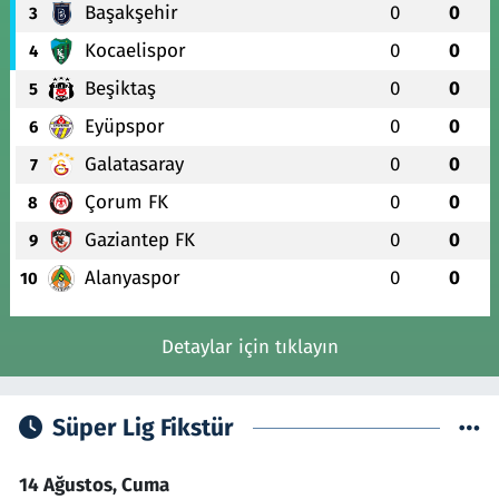
Başakşehir
0
0
3
Kocaelispor
0
0
4
Beşiktaş
0
0
5
Eyüpspor
0
0
6
Galatasaray
0
0
7
Çorum FK
0
0
8
Gaziantep FK
0
0
9
Alanyaspor
0
0
10
Detaylar için tıklayın
Süper Lig Fikstür
14 Ağustos, Cuma