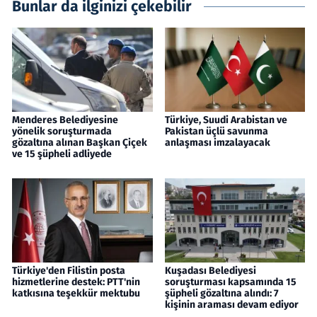
Bunlar da ilginizi çekebilir
Menderes Belediyesine
Türkiye, Suudi Arabistan ve
yönelik soruşturmada
Pakistan üçlü savunma
gözaltına alınan Başkan Çiçek
anlaşması imzalayacak
ve 15 şüpheli adliyede
Türkiye'den Filistin posta
Kuşadası Belediyesi
hizmetlerine destek: PTT'nin
soruşturması kapsamında 15
katkısına teşekkür mektubu
şüpheli gözaltına alındı: 7
kişinin araması devam ediyor