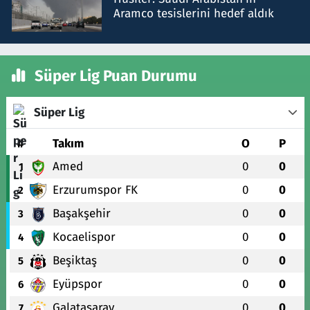
Aramco tesislerini hedef aldık
Süper Lig Puan Durumu
Süper Lig
#
Takım
O
P
Amed
0
0
1
Erzurumspor FK
0
0
2
Başakşehir
0
0
3
Kocaelispor
0
0
4
Beşiktaş
0
0
5
Eyüpspor
0
0
6
Galatasaray
0
0
7