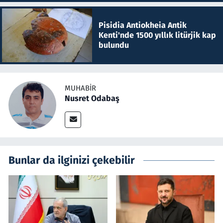
Pisidia Antiokheia Antik
Kenti'nde 1500 yıllık litürjik kap
bulundu
MUHABIR
Nusret Odabaş
Bunlar da ilginizi çekebilir