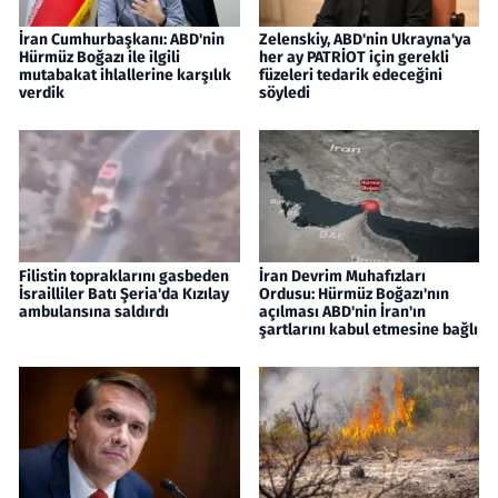
İran Cumhurbaşkanı: ABD'nin
Zelenskiy, ABD'nin Ukrayna'ya
Hürmüz Boğazı ile ilgili
her ay PATRİOT için gerekli
mutabakat ihlallerine karşılık
füzeleri tedarik edeceğini
verdik
söyledi
Filistin topraklarını gasbeden
İran Devrim Muhafızları
İsrailliler Batı Şeria'da Kızılay
Ordusu: Hürmüz Boğazı'nın
ambulansına saldırdı
açılması ABD'nin İran'ın
şartlarını kabul etmesine bağlı