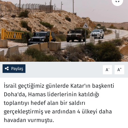
Resmi İlanlar
Rüya Tabirleri
Sağlık
Savunma Sanayi
Paylaş
-
+
A
A
Seçim 2023
İsrail geçtiğimiz günlerde Katar'ın başkenti
Spor
Doha'da, Hamas liderlerinin katıldığı
Teknoloji ve Bilim
toplantıyı hedef alan bir saldırı
gerçekleştirmiş ve ardından 4 ülkeyi daha
Televizyon
havadan vurmuştu.