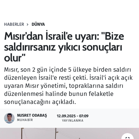
Gündem
HABERLER
DÜNYA
Haber
Mısır'dan İsrail'e uyarı: "Bize
Kültür Sanat
saldırırsanız yıkıcı sonuçları
olur"
Kurumsal Haberler
Mısır, son 2 gün içinde 5 ülkeye birden saldırı
Lezzet Durağı
düzenleyen İsrail'e resti çekti. İsrail'i açık açık
uyaran Mısır yönetimi, topraklarına saldırı
Memur ve Kamu
düzenlenmesi halinde bunun felaketle
sonuçlanacağını açıkladı.
Otomobil
NUSRET ODABAŞ
12.09.2025 - 07:09
MUHABIR
Oyun
YAYINLANMA
Ramazan