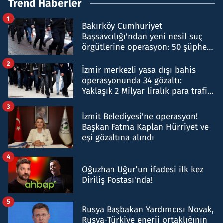
Trend Haberler
1
Bakırköy Cumhuriyet
Başsavcılığı'ndan yeni nesil suç
örgütlerine operasyon: 50 şüpheli
hakkında gözaltı kararı
2
İzmir merkezli yasa dışı bahis
operasyonunda 34 gözaltı:
Yaklaşık 2 Milyar liralık para trafiği
tespit edildi
3
İzmit Belediyesi'ne operasyon!
Başkan Fatma Kaplan Hürriyet ve
eşi gözaltına alındı
4
Oğuzhan Uğur’un ifadesi ilk kez
Diriliş Postası'nda!
5
Rusya Başbakan Yardımcısı Novak,
Rusya-Türkiye enerji ortaklığının