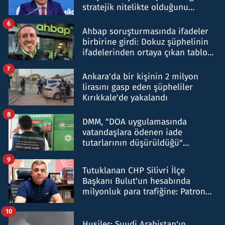
stratejik nitelikte olduğunu
belirtti
6
Ahbap soruşturmasında ifadeler
birbirine girdi: Dokuz şüphelinin
ifadelerinden ortaya çıkan tablo
şok etti
7
Ankara'da bir kişinin 2 milyon
lirasını gasp eden şüpheliler
Kırıkkale'de yakalandı
8
DMM, "DOA uygulamasında
vatandaşlara ödenen iade
tutarlarının düşürüldüğü"
iddiasını yalanladı
9
Tutuklanan CHP Silivri İlçe
Başkanı Bulut'un hesabında
milyonluk para trafiğine: Patron
talimat verdi, ben gönderdim
10
Husiler: Suudi Arabistan'ın