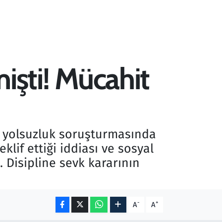
mişti! Mücahit
eki yolsuzluk soruşturmasında
klif ettiği iddiası ve sosyal
. Disipline sevk kararının
-
+
A
A