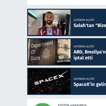
EDITÖRÜN SEÇTIĞI
Salah'tan "Biz
EDITÖRÜN SEÇTIĞI
ABD, Brezilya'
iptal etti
EDITÖRÜN SEÇTIĞI
SpaceX'in gelir
EDITÖR HAKKINDA