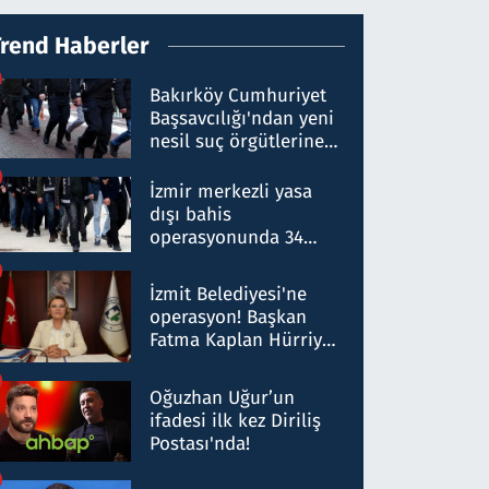
Trend Haberler
Bakırköy Cumhuriyet
Başsavcılığı'ndan yeni
nesil suç örgütlerine
operasyon: 50 şüpheli
hakkında gözaltı kararı
İzmir merkezli yasa
dışı bahis
operasyonunda 34
gözaltı: Yaklaşık 2
Milyar liralık para
İzmit Belediyesi'ne
trafiği tespit edildi
operasyon! Başkan
Fatma Kaplan Hürriyet
ve eşi gözaltına alındı
Oğuzhan Uğur’un
ifadesi ilk kez Diriliş
Postası'nda!