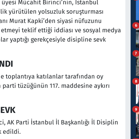
i üyesi Mücahit Birinci’nin, İstanbul
lik yürütülen yolsuzluk soruşturması
anı Murat Kapki’den siyasi nüfuzunu
6
tmeyi teklif ettiği iddiası ve sosyal medya
lar yaptığı gerekçesiyle disipline sevk
7
NDI
ne toplantıya katılanlar tarafından oy
8
in parti tüzüğünün 117. maddesine aykırı
SEVK
9
 AK Parti İstanbul İl Başkanlığı İl Disiplin
 edildi.