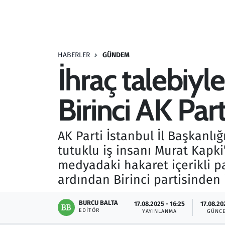
Resmi İlanlar
Rüya Tabirleri
HABERLER
GÜNDEM
İhraç talebiyle
Sağlık
Birinci AK Parti
Savunma Sanayi
Seçim 2023
AK Parti İstanbul İl Başkanlığ
tutuklu iş insanı Murat Kapki’
Spor
medyadaki hakaret içerikli pa
Teknoloji ve Bilim
ardından Birinci partisinden is
Televizyon
BURCU BALTA
17.08.2025 - 16:25
17.08.20
EDITÖR
YAYINLANMA
GÜNC