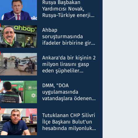
Rusya Başbakan
Yardımcısı Novak,
Rusya-Türkiye enerji
ortaklığının stratejik
nitelikte olduğunu
Ahbap
belirtti
soruşturmasında
ifadeler birbirine girdi:
Dokuz şüphelinin
ifadelerinden ortaya
Ankara'da bir kişinin 2
çıkan tablo şok etti
milyon lirasını gasp
eden şüpheliler
Kırıkkale'de yakalandı
DMM, "DOA
uygulamasında
vatandaşlara ödenen
iade tutarlarının
düşürüldüğü" iddiasını
Tutuklanan CHP Silivri
yalanladı
İlçe Başkanı Bulut'un
hesabında milyonluk
para trafiğine: Patron