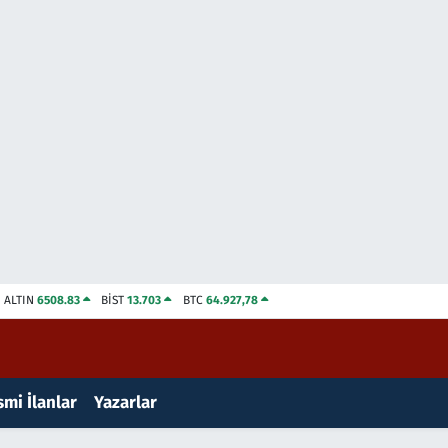
ALTIN
6508.83
BİST
13.703
BTC
64.927,78
mi İlanlar
Yazarlar