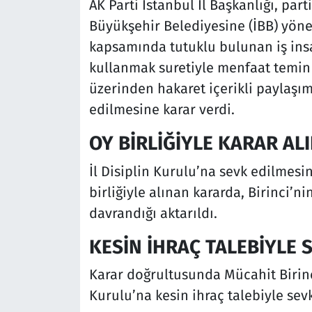
AK Parti İstanbul İl Başkanlığı, part
Büyükşehir Belediyesine (İBB) yöne
kapsamında tutuklu bulunan iş ins
kullanmak suretiyle menfaat temin e
üzerinden hakaret içerikli paylaşım
edilmesine karar verdi.
OY BİRLİĞİYLE KARAR ALI
İl Disiplin Kurulu’na sevk edilmesi
birliğiyle alınan kararda, Birinci’n
davrandığı aktarıldı.
KESİN İHRAÇ TALEBİYLE 
Karar doğrultusunda Mücahit Birinci,
Kurulu’na kesin ihraç talebiyle sevk