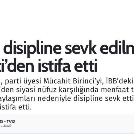
 disipline sevk edil
’den istifa etti
ı, parti üyesi Mücahit Birinci’yi, İBB’d
den siyasi nüfuz karşılığında menfaat te
ylaşımları nedeniyle disipline sevk etti
tifa etti.
25 - 17:13
ELLEME