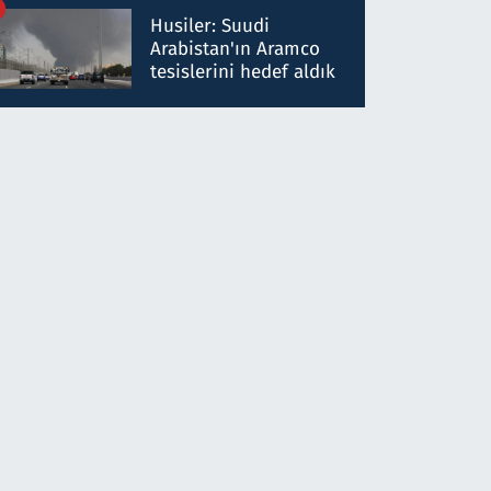
talimat verdi, ben
Husiler: Suudi
gönderdim
Arabistan'ın Aramco
tesislerini hedef aldık