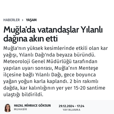
Gündem
HABERLER
YAŞAM
Haber
Muğla'da vatandaşlar Yılanlı
Kültür Sanat
dağına akın etti
Muğla'nın yüksek kesimlerinde etkili olan kar
Kurumsal Haberler
yağışı, Yılanlı Dağı'nda beyaza büründü.
Meteoroloji Genel Müdürlüğü tarafından
Lezzet Durağı
yapılan uyarı sonrası, Muğla’nın Menteşe
Memur ve Kamu
ilçesine bağlı Yılanlı Dağı, gece boyunca
yağan yoğun karla kaplandı. 2 bin rakımlı
Otomobil
dağda, kar kalınlığının yer yer 15-20 santime
ulaştığı bildirildi.
Oyun
HAZAL MIHRACE GÖKSUN
29.12.2024 - 17:24
MUHABIR
YAYINLANMA
Ramazan