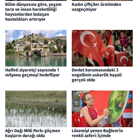
Bilim dünyasına göre, yaşam
Kadın çiftçiler üretimden
tarzı ve insan hareketliliği
vazgeçmiyor
hayvanlardan bulaşan
hastalıkları artırıyor
Halfeti ziyaretçi sayısında 1
Devlet korumasındaki 3
milyonu geçmeyi hedefliyor
engellinin askerlik hayali
gerçek oldu
Ağrı Dağı Milli Parkı göçmen
Lösemiyi yenen Buğlem'in
kuşların durağı oldu
renkli zaferi: İçimde