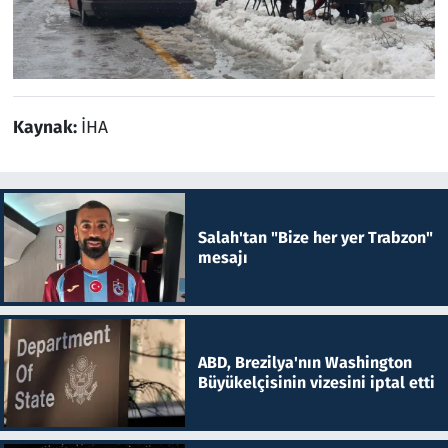
Kaynak:
İHA
Salah'tan "Bize her yer Trabzon"
mesajı
ABD, Brezilya'nın Washington
Büyükelçisinin vizesini iptal etti