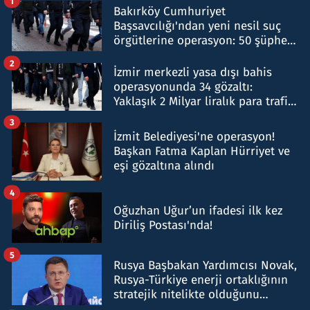
1
Bakırköy Cumhuriyet
Başsavcılığı'ndan yeni nesil suç
örgütlerine operasyon: 50 şüpheli
hakkında gözaltı kararı
2
İzmir merkezli yasa dışı bahis
operasyonunda 34 gözaltı:
Yaklaşık 2 Milyar liralık para trafiği
tespit edildi
3
İzmit Belediyesi'ne operasyon!
Başkan Fatma Kaplan Hürriyet ve
eşi gözaltına alındı
4
Oğuzhan Uğur’un ifadesi ilk kez
Diriliş Postası'nda!
5
Rusya Başbakan Yardımcısı Novak,
Rusya-Türkiye enerji ortaklığının
stratejik nitelikte olduğunu
belirtti