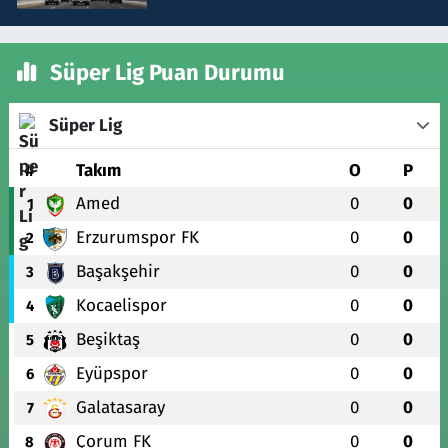
Süper Lig Puan Durumu
Süper Lig
#
Takım
O
P
Amed
0
0
1
Erzurumspor FK
0
0
2
Başakşehir
0
0
3
Kocaelispor
0
0
4
Beşiktaş
0
0
5
Eyüpspor
0
0
6
Galatasaray
0
0
7
Çorum FK
0
0
8