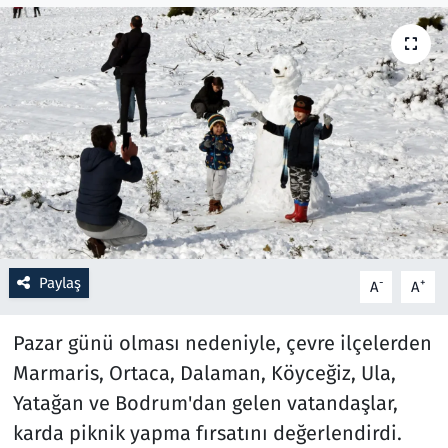
Resmi İlanlar
Rüya Tabirleri
Sağlık
Savunma Sanayi
Seçim 2023
Paylaş
-
+
A
A
Spor
Pazar günü olması nedeniyle, çevre ilçelerden
Teknoloji ve Bilim
Marmaris, Ortaca, Dalaman, Köyceğiz, Ula,
Yatağan ve Bodrum'dan gelen vatandaşlar,
Televizyon
karda piknik yapma fırsatını değerlendirdi.