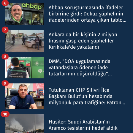
6
Ahbap soruşturmasında ifadeler
birbirine girdi: Dokuz şüphelinin
ifadelerinden ortaya çıkan tablo
şok etti
7
Ankara'da bir kişinin 2 milyon
lirasını gasp eden şüpheliler
Kırıkkale'de yakalandı
8
DMM, "DOA uygulamasında
vatandaşlara ödenen iade
tutarlarının düşürüldüğü"
iddiasını yalanladı
9
Tutuklanan CHP Silivri İlçe
Başkanı Bulut'un hesabında
milyonluk para trafiğine: Patron
talimat verdi, ben gönderdim
10
Husiler: Suudi Arabistan'ın
Aramco tesislerini hedef aldık