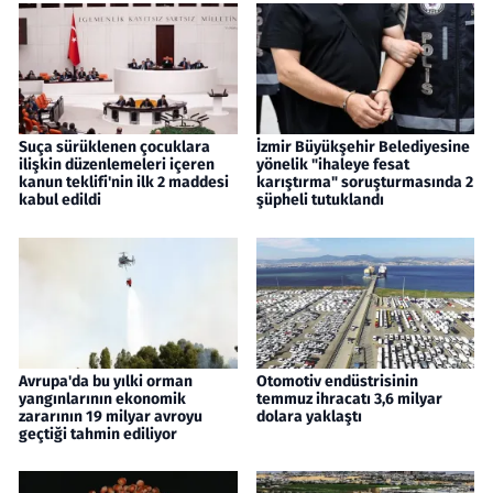
Suça sürüklenen çocuklara
İzmir Büyükşehir Belediyesine
ilişkin düzenlemeleri içeren
yönelik "ihaleye fesat
kanun teklifi'nin ilk 2 maddesi
karıştırma" soruşturmasında 2
kabul edildi
şüpheli tutuklandı
Avrupa'da bu yılki orman
Otomotiv endüstrisinin
yangınlarının ekonomik
temmuz ihracatı 3,6 milyar
zararının 19 milyar avroyu
dolara yaklaştı
geçtiği tahmin ediliyor