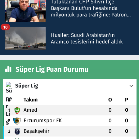
Tutuklanan CHP Silivri İlçe
Başkanı Bulut'un hesabında
milyonluk para trafiğine: Patron
talimat verdi, ben gönderdim
10
Husiler: Suudi Arabistan'ın
Aramco tesislerini hedef aldık
Süper Lig Puan Durumu
Süper Lig
#
Takım
O
P
Amed
0
0
1
Erzurumspor FK
0
0
2
Başakşehir
0
0
3