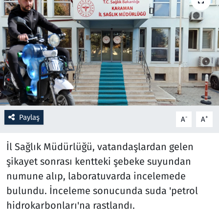
Resmi İlanlar
Rüya Tabirleri
Sağlık
Savunma Sanayi
Paylaş
-
+
A
A
Seçim 2023
İl Sağlık Müdürlüğü, vatandaşlardan gelen
Spor
şikayet sonrası kentteki şebeke suyundan
Teknoloji ve Bilim
numune alıp, laboratuvarda incelemede
bulundu. İnceleme sonucunda suda 'petrol
Televizyon
hidrokarbonları'na rastlandı.