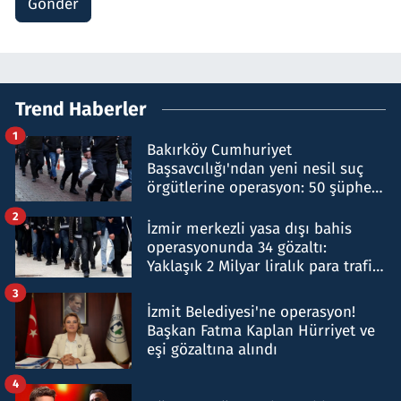
Gönder
Trend Haberler
1
Bakırköy Cumhuriyet
Başsavcılığı'ndan yeni nesil suç
örgütlerine operasyon: 50 şüpheli
hakkında gözaltı kararı
2
İzmir merkezli yasa dışı bahis
operasyonunda 34 gözaltı:
Yaklaşık 2 Milyar liralık para trafiği
tespit edildi
3
İzmit Belediyesi'ne operasyon!
Başkan Fatma Kaplan Hürriyet ve
eşi gözaltına alındı
4