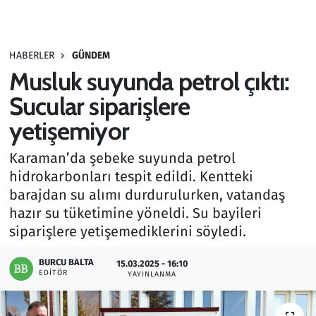
Gündem
HABERLER
GÜNDEM
Haber
Musluk suyunda petrol çıktı:
Kültür Sanat
Sucular siparişlere
yetişemiyor
Kurumsal Haberler
Karaman’da şebeke suyunda petrol
Lezzet Durağı
hidrokarbonları tespit edildi. Kentteki
barajdan su alımı durdurulurken, vatandaş
Memur ve Kamu
hazır su tüketimine yöneldi. Su bayileri
siparişlere yetişemediklerini söyledi.
Otomobil
BURCU BALTA
15.03.2025 - 16:10
EDITÖR
Oyun
YAYINLANMA
Ramazan