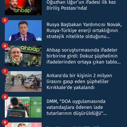
Oğuzhan Uğur’un ifadesi ilk kez
Diriliş Postası'nda!
5
Rusya Başbakan Yardımcısı Novak,
Rusya-Türkiye enerji ortaklığının
stratejik nitelikte olduğunu
belirtti
6
Ahbap soruşturmasında ifadeler
birbirine girdi: Dokuz şüphelinin
ifadelerinden ortaya çıkan tablo
şok etti
7
Ankara'da bir kişinin 2 milyon
lirasını gasp eden şüpheliler
Kırıkkale'de yakalandı
8
DMM, "DOA uygulamasında
vatandaşlara ödenen iade
tutarlarının düşürüldüğü"
iddiasını yalanladı
9