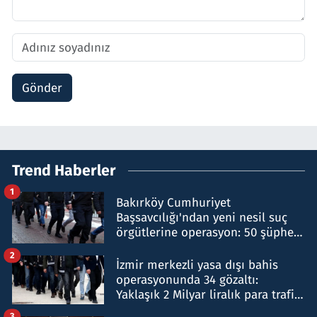
Gönder
Trend Haberler
1
Bakırköy Cumhuriyet
Başsavcılığı'ndan yeni nesil suç
örgütlerine operasyon: 50 şüpheli
hakkında gözaltı kararı
2
İzmir merkezli yasa dışı bahis
operasyonunda 34 gözaltı:
Yaklaşık 2 Milyar liralık para trafiği
tespit edildi
3