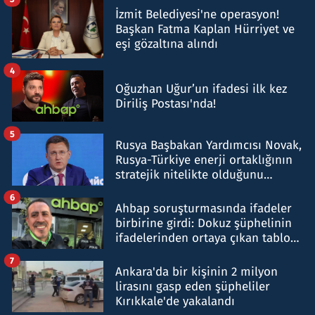
İzmit Belediyesi'ne operasyon!
Başkan Fatma Kaplan Hürriyet ve
eşi gözaltına alındı
4
Oğuzhan Uğur’un ifadesi ilk kez
Diriliş Postası'nda!
5
Rusya Başbakan Yardımcısı Novak,
Rusya-Türkiye enerji ortaklığının
stratejik nitelikte olduğunu
belirtti
6
Ahbap soruşturmasında ifadeler
birbirine girdi: Dokuz şüphelinin
ifadelerinden ortaya çıkan tablo
şok etti
7
Ankara'da bir kişinin 2 milyon
lirasını gasp eden şüpheliler
Kırıkkale'de yakalandı