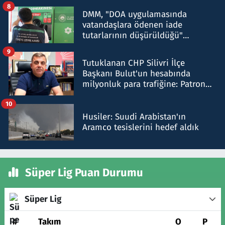
8
DMM, "DOA uygulamasında
vatandaşlara ödenen iade
tutarlarının düşürüldüğü"
iddiasını yalanladı
9
Tutuklanan CHP Silivri İlçe
Başkanı Bulut'un hesabında
milyonluk para trafiğine: Patron
talimat verdi, ben gönderdim
10
Husiler: Suudi Arabistan'ın
Aramco tesislerini hedef aldık
Süper Lig Puan Durumu
Süper Lig
#
Takım
O
P