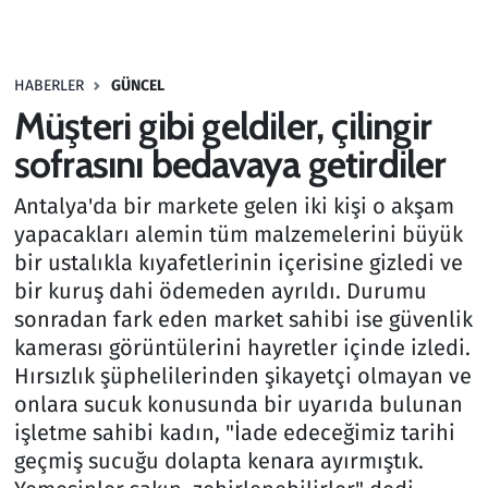
Gündem
HABERLER
GÜNCEL
Haber
Müşteri gibi geldiler, çilingir
Kültür Sanat
sofrasını bedavaya getirdiler
Antalya'da bir markete gelen iki kişi o akşam
Kurumsal Haberler
yapacakları alemin tüm malzemelerini büyük
bir ustalıkla kıyafetlerinin içerisine gizledi ve
Lezzet Durağı
bir kuruş dahi ödemeden ayrıldı. Durumu
Memur ve Kamu
sonradan fark eden market sahibi ise güvenlik
kamerası görüntülerini hayretler içinde izledi.
Otomobil
Hırsızlık şüphelilerinden şikayetçi olmayan ve
onlara sucuk konusunda bir uyarıda bulunan
Oyun
işletme sahibi kadın, "İade edeceğimiz tarihi
geçmiş sucuğu dolapta kenara ayırmıştık.
Ramazan