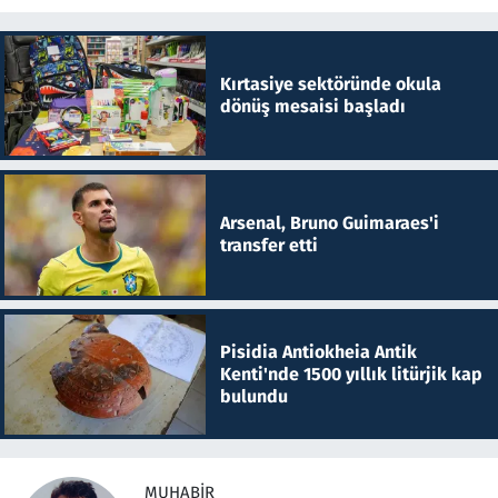
Kırtasiye sektöründe okula
dönüş mesaisi başladı
Arsenal, Bruno Guimaraes'i
transfer etti
Pisidia Antiokheia Antik
Kenti'nde 1500 yıllık litürjik kap
bulundu
MUHABIR