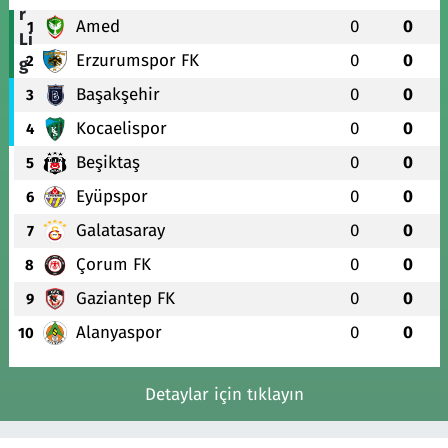
Amed
0
0
1
Erzurumspor FK
0
0
2
Başakşehir
0
0
3
Kocaelispor
0
0
4
Beşiktaş
0
0
5
Eyüpspor
0
0
6
Galatasaray
0
0
7
Çorum FK
0
0
8
Gaziantep FK
0
0
9
Alanyaspor
0
0
10
Detaylar için tıklayın