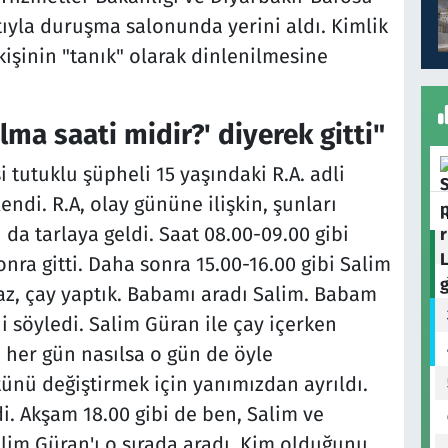
tıyla duruşma salonunda yerini aldı. Kimlik
 kişinin "tanık" olarak dinlenilmesine
lma saati midir?' diyerek gitti"
i tutuklu şüpheli 15 yaşındaki R.A. adli
ndi. R.A, olay gününe ilişkin, şunları
n da tarlaya geldi. Saat 08.00-09.00 gibi
onra gitti. Daha sonra 15.00-16.00 gibi Salim
raz, çay yaptık. Babamı aradı Salim. Babam
 söyledi. Salim Güran ile çay içerken
her gün nasılsa o gün de öyle
nü değiştirmek için yanımızdan ayrıldı.
di. Akşam 18.00 gibi de ben, Salim ve
lim Güran'ı o sırada aradı. Kim olduğunu