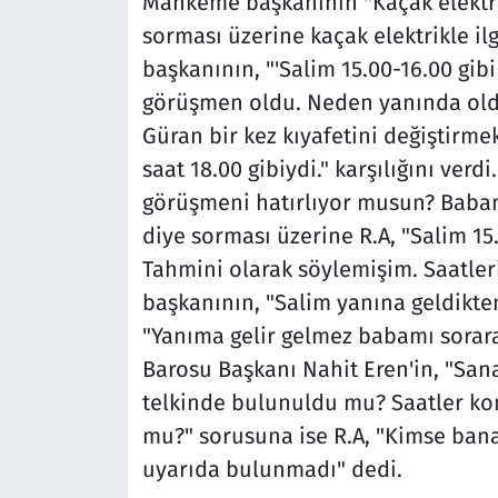
Mahkeme başkanının "Kaçak elektrik 
sorması üzerine kaçak elektrikle il
başkanının, "'Salim 15.00-16.00 gibi 
görüşmen oldu. Neden yanında oldu
Güran bir kez kıyafetini değiştirmek
saat 18.00 gibiydi." karşılığını verdi
görüşmeni hatırlıyor musun? Babanı
diye sorması üzerine R.A, "Salim 1
Tahmini olarak söylemişim. Saatle
başkanının, "Salim yanına geldikte
"Yanıma gelir gelmez babamı sorarak
Barosu Başkanı Nahit Eren'in, "Sa
telkinde bulunuldu mu? Saatler k
mu?" sorusuna ise R.A, "Kimse ban
uyarıda bulunmadı" dedi.