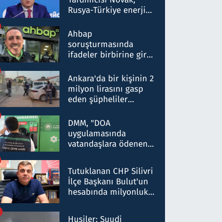
Rusya-Türkiye enerji
ortaklığının stratejik
nitelikte olduğunu
Ahbap
belirtti
soruşturmasında
ifadeler birbirine girdi:
Dokuz şüphelinin
ifadelerinden ortaya
Ankara'da bir kişinin 2
çıkan tablo şok etti
milyon lirasını gasp
eden şüpheliler
Kırıkkale'de yakalandı
DMM, "DOA
uygulamasında
vatandaşlara ödenen
iade tutarlarının
düşürüldüğü" iddiasını
Tutuklanan CHP Silivri
yalanladı
İlçe Başkanı Bulut'un
hesabında milyonluk
para trafiğine: Patron
talimat verdi, ben
Husiler: Suudi