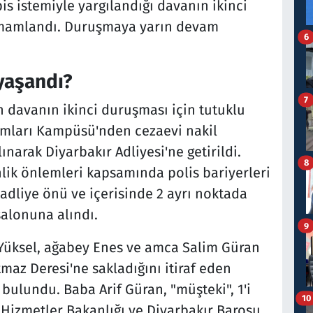
is istemiyle yargılandığı davanın ikinci
mamlandı. Duruşmaya yarın devam
6
yaşandı?
7
 davanın ikinci duruşması için tutuklu
umları Kampüsü'nden cezaevi nakil
ınarak Diyarbakır Adliyesi'ne getirildi.
8
lik önlemleri kapsamında polis bariyerleri
 adliye önü ve içerisinde 2 ayrı noktada
alonuna alındı.
9
Yüksel, ağabey Enes ve amca Salim Güran
tmaz Deresi'ne sakladığını itiraf eden
 bulundu. Baba Arif Güran, "müşteki", 1'i
10
al Hizmetler Bakanlığı ve Diyarbakır Barosu