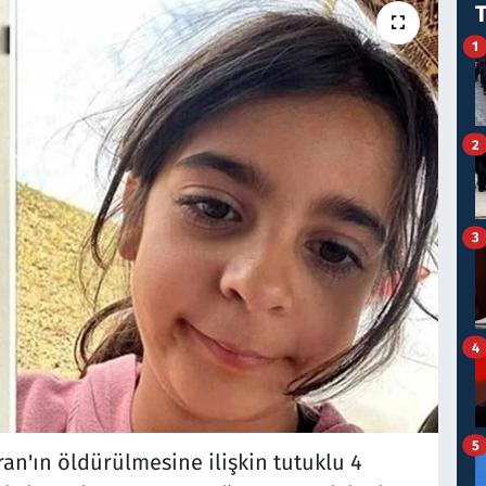
1
2
3
4
5
an'ın öldürülmesine ilişkin tutuklu 4