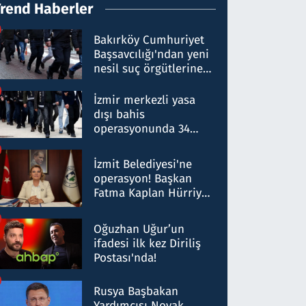
Trend Haberler
Bakırköy Cumhuriyet
Başsavcılığı'ndan yeni
nesil suç örgütlerine
operasyon: 50 şüpheli
hakkında gözaltı kararı
İzmir merkezli yasa
dışı bahis
operasyonunda 34
gözaltı: Yaklaşık 2
Milyar liralık para
İzmit Belediyesi'ne
trafiği tespit edildi
operasyon! Başkan
Fatma Kaplan Hürriyet
ve eşi gözaltına alındı
Oğuzhan Uğur’un
ifadesi ilk kez Diriliş
Postası'nda!
Rusya Başbakan
Yardımcısı Novak,