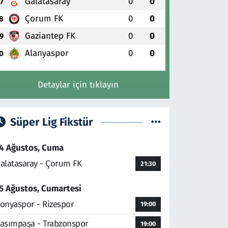
Galatasaray
0
0
7
Çorum FK
0
0
8
Gaziantep FK
0
0
9
Alanyaspor
0
0
0
Detaylar için tıklayın
Süper Lig Fikstür
4 Ağustos, Cuma
alatasaray - Çorum FK
21:30
5 Ağustos, Cumartesi
onyaspor - Rizespor
19:00
asımpaşa - Trabzonspor
19:00