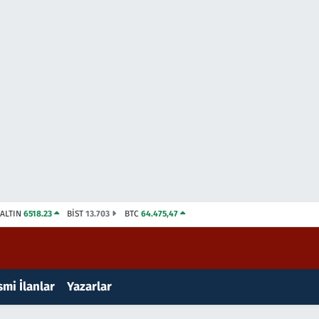
ALTIN
6518.23
BİST
13.703
BTC
64.475,47
mi İlanlar
Yazarlar