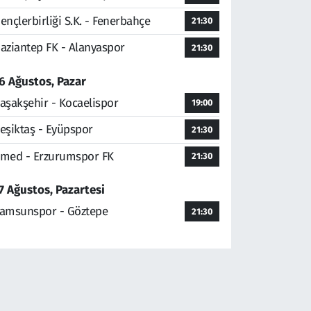
ençlerbirliği S.K. - Fenerbahçe
21:30
aziantep FK - Alanyaspor
21:30
6 Ağustos, Pazar
aşakşehir - Kocaelispor
19:00
eşiktaş - Eyüpspor
21:30
med - Erzurumspor FK
21:30
7 Ağustos, Pazartesi
amsunspor - Göztepe
21:30