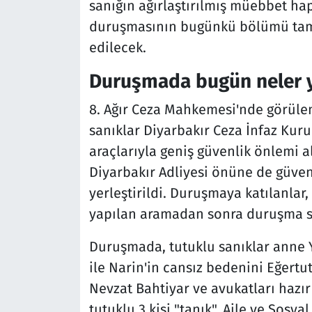
sanığın ağırlaştırılmış müebbet hap
duruşmasının bugünkü bölümü ta
edilecek.
Duruşmada bugün neler 
8. Ağır Ceza Mahkemesi'nde görülen
sanıklar Diyarbakır Ceza İnfaz Kur
araçlarıyla geniş güvenlik önlemi al
Diyarbakır Adliyesi önüne de güven
yerleştirildi. Duruşmaya katılanlar,
yapılan aramadan sonra duruşma s
Duruşmada, tutuklu sanıklar anne 
ile Narin'in cansız bedenini Eğertu
Nevzat Bahtiyar ve avukatları hazır
tutuklu 3 kişi "tanık", Aile ve Sosy