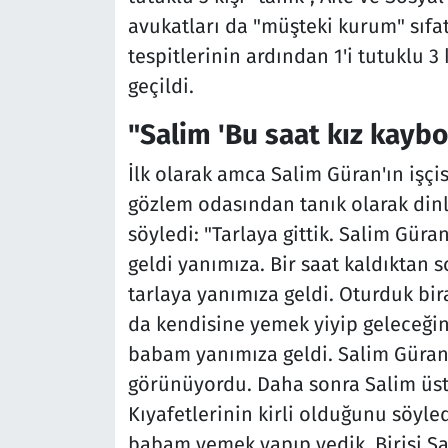
avukatları da "müşteki kurum" sıfa
tespitlerinin ardından 1'i tutuklu 3
geçildi.
"Salim 'Bu saat kız kaybo
İlk olarak amca Salim Güran'ın işçis
gözlem odasından tanık olarak dinle
söyledi: "Tarlaya gittik. Salim Güra
geldi yanımıza. Bir saat kaldıktan s
tarlaya yanımıza geldi. Oturduk bi
da kendisine yemek yiyip geleceğini
babam yanımıza geldi. Salim Güran 
görünüyordu. Daha sonra Salim üstü
Kıyafetlerinin kirli olduğunu söyle
babam yemek yapıp yedik. Birisi Sa