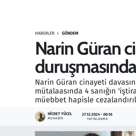
Resmi İlanlar
Rüya Tabirleri
HABERLER
GÜNDEM
Narin Güran ci
Sağlık
duruşmasında 
Savunma Sanayi
Seçim 2023
Narin Güran cinayeti davası
mütalaasında 4 sanığın 'işti
Spor
müebbet hapisle cezalandırıl
Teknoloji ve Bilim
HICRET YÜCEL
27.12.2024 - 00:16
MUHABIR
YAYINLANMA
Televizyon