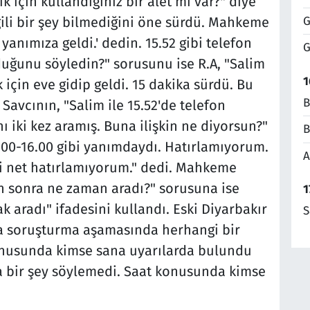
için kullandığınız bir alet mi var?" diye
G
gili bir şey bilmediğini öne sürdü. Mahkeme
yanımıza geldi.' dedin. 15.52 gibi telefon
G
ğunu söyledin?" sorusunu ise R.A, "Salim
1
 için eve gidip geldi. 15 dakika sürdü. Bu
B
. Savcının, "Salim ile 15.52'de telefon
 iki kez aramış. Buna ilişkin ne diyorsun?"
B
5.00-16.00 gibi yanımdaydı. Hatırlamıyorum.
A
ri net hatırlamıyorum." dedi. Mahkeme
n sonra ne zaman aradı?" sorusuna ise
1
 aradı" ifadesini kullandı. Eski Diyarbakır
S
na soruşturma aşamasında herhangi bir
onusunda kimse sana uyarılarda bulundu
a bir şey söylemedi. Saat konusunda kimse