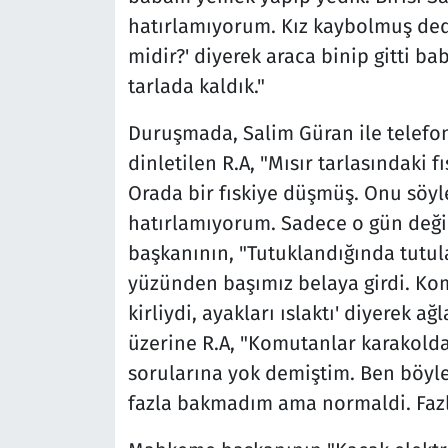
hatırlamıyorum. Kız kaybolmuş dedi
midir?' diyerek araca binip gitti b
tarlada kaldık."
Duruşmada, Salim Güran ile telefon 
dinletilen R.A, "Mısır tarlasındaki
Orada bir fıskiye düşmüş. Onu söy
hatırlamıyorum. Sadece o gün deği
başkanının, "Tutuklandığında tutula
yüzünden başımız belaya girdi. Kom
kirliydi, ayakları ıslaktı' diyerek 
üzerine R.A, "Komutanlar karakolda
sorularına yok demiştim. Ben böyle
fazla bakmadım ama normaldi. Faz