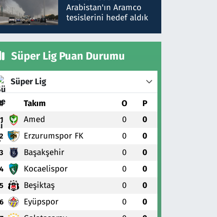
gönderdim
Arabistan'ın Aramco
tesislerini hedef aldık
Süper Lig Puan Durumu
Süper Lig
#
Takım
O
P
Amed
0
0
1
Erzurumspor FK
0
0
2
Başakşehir
0
0
3
Kocaelispor
0
0
4
Beşiktaş
0
0
5
Eyüpspor
0
0
6