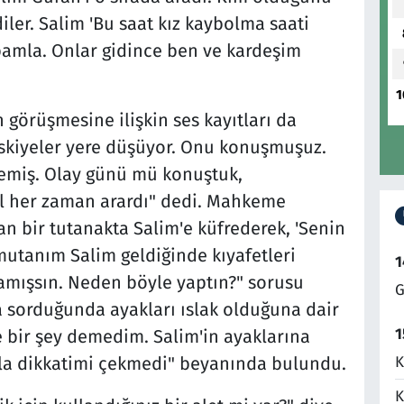
ler. Salim 'Bu saat kız kaybolma saati
abamla. Onlar gidince ben ve kardeşim
1
görüşmesine ilişkin ses kayıtları da
 fıskiyeler yere düşüyor. Onu konuşmuşuz.
lemiş. Olay günü mü konuştuk,
l her zaman arardı" dedi. Mahkeme
n bir tutanakta Salim'e küfrederek, 'Senin
utanım Salim geldiğinde kıyafetleri
1
ağlamışsın. Neden böyle yaptın?" sorusu
G
 sorduğunda ayakları ıslak olduğuna dair
1
 bir şey demedim. Salim'in ayaklarına
K
la dikkatimi çekmedi" beyanında bulundu.
K