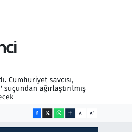
nci
. Cumhuriyet savcısı,
' suçundan ağırlaştırılmış
ecek
-
+
A
A