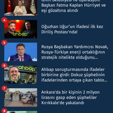
Başkan Fatma Kaplan Hürriyet ve
eşi gözaltına alındı
4
Oğuzhan Uğur’un ifadesi ilk kez
Diriliş Postası'nda!
5
Rusya Başbakan Yardımcısı Novak,
Rusya-Türkiye enerji ortaklığının
stratejik nitelikte olduğunu
belirtti
6
Ahbap soruşturmasında ifadeler
birbirine girdi: Dokuz şüphelinin
ifadelerinden ortaya çıkan tablo
şok etti
7
Ankara'da bir kişinin 2 milyon
lirasını gasp eden şüpheliler
Kırıkkale'de yakalandı
8