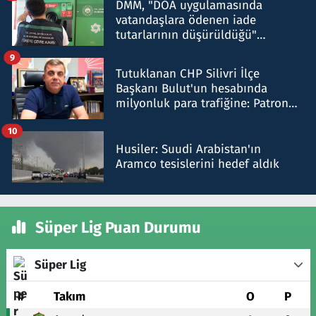
DMM, "DOA uygulamasında
vatandaşlara ödenen iade
tutarlarının düşürüldüğü"
iddiasını yalanladı
9
Tutuklanan CHP Silivri İlçe
Başkanı Bulut'un hesabında
milyonluk para trafiğine: Patron
talimat verdi, ben gönderdim
10
Husiler: Suudi Arabistan'ın
Aramco tesislerini hedef aldık
Süper Lig Puan Durumu
Süper Lig
#
Takım
O
P