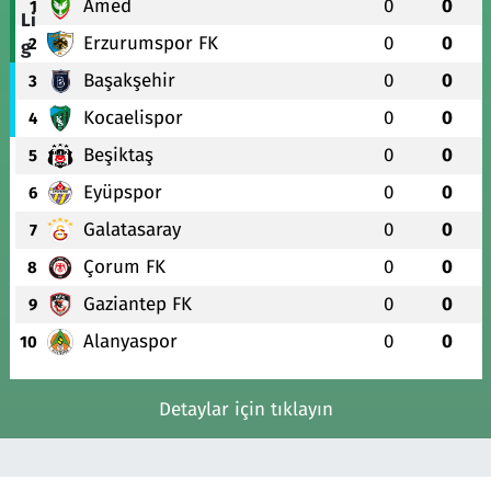
Amed
0
0
1
Erzurumspor FK
0
0
2
Başakşehir
0
0
3
Kocaelispor
0
0
4
Beşiktaş
0
0
5
Eyüpspor
0
0
6
Galatasaray
0
0
7
Çorum FK
0
0
8
Gaziantep FK
0
0
9
Alanyaspor
0
0
10
Detaylar için tıklayın