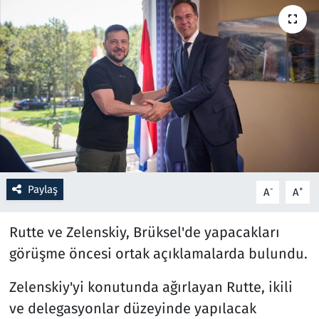
Resmi İlanlar
Rüya Tabirleri
Sağlık
Savunma Sanayi
Seçim 2023
Paylaş
-
+
A
A
Spor
Rutte ve Zelenskiy, Brüksel'de yapacakları
Teknoloji ve Bilim
görüşme öncesi ortak açıklamalarda bulundu.
Zelenskiy'yi konutunda ağırlayan Rutte, ikili
Televizyon
ve delegasyonlar düzeyinde yapılacak