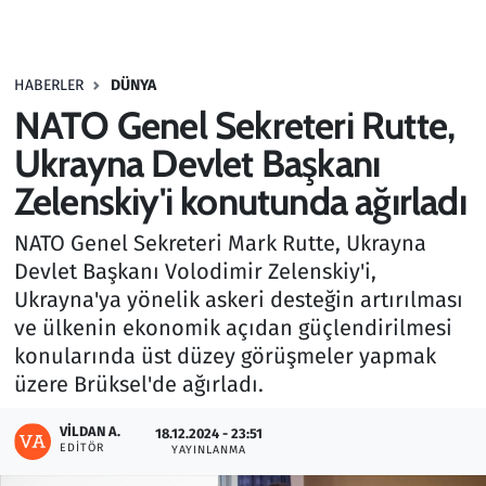
Gündem
HABERLER
DÜNYA
Haber
NATO Genel Sekreteri Rutte,
Kültür Sanat
Ukrayna Devlet Başkanı
Zelenskiy'i konutunda ağırladı
Kurumsal Haberler
NATO Genel Sekreteri Mark Rutte, Ukrayna
Lezzet Durağı
Devlet Başkanı Volodimir Zelenskiy'i,
Ukrayna'ya yönelik askeri desteğin artırılması
Memur ve Kamu
ve ülkenin ekonomik açıdan güçlendirilmesi
konularında üst düzey görüşmeler yapmak
Otomobil
üzere Brüksel'de ağırladı.
Oyun
VILDAN A.
18.12.2024 - 23:51
EDITÖR
YAYINLANMA
Ramazan