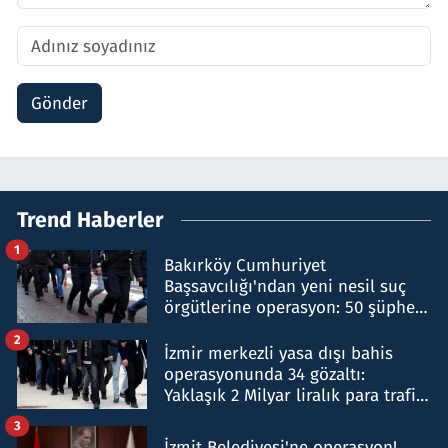
Gönder
Trend Haberler
1
Bakırköy Cumhuriyet
Başsavcılığı'ndan yeni nesil suç
örgütlerine operasyon: 50 şüpheli
hakkında gözaltı kararı
2
İzmir merkezli yasa dışı bahis
operasyonunda 34 gözaltı:
Yaklaşık 2 Milyar liralık para trafiği
tespit edildi
3
İzmit Belediyesi'ne operasyon!