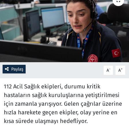
Resmi İlanlar
Rüya Tabirleri
Sağlık
Savunma Sanayi
Paylaş
-
+
A
A
Seçim 2023
112 Acil Sağlık ekipleri, durumu kritik
Spor
hastaların sağlık kuruluşlarına yetiştirilmesi
Teknoloji ve Bilim
için zamanla yarışıyor. Gelen çağrılar üzerine
hızla harekete geçen ekipler, olay yerine en
Televizyon
kısa sürede ulaşmayı hedefliyor.