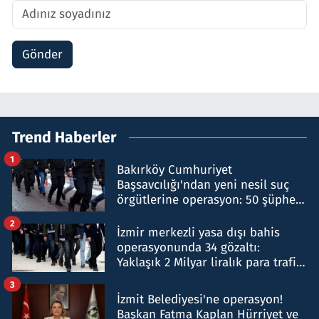
Gönder
Trend Haberler
1
Bakırköy Cumhuriyet
Başsavcılığı'ndan yeni nesil suç
örgütlerine operasyon: 50 şüpheli
hakkında gözaltı kararı
2
İzmir merkezli yasa dışı bahis
operasyonunda 34 gözaltı:
Yaklaşık 2 Milyar liralık para trafiği
tespit edildi
3
İzmit Belediyesi'ne operasyon!
Başkan Fatma Kaplan Hürriyet ve