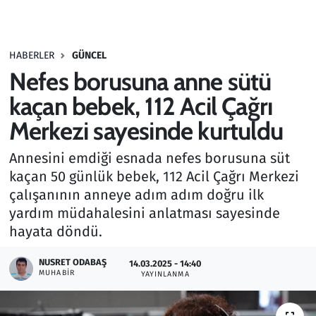
Gündem
HABERLER
GÜNCEL
Haber
Nefes borusuna anne sütü
Kültür Sanat
kaçan bebek, 112 Acil Çağrı
Merkezi sayesinde kurtuldu
Kurumsal Haberler
Annesini emdiği esnada nefes borusuna süt
Lezzet Durağı
kaçan 50 günlük bebek, 112 Acil Çağrı Merkezi
çalışanının anneye adım adım doğru ilk
Memur ve Kamu
yardım müdahalesini anlatması sayesinde
hayata döndü.
Otomobil
NUSRET ODABAŞ
14.03.2025 - 14:40
MUHABIR
Oyun
YAYINLANMA
Ramazan