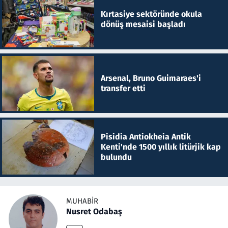
Kırtasiye sektöründe okula
dönüş mesaisi başladı
Arsenal, Bruno Guimaraes'i
transfer etti
Pisidia Antiokheia Antik
Kenti'nde 1500 yıllık litürjik kap
bulundu
MUHABIR
Nusret Odabaş