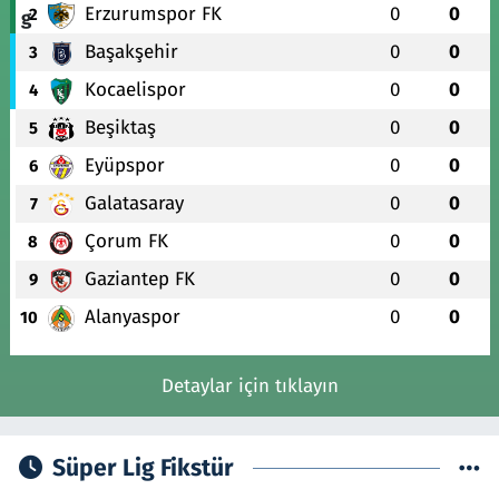
Erzurumspor FK
0
0
2
Başakşehir
0
0
3
Kocaelispor
0
0
4
Beşiktaş
0
0
5
Eyüpspor
0
0
6
Galatasaray
0
0
7
Çorum FK
0
0
8
Gaziantep FK
0
0
9
Alanyaspor
0
0
10
Detaylar için tıklayın
Süper Lig Fikstür