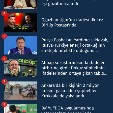
eşi gözaltına alındı
4
Oğuzhan Uğur’un ifadesi ilk kez
Diriliş Postası'nda!
5
Rusya Başbakan Yardımcısı Novak,
Rusya-Türkiye enerji ortaklığının
stratejik nitelikte olduğunu
belirtti
6
Ahbap soruşturmasında ifadeler
birbirine girdi: Dokuz şüphelinin
ifadelerinden ortaya çıkan tablo
şok etti
7
Ankara'da bir kişinin 2 milyon
lirasını gasp eden şüpheliler
Kırıkkale'de yakalandı
8
DMM, "DOA uygulamasında