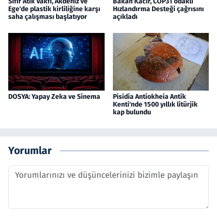
Sıfır Atık Vakfı, Akdeniz ve
Bakan Kacır, COP31 odaklı
Ege'de plastik kirliliğine karşı
Hızlandırma Desteği çağrısını
saha çalışması başlatıyor
açıkladı
DOSYA: Yapay Zeka ve Sinema
Pisidia Antiokheia Antik
Kenti'nde 1500 yıllık litürjik
kap bulundu
Yorumlar