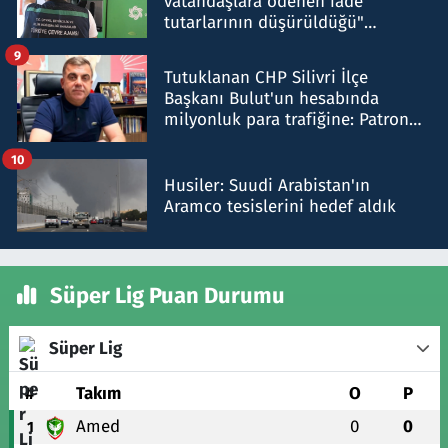
vatandaşlara ödenen iade
tutarlarının düşürüldüğü"
iddiasını yalanladı
9
Tutuklanan CHP Silivri İlçe
Başkanı Bulut'un hesabında
milyonluk para trafiğine: Patron
talimat verdi, ben gönderdim
10
Husiler: Suudi Arabistan'ın
Aramco tesislerini hedef aldık
Süper Lig Puan Durumu
Süper Lig
#
Takım
O
P
Amed
0
0
1