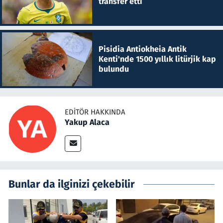
transfer etti
Pisidia Antiokheia Antik
Kenti'nde 1500 yıllık litürjik kap
bulundu
EDITÖR HAKKINDA
Yakup Alaca
Bunlar da ilginizi çekebilir