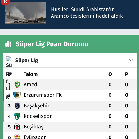
10
Husiler: Suudi Arabistan'ın
Aramco tesislerini hedef aldık
Süper Lig Puan Durumu
Süper Lig
#
Takım
O
P
Amed
0
0
1
Erzurumspor FK
0
0
2
Başakşehir
0
0
3
Kocaelispor
0
0
4
Beşiktaş
0
0
5
Eyüpspor
0
0
6