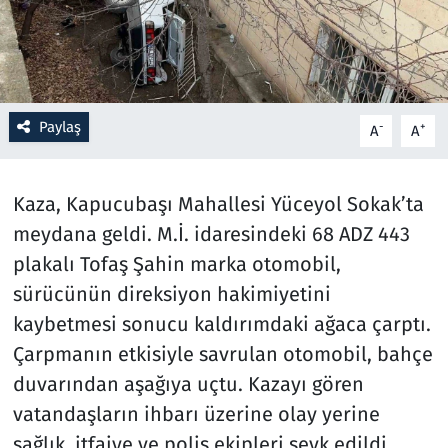
Resmi İlanlar
Rüya Tabirleri
Paylaş
-
+
A
A
Sağlık
Savunma Sanayi
Kaza, Kapucubaşı Mahallesi Yüceyol Sokak’ta
meydana geldi. M.İ. idaresindeki 68 ADZ 443
Seçim 2023
plakalı Tofaş Şahin marka otomobil,
sürücünün direksiyon hakimiyetini
Spor
kaybetmesi sonucu kaldırımdaki ağaca çarptı.
Çarpmanın etkisiyle savrulan otomobil, bahçe
Teknoloji ve Bilim
duvarından aşağıya uçtu. Kazayı gören
Televizyon
vatandaşların ihbarı üzerine olay yerine
sağlık, itfaiye ve polis ekipleri sevk edildi.