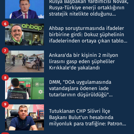
Rusya Başbakan Yardımcısı Novak,
Rusya-Türkiye enerji ortaklığının
stratejik nitelikte olduğunu
belirtti
6
Ahbap soruşturmasında ifadeler
birbirine girdi: Dokuz şüphelinin
ifadelerinden ortaya çıkan tablo
şok etti
7
Ankara'da bir kişinin 2 milyon
lirasını gasp eden şüpheliler
Kırıkkale'de yakalandı
8
DMM, "DOA uygulamasında
vatandaşlara ödenen iade
tutarlarının düşürüldüğü"
iddiasını yalanladı
9
Tutuklanan CHP Silivri İlçe
Başkanı Bulut'un hesabında
milyonluk para trafiğine: Patron
talimat verdi, ben gönderdim