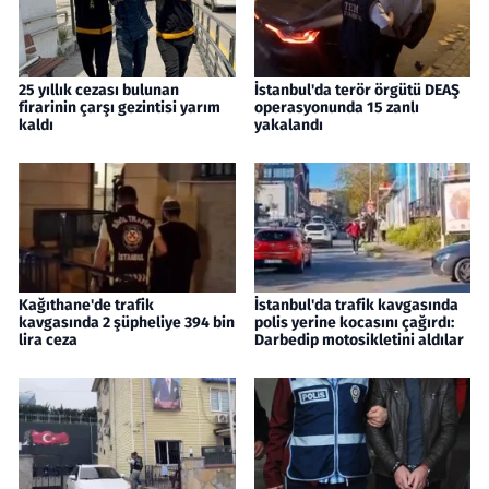
25 yıllık cezası bulunan
İstanbul'da terör örgütü DEAŞ
firarinin çarşı gezintisi yarım
operasyonunda 15 zanlı
kaldı
yakalandı
Kağıthane'de trafik
İstanbul'da trafik kavgasında
kavgasında 2 şüpheliye 394 bin
polis yerine kocasını çağırdı:
lira ceza
Darbedip motosikletini aldılar