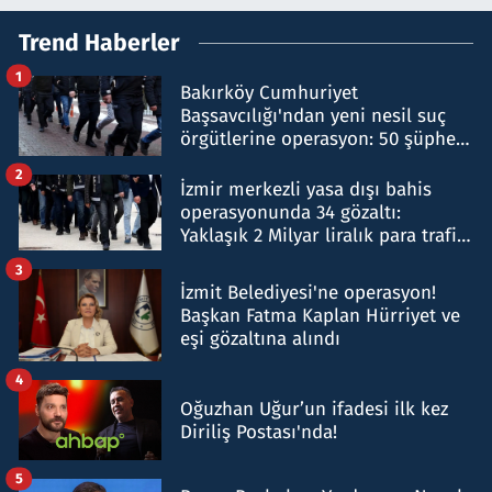
Trend Haberler
1
Bakırköy Cumhuriyet
Başsavcılığı'ndan yeni nesil suç
örgütlerine operasyon: 50 şüpheli
hakkında gözaltı kararı
2
İzmir merkezli yasa dışı bahis
operasyonunda 34 gözaltı:
Yaklaşık 2 Milyar liralık para trafiği
tespit edildi
3
İzmit Belediyesi'ne operasyon!
Başkan Fatma Kaplan Hürriyet ve
eşi gözaltına alındı
4
Oğuzhan Uğur’un ifadesi ilk kez
Diriliş Postası'nda!
5