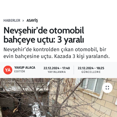
Gündem
HABERLER
ASAYIŞ
Haber
Nevşehir’de otomobil
Kültür Sanat
bahçeye uçtu: 3 yaralı
Nevşehir’de kontrolden çıkan otomobil, bir
Kurumsal Haberler
evin bahçesine uçtu. Kazada 3 kişi yaralandı.
Lezzet Durağı
YAKUP ALACA
22.12.2024 - 17:40
22.12.2024 - 18:25
EDITÖR
YAYINLANMA
GÜNCELLEME
Memur ve Kamu
Otomobil
Oyun
Ramazan