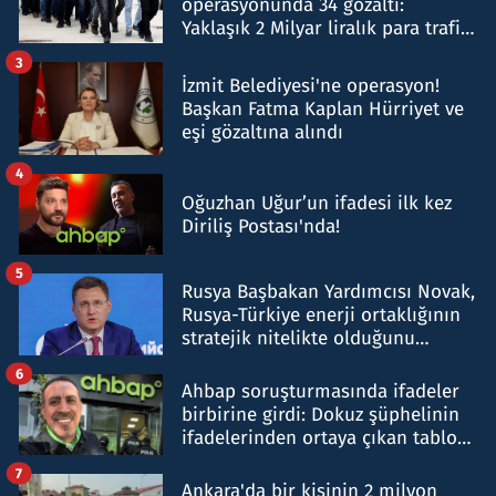
operasyonunda 34 gözaltı:
Yaklaşık 2 Milyar liralık para trafiği
tespit edildi
3
İzmit Belediyesi'ne operasyon!
Başkan Fatma Kaplan Hürriyet ve
eşi gözaltına alındı
4
Oğuzhan Uğur’un ifadesi ilk kez
Diriliş Postası'nda!
5
Rusya Başbakan Yardımcısı Novak,
Rusya-Türkiye enerji ortaklığının
stratejik nitelikte olduğunu
belirtti
6
Ahbap soruşturmasında ifadeler
birbirine girdi: Dokuz şüphelinin
ifadelerinden ortaya çıkan tablo
şok etti
7
Ankara'da bir kişinin 2 milyon