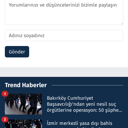
Gönder
Trend Haberler
1
Bakırköy Cumhuriyet
Başsavcılığı'ndan yeni nesil suç
örgütlerine operasyon: 50 şüpheli
hakkında gözaltı kararı
2
İzmir merkezli yasa dışı bahis