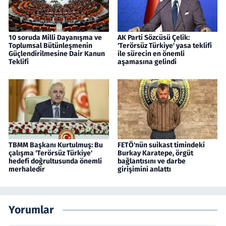
10 soruda Milli Dayanışma ve
AK Parti Sözcüsü Çelik:
Toplumsal Bütünleşmenin
'Terörsüz Türkiye' yasa teklifi
Güçlendirilmesine Dair Kanun
ile sürecin en önemli
Teklifi
aşamasına gelindi
TBMM Başkanı Kurtulmuş: Bu
FETÖ'nün suikast timindeki
çalışma 'Terörsüz Türkiye'
Burkay Karatepe, örgüt
hedefi doğrultusunda önemli
bağlantısını ve darbe
merhaledir
girişimini anlattı
Yorumlar