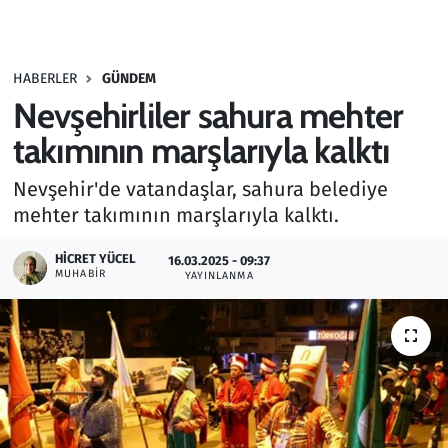
Gündem
HABERLER
GÜNDEM
Haber
Nevşehirliler sahura mehter
Kültür Sanat
takımının marşlarıyla kalktı
Nevşehir'de vatandaşlar, sahura belediye
Kurumsal Haberler
mehter takımının marşlarıyla kalktı.
Lezzet Durağı
HICRET YÜCEL
16.03.2025 - 09:37
MUHABIR
YAYINLANMA
Memur ve Kamu
Otomobil
Oyun
Ramazan