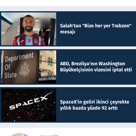
Salah'tan "Bize her yer Trabzon"
mesajı
ABD, Brezilya'nın Washington
Büyükelçisinin vizesini iptal etti
SpaceX'in geliri ikinci çeyrekte
yıllık bazda yüzde 92 arttı