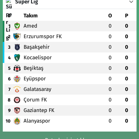
Süper Lig
#
Takım
O
P
Amed
0
0
1
Erzurumspor FK
0
0
2
Başakşehir
0
0
3
Kocaelispor
0
0
4
Beşiktaş
0
0
5
Eyüpspor
0
0
6
Galatasaray
0
0
7
Çorum FK
0
0
8
Gaziantep FK
0
0
9
Alanyaspor
0
0
10