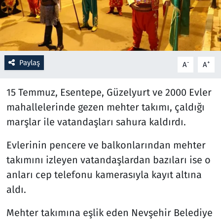
Resmi İlanlar
Rüya Tabirleri
Paylaş
-
+
A
A
Sağlık
15 Temmuz, Esentepe, Güzelyurt ve 2000 Evler
Savunma Sanayi
mahallelerinde gezen mehter takımı, çaldığı
marşlar ile vatandaşları sahura kaldırdı.
Seçim 2023
Evlerinin pencere ve balkonlarından mehter
Spor
takımını izleyen vatandaşlardan bazıları ise o
anları cep telefonu kamerasıyla kayıt altına
Teknoloji ve Bilim
aldı.
Televizyon
Mehter takımına eşlik eden Nevşehir Belediye