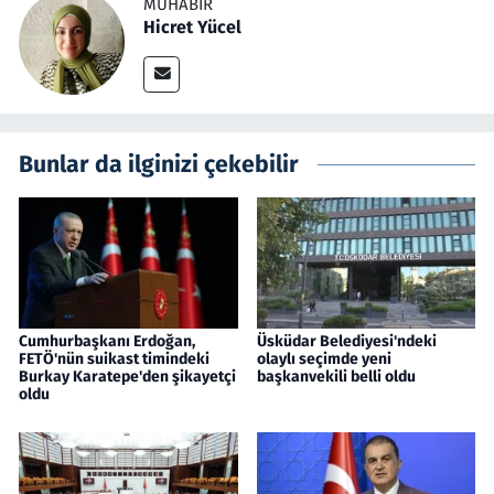
MUHABIR
Hicret Yücel
Bunlar da ilginizi çekebilir
Cumhurbaşkanı Erdoğan,
Üsküdar Belediyesi'ndeki
FETÖ'nün suikast timindeki
olaylı seçimde yeni
Burkay Karatepe'den şikayetçi
başkanvekili belli oldu
oldu