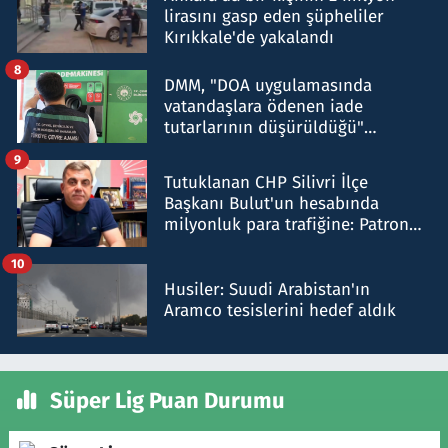
lirasını gasp eden şüpheliler
Kırıkkale'de yakalandı
8
DMM, "DOA uygulamasında
vatandaşlara ödenen iade
tutarlarının düşürüldüğü"
iddiasını yalanladı
9
Tutuklanan CHP Silivri İlçe
Başkanı Bulut'un hesabında
milyonluk para trafiğine: Patron
talimat verdi, ben gönderdim
10
Husiler: Suudi Arabistan'ın
Aramco tesislerini hedef aldık
Süper Lig Puan Durumu