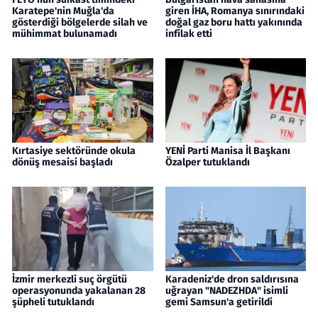
Karatepe'nin Muğla'da
giren İHA, Romanya sınırındaki
gösterdiği bölgelerde silah ve
doğal gaz boru hattı yakınında
mühimmat bulunamadı
infilak etti
Kırtasiye sektöründe okula
YENİ Parti Manisa İl Başkanı
dönüş mesaisi başladı
Özalper tutuklandı
İzmir merkezli suç örgütü
Karadeniz'de dron saldırısına
operasyonunda yakalanan 28
uğrayan "NADEZHDA" isimli
şüpheli tutuklandı
gemi Samsun'a getirildi