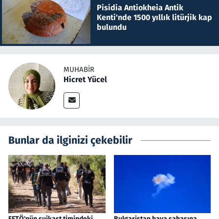
Pisidia Antiokheia Antik
Kenti'nde 1500 yıllık litürjik kap
bulundu
MUHABIR
Hicret Yücel
Bunlar da ilginizi çekebilir
FETÖ'nün suikast timindeki
Bulgaristan hava sahasına