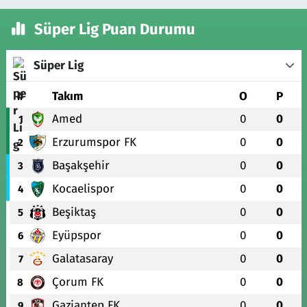
Süper Lig Puan Durumu
Süper Lig
#
Takım
O
P
Amed
0
0
1
Erzurumspor FK
0
0
2
Başakşehir
0
0
3
Kocaelispor
0
0
4
Beşiktaş
0
0
5
Eyüpspor
0
0
6
Galatasaray
0
0
7
Çorum FK
0
0
8
Gaziantep FK
0
0
9