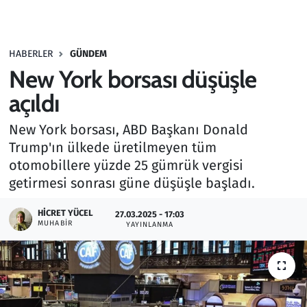
Gündem
HABERLER
GÜNDEM
Haber
New York borsası düşüşle
Kültür Sanat
açıldı
New York borsası, ABD Başkanı Donald
Kurumsal Haberler
Trump'ın ülkede üretilmeyen tüm
otomobillere yüzde 25 gümrük vergisi
Lezzet Durağı
getirmesi sonrası güne düşüşle başladı.
Memur ve Kamu
HICRET YÜCEL
27.03.2025 - 17:03
MUHABIR
YAYINLANMA
Otomobil
Oyun
Ramazan