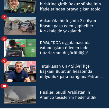
birbirine girdi: Dokuz şüphelinin
ifadelerinden ortaya çıkan tablo
şok etti
7
Ankara'da bir kişinin 2 milyon
lirasını gasp eden şüpheliler
Kırıkkale'de yakalandı
8
DMM, "DOA uygulamasında
vatandaşlara ödenen iade
tutarlarının düşürüldüğü"
iddiasını yalanladı
9
Tutuklanan CHP Silivri İlçe
Başkanı Bulut'un hesabında
milyonluk para trafiğine: Patron
talimat verdi, ben gönderdim
10
Husiler: Suudi Arabistan'ın
Aramco tesislerini hedef aldık