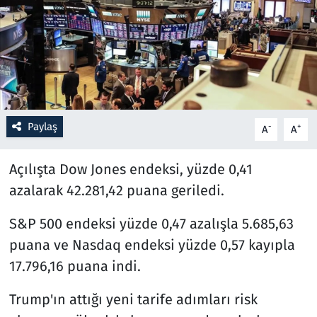
Resmi İlanlar
Rüya Tabirleri
Sağlık
Paylaş
-
+
A
A
Savunma Sanayi
Açılışta Dow Jones endeksi, yüzde 0,41
Seçim 2023
azalarak 42.281,42 puana geriledi.
Spor
S&P 500 endeksi yüzde 0,47 azalışla 5.685,63
puana ve Nasdaq endeksi yüzde 0,57 kayıpla
Teknoloji ve Bilim
17.796,16 puana indi.
Televizyon
Trump'ın attığı yeni tarife adımları risk