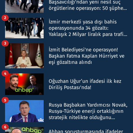
Başsavcılığı'ndan yeni nesil suç
örgütlerine operasyon: 50 şüpheli
hakkında gözaltı kararı
2
İzmir merkezli yasa dışı bahis
operasyonunda 34 gözaltı:
Yaklaşık 2 Milyar liralık para trafiği
tespit edildi
3
İzmit Belediyesi'ne operasyon!
Başkan Fatma Kaplan Hürriyet ve
eşi gözaltına alındı
4
Oğuzhan Uğur’un ifadesi ilk kez
Diriliş Postası'nda!
5
Rusya Başbakan Yardımcısı Novak,
Rusya-Türkiye enerji ortaklığının
stratejik nitelikte olduğunu
belirtti
6
Ahbap soruşturmasında ifadeler