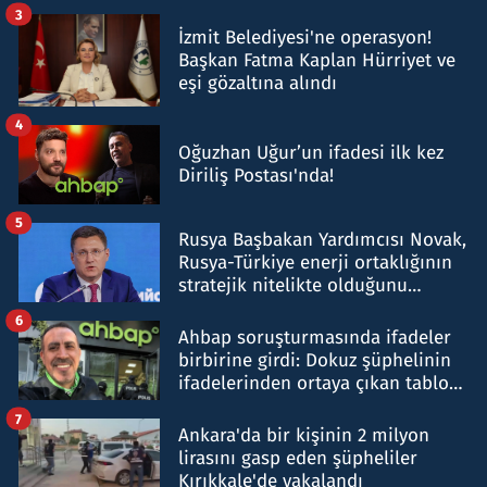
tespit edildi
3
İzmit Belediyesi'ne operasyon!
Başkan Fatma Kaplan Hürriyet ve
eşi gözaltına alındı
4
Oğuzhan Uğur’un ifadesi ilk kez
Diriliş Postası'nda!
5
Rusya Başbakan Yardımcısı Novak,
Rusya-Türkiye enerji ortaklığının
stratejik nitelikte olduğunu
belirtti
6
Ahbap soruşturmasında ifadeler
birbirine girdi: Dokuz şüphelinin
ifadelerinden ortaya çıkan tablo
şok etti
7
Ankara'da bir kişinin 2 milyon
lirasını gasp eden şüpheliler
Kırıkkale'de yakalandı