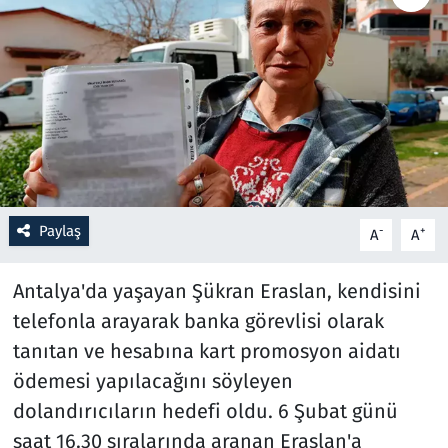
Resmi İlanlar
Rüya Tabirleri
Sağlık
Savunma Sanayi
Paylaş
-
+
A
A
Seçim 2023
Antalya'da yaşayan Şükran Eraslan, kendisini
Spor
telefonla arayarak banka görevlisi olarak
tanıtan ve hesabına kart promosyon aidatı
Teknoloji ve Bilim
ödemesi yapılacağını söyleyen
Televizyon
dolandırıcıların hedefi oldu. 6 Şubat günü
saat 16.30 sıralarında aranan Eraslan'a