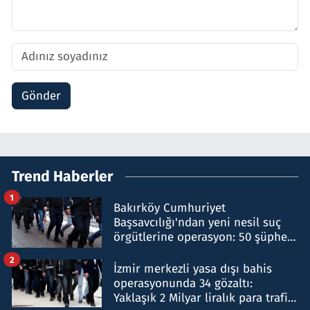
Gönder
Trend Haberler
1
Bakırköy Cumhuriyet
Başsavcılığı'ndan yeni nesil suç
örgütlerine operasyon: 50 şüpheli
hakkında gözaltı kararı
2
İzmir merkezli yasa dışı bahis
operasyonunda 34 gözaltı:
Yaklaşık 2 Milyar liralık para trafiği