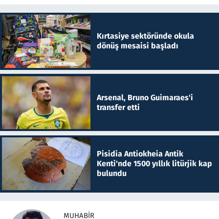
Kırtasiye sektöründe okula
dönüş mesaisi başladı
Arsenal, Bruno Guimaraes'i
transfer etti
Pisidia Antiokheia Antik
Kenti'nde 1500 yıllık litürjik kap
bulundu
MUHABIR