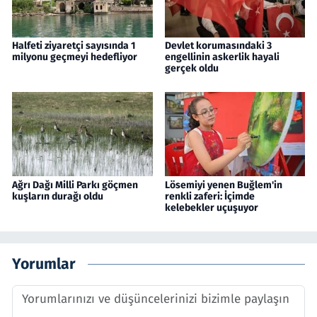
Halfeti ziyaretçi sayısında 1
Devlet korumasındaki 3
milyonu geçmeyi hedefliyor
engellinin askerlik hayali
gerçek oldu
Ağrı Dağı Milli Parkı göçmen
Lösemiyi yenen Buğlem'in
kuşların durağı oldu
renkli zaferi: İçimde
kelebekler uçuşuyor
Yorumlar