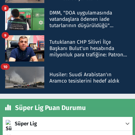
8
DMM, "DOA uygulamasında
vatandaşlara ödenen iade
tutarlarının düşürüldüğü"
iddiasını yalanladı
9
Tutuklanan CHP Silivri İlçe
Başkanı Bulut'un hesabında
milyonluk para trafiğine: Patron
talimat verdi, ben gönderdim
10
Husiler: Suudi Arabistan'ın
Aramco tesislerini hedef aldık
Süper Lig Puan Durumu
Süper Lig