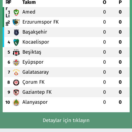
#
Takım
O
P
Amed
0
0
1
Erzurumspor FK
0
0
2
Başakşehir
0
0
3
Kocaelispor
0
0
4
Beşiktaş
0
0
5
Eyüpspor
0
0
6
Galatasaray
0
0
7
Çorum FK
0
0
8
Gaziantep FK
0
0
9
Alanyaspor
0
0
10
Detaylar için tıklayın