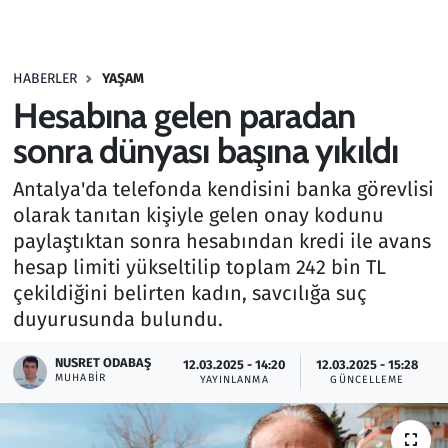
Gündem
HABERLER
YAŞAM
Haber
Hesabına gelen paradan
Kültür Sanat
sonra dünyası başına yıkıldı
Antalya'da telefonda kendisini banka görevlisi
Kurumsal Haberler
olarak tanıtan kişiyle gelen onay kodunu
paylaştıktan sonra hesabından kredi ile avans
Lezzet Durağı
hesap limiti yükseltilip toplam 242 bin TL
Memur ve Kamu
çekildiğini belirten kadın, savcılığa suç
duyurusunda bulundu.
Otomobil
NUSRET ODABAŞ
12.03.2025 - 14:20
12.03.2025 - 15:28
MUHABIR
YAYINLANMA
GÜNCELLEME
Oyun
Ramazan