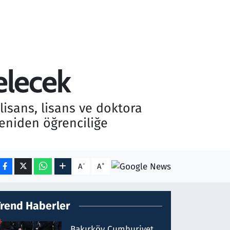
elecek
 lisans, lisans ve doktora
yeniden öğrenciliğe
-
+
A
A
Trend Haberler
Bakırköy Cumhuriyet