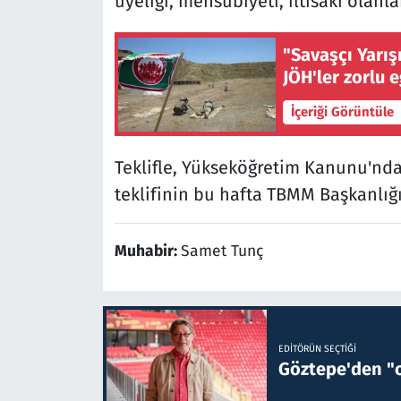
üyeliği, mensubiyeti, iltisakı olan
"Savaşçı Yarış
JÖH'ler zorlu 
İçeriği Görüntüle
Teklifle, Yükseköğretim Kanunu'nd
teklifinin bu hafta TBMM Başkanlığ
Muhabir:
Samet Tunç
EDITÖRÜN SEÇTIĞI
Göztepe'den "o