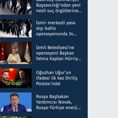
Başsavcılığı'ndan yeni
nesil suç örgütlerine
operasyon: 50 şüpheli
hakkında gözaltı kararı
İzmir merkezli yasa
dışı bahis
operasyonunda 34
gözaltı: Yaklaşık 2
Milyar liralık para
İzmit Belediyesi'ne
trafiği tespit edildi
operasyon! Başkan
Fatma Kaplan Hürriyet
ve eşi gözaltına alındı
Oğuzhan Uğur’un
ifadesi ilk kez Diriliş
Postası'nda!
Rusya Başbakan
Yardımcısı Novak,
Rusya-Türkiye enerji
ortaklığının stratejik