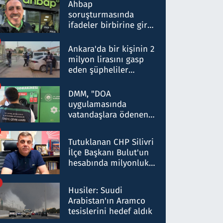
nitelikte olduğunu
Ahbap
belirtti
soruşturmasında
ifadeler birbirine girdi:
Dokuz şüphelinin
ifadelerinden ortaya
Ankara'da bir kişinin 2
çıkan tablo şok etti
milyon lirasını gasp
eden şüpheliler
Kırıkkale'de yakalandı
DMM, "DOA
uygulamasında
vatandaşlara ödenen
iade tutarlarının
düşürüldüğü" iddiasını
Tutuklanan CHP Silivri
yalanladı
İlçe Başkanı Bulut'un
hesabında milyonluk
para trafiğine: Patron
talimat verdi, ben
Husiler: Suudi
gönderdim
Arabistan'ın Aramco
tesislerini hedef aldık