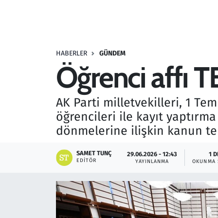
Resmi İlanlar
Rüya Tabirleri
HABERLER
GÜNDEM
Öğrenci affı
Sağlık
Savunma Sanayi
AK Parti milletvekilleri, 1 Te
öğrencileri ile kayıt yaptırm
Seçim 2023
dönmelerine ilişkin kanun te
Spor
SAMET TUNÇ
29.06.2026 - 12:43
1 D
EDITÖR
YAYINLANMA
OKUNMA 
Teknoloji ve Bilim
Televizyon