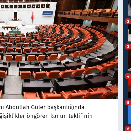
2
3
4
5
anı Abdullah Güler başkanlığında
şiklikler öngören kanun teklifinin
6