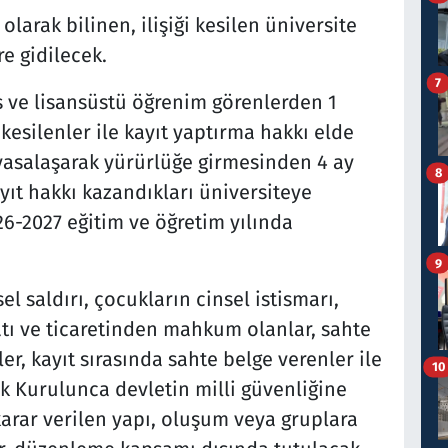
olarak bilinen, ilişiği kesilen üniversite
e gidilecek.
7
s ve lisansüstü öğrenim görenlerden 1
kesilenler ile kayıt yaptırma hakkı elde
 yasalaşarak yürürlüğe girmesinden 4 ay
8
ayıt hakkı kazandıkları üniversiteye
6-2027 eğitim ve öğretim yılında
9
el saldırı, çocukların cinsel istismarı,
tı ve ticaretinden mahkum olanlar, sahte
ler, kayıt sırasında sahte belge verenler ile
10
ik Kurulunca devletin milli güvenliğine
karar verilen yapı, oluşum veya gruplara