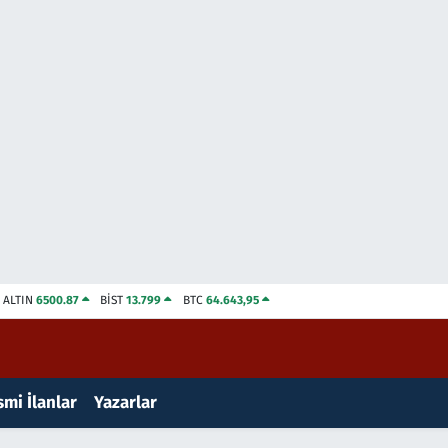
ALTIN
6500.87
BİST
13.799
BTC
64.643,95
mi İlanlar
Yazarlar