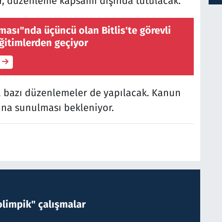
lar, düzenleme kapsamı dışında tutulacak.
ması"nda üçüncü olan Bitlis'te görevli
eğitimlerden geçiyor
a bazı düzenlemeler de yapılacak. Kanun
ına sunulması bekleniyor.
limpik" çalışmalar