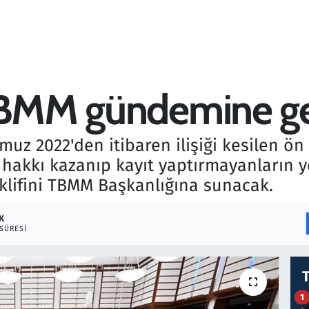
 TBMM gündemine g
mmuz 2022'den itibaren ilişiği kesilen ön
a hakkı kazanıp kayıt yaptırmayanların 
klifini TBMM Başkanlığına sunacak.
K
SÜRESI
1