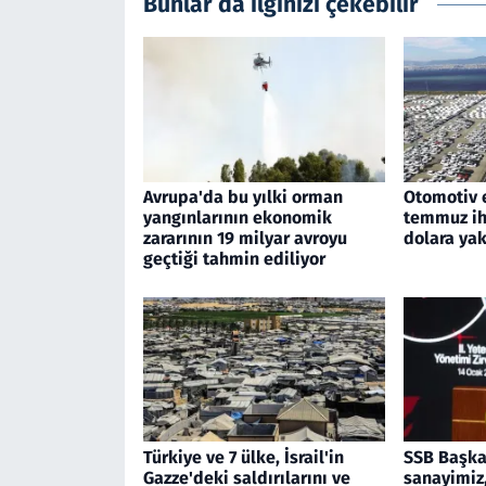
Bunlar da ilginizi çekebilir
Avrupa'da bu yılki orman
Otomotiv 
yangınlarının ekonomik
temmuz ihr
zararının 19 milyar avroyu
dolara yak
geçtiği tahmin ediliyor
Türkiye ve 7 ülke, İsrail'in
SSB Başka
Gazze'deki saldırılarını ve
sanayimiz,