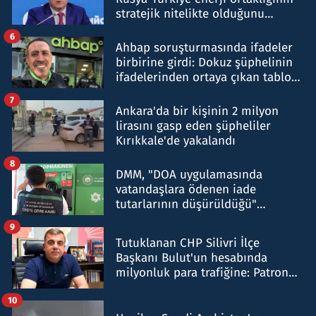
stratejik nitelikte olduğunu
belirtti
6
Ahbap soruşturmasında ifadeler
birbirine girdi: Dokuz şüphelinin
ifadelerinden ortaya çıkan tablo
şok etti
7
Ankara'da bir kişinin 2 milyon
lirasını gasp eden şüpheliler
Kırıkkale'de yakalandı
8
DMM, "DOA uygulamasında
vatandaşlara ödenen iade
tutarlarının düşürüldüğü"
iddiasını yalanladı
9
Tutuklanan CHP Silivri İlçe
Başkanı Bulut'un hesabında
milyonluk para trafiğine: Patron
talimat verdi, ben gönderdim
10