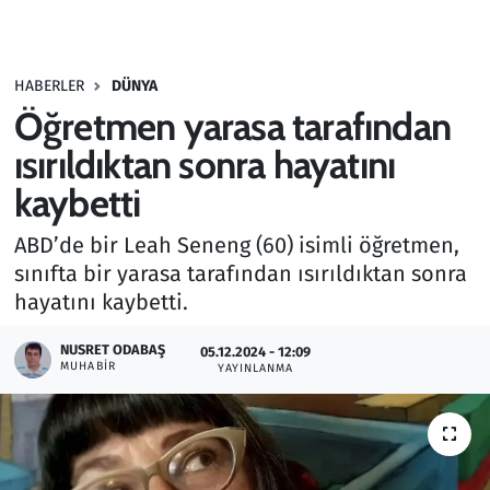
Gündem
HABERLER
DÜNYA
Haber
Öğretmen yarasa tarafından
Kültür Sanat
ısırıldıktan sonra hayatını
kaybetti
Kurumsal Haberler
ABD’de bir Leah Seneng (60) isimli öğretmen,
Lezzet Durağı
sınıfta bir yarasa tarafından ısırıldıktan sonra
hayatını kaybetti.
Memur ve Kamu
NUSRET ODABAŞ
05.12.2024 - 12:09
MUHABIR
YAYINLANMA
Otomobil
Oyun
Ramazan