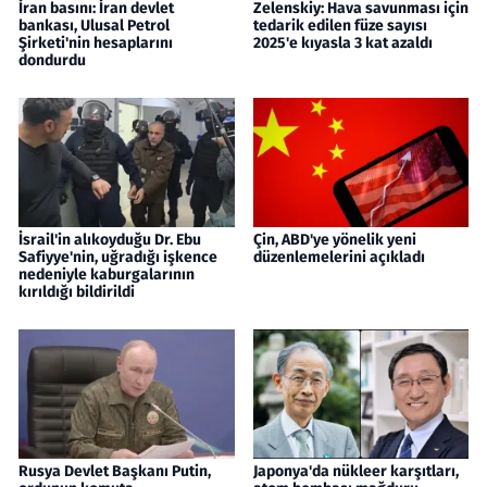
İran basını: İran devlet
Zelenskiy: Hava savunması için
bankası, Ulusal Petrol
tedarik edilen füze sayısı
Şirketi'nin hesaplarını
2025'e kıyasla 3 kat azaldı
dondurdu
İsrail'in alıkoyduğu Dr. Ebu
Çin, ABD'ye yönelik yeni
Safiyye'nin, uğradığı işkence
düzenlemelerini açıkladı
nedeniyle kaburgalarının
kırıldığı bildirildi
Rusya Devlet Başkanı Putin,
Japonya'da nükleer karşıtları,