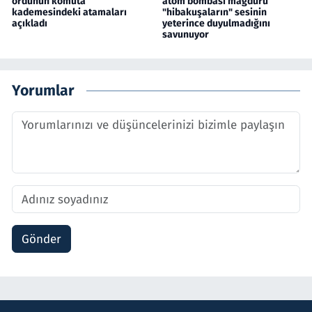
ordunun komuta
atom bombası mağduru
kademesindeki atamaları
"hibakuşaların" sesinin
açıkladı
yeterince duyulmadığını
savunuyor
Yorumlar
Gönder