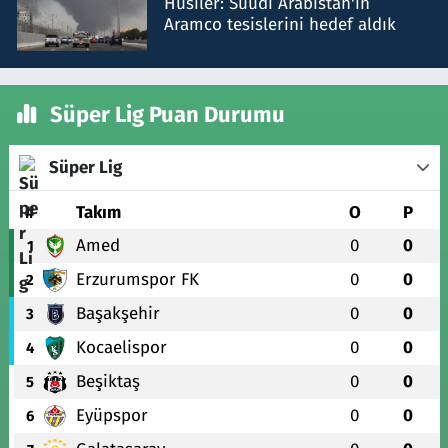
Husiler: Suudi Arabistan'ın
Aramco tesislerini hedef aldık
Süper Lig Puan Durumu
Süper Lig
#
Takım
O
P
Amed
0
0
1
Erzurumspor FK
0
0
2
Başakşehir
0
0
3
Kocaelispor
0
0
4
Beşiktaş
0
0
5
Eyüpspor
0
0
6