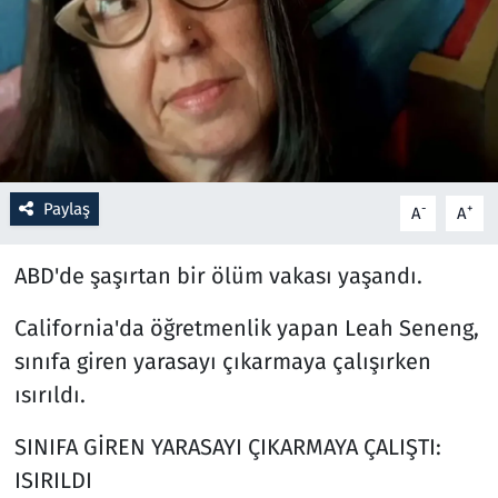
Resmi İlanlar
Rüya Tabirleri
Sağlık
Paylaş
-
+
A
A
Savunma Sanayi
ABD'de şaşırtan bir ölüm vakası yaşandı.
Seçim 2023
California'da öğretmenlik yapan Leah Seneng,
Spor
sınıfa giren yarasayı çıkarmaya çalışırken
Teknoloji ve Bilim
ısırıldı.
SINIFA GİREN YARASAYI ÇIKARMAYA ÇALIŞTI:
Televizyon
ISIRILDI