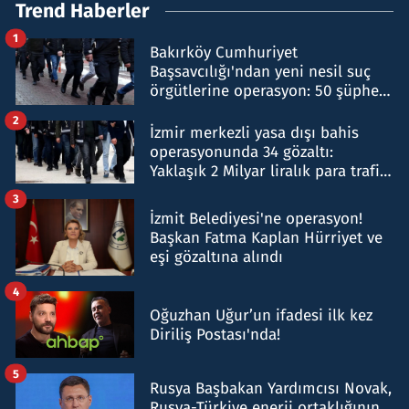
Trend Haberler
1
Bakırköy Cumhuriyet
Başsavcılığı'ndan yeni nesil suç
örgütlerine operasyon: 50 şüpheli
hakkında gözaltı kararı
2
İzmir merkezli yasa dışı bahis
operasyonunda 34 gözaltı:
Yaklaşık 2 Milyar liralık para trafiği
tespit edildi
3
İzmit Belediyesi'ne operasyon!
Başkan Fatma Kaplan Hürriyet ve
eşi gözaltına alındı
4
Oğuzhan Uğur’un ifadesi ilk kez
Diriliş Postası'nda!
5
Rusya Başbakan Yardımcısı Novak,
Rusya-Türkiye enerji ortaklığının