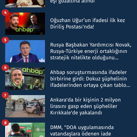
eşi gözaltına alındı
4
Oğuzhan Uğur’un ifadesi ilk kez
Diriliş Postası'nda!
5
Rusya Başbakan Yardımcısı Novak,
Rusya-Türkiye enerji ortaklığının
stratejik nitelikte olduğunu
belirtti
6
Ahbap soruşturmasında ifadeler
birbirine girdi: Dokuz şüphelinin
ifadelerinden ortaya çıkan tablo
şok etti
7
Ankara'da bir kişinin 2 milyon
lirasını gasp eden şüpheliler
Kırıkkale'de yakalandı
8
DMM, "DOA uygulamasında
vatandaşlara ödenen iade