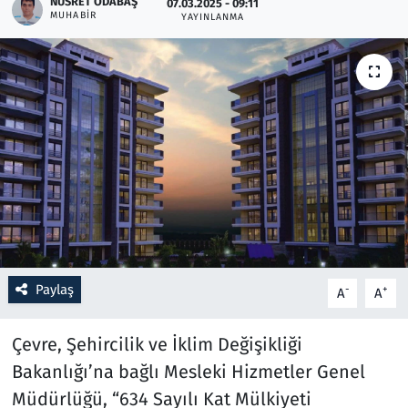
NUSRET ODABAŞ
07.03.2025 - 09:11
MUHABIR
YAYINLANMA
Resmi İlanlar
Rüya Tabirleri
Sağlık
Savunma Sanayi
Seçim 2023
Spor
Paylaş
-
+
A
A
Teknoloji ve Bilim
Çevre, Şehircilik ve İklim Değişikliği
Televizyon
Bakanlığı’na bağlı Mesleki Hizmetler Genel
Müdürlüğü, “634 Sayılı Kat Mülkiyeti