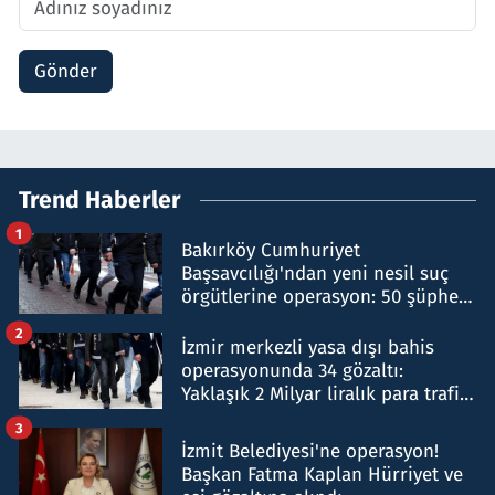
Gönder
Trend Haberler
1
Bakırköy Cumhuriyet
Başsavcılığı'ndan yeni nesil suç
örgütlerine operasyon: 50 şüpheli
hakkında gözaltı kararı
2
İzmir merkezli yasa dışı bahis
operasyonunda 34 gözaltı:
Yaklaşık 2 Milyar liralık para trafiği
tespit edildi
3
İzmit Belediyesi'ne operasyon!
Başkan Fatma Kaplan Hürriyet ve