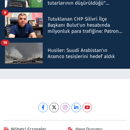
tutarlarının düşürüldüğü"
iddiasını yalanladı
9
Tutuklanan CHP Silivri İlçe
Başkanı Bulut'un hesabında
milyonluk para trafiğine: Patron
talimat verdi, ben gönderdim
10
Husiler: Suudi Arabistan'ın
Aramco tesislerini hedef aldık
Nöbetçi Eczaneler
Hava Durumu