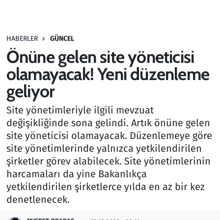
Gündem
HABERLER
GÜNCEL
Haber
Önüne gelen site yöneticisi
Kültür Sanat
olamayacak! Yeni düzenleme
geliyor
Kurumsal Haberler
Site yönetimleriyle ilgili mevzuat
Lezzet Durağı
değişikliğinde sona gelindi. Artık önüne gelen
site yöneticisi olamayacak. Düzenlemeye göre
Memur ve Kamu
site yönetimlerinde yalnızca yetkilendirilen
şirketler görev alabilecek. Site yönetimlerinin
Otomobil
harcamaları da yine Bakanlıkça
yetkilendirilen şirketlerce yılda en az bir kez
Oyun
denetlenecek.
Ramazan