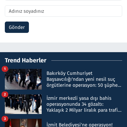
Gönder
Trend Haberler
1
Bakırköy Cumhuriyet
Başsavcılığı'ndan yeni nesil suç
örgütlerine operasyon: 50 şüpheli
hakkında gözaltı kararı
2
İzmir merkezli yasa dışı bahis
operasyonunda 34 gözaltı:
Yaklaşık 2 Milyar liralık para trafiği
tespit edildi
3
İzmit Belediyesi'ne operasyon!