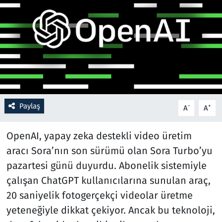
Resmi İlanlar
Rüya Tabirleri
Sağlık
Savunma Sanayi
Paylaş
-
+
A
A
Seçim 2023
OpenAI, yapay zeka destekli video üretim
Spor
aracı Sora’nın son sürümü olan Sora Turbo’yu
pazartesi günü duyurdu. Abonelik sistemiyle
Teknoloji ve Bilim
çalışan ChatGPT kullanıcılarına sunulan araç,
20 saniyelik fotogerçekçi videolar üretme
Televizyon
yeteneğiyle dikkat çekiyor. Ancak bu teknoloji,