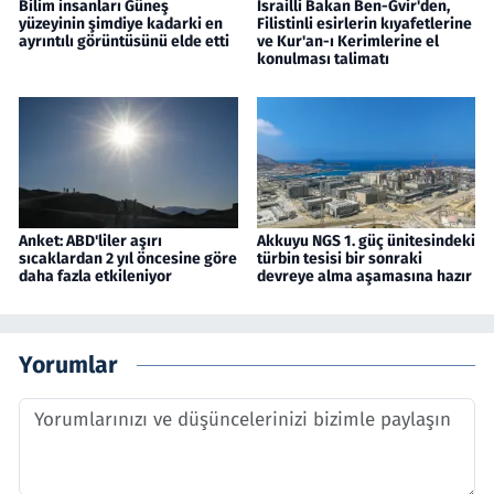
Bilim insanları Güneş
İsrailli Bakan Ben-Gvir'den,
yüzeyinin şimdiye kadarki en
Filistinli esirlerin kıyafetlerine
ayrıntılı görüntüsünü elde etti
ve Kur'an-ı Kerimlerine el
konulması talimatı
Anket: ABD'liler aşırı
Akkuyu NGS 1. güç ünitesindeki
sıcaklardan 2 yıl öncesine göre
türbin tesisi bir sonraki
daha fazla etkileniyor
devreye alma aşamasına hazır
Yorumlar