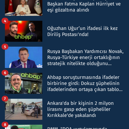
Başkan Fatma Kaplan Hürriyet ve
eşi gözaltına alındı
4
Oğuzhan Uğur’un ifadesi ilk kez
Diriliş Postası'nda!
5
Rusya Başbakan Yardımcısı Novak,
Rusya-Türkiye enerji ortaklığının
stratejik nitelikte olduğunu
belirtti
6
Ahbap soruşturmasında ifadeler
birbirine girdi: Dokuz şüphelinin
ifadelerinden ortaya çıkan tablo
şok etti
7
Ankara'da bir kişinin 2 milyon
lirasını gasp eden şüpheliler
Kırıkkale'de yakalandı
8