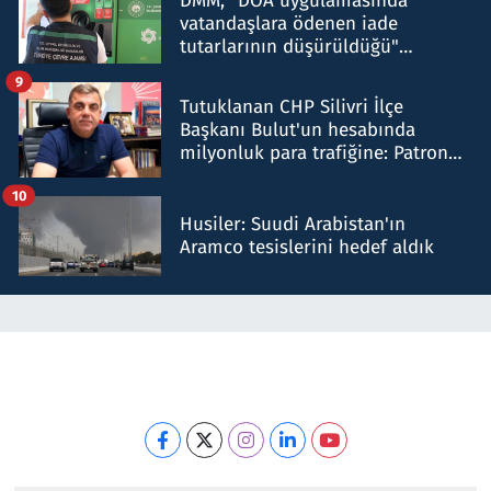
DMM, "DOA uygulamasında
vatandaşlara ödenen iade
tutarlarının düşürüldüğü"
iddiasını yalanladı
9
Tutuklanan CHP Silivri İlçe
Başkanı Bulut'un hesabında
milyonluk para trafiğine: Patron
talimat verdi, ben gönderdim
10
Husiler: Suudi Arabistan'ın
Aramco tesislerini hedef aldık