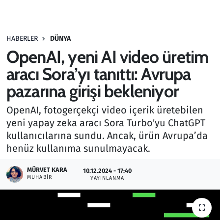
Gündem
HABERLER
DÜNYA
Haber
OpenAI, yeni AI video üretim
Kültür Sanat
aracı Sora’yı tanıttı: Avrupa
pazarına girişi bekleniyor
Kurumsal Haberler
OpenAI, fotogerçekçi video içerik üretebilen
Lezzet Durağı
yeni yapay zeka aracı Sora Turbo'yu ChatGPT
kullanıcılarına sundu. Ancak, ürün Avrupa’da
Memur ve Kamu
henüz kullanıma sunulmayacak.
Otomobil
MÜRVET KARA
10.12.2024 - 17:40
MUHABIR
YAYINLANMA
Oyun
Ramazan