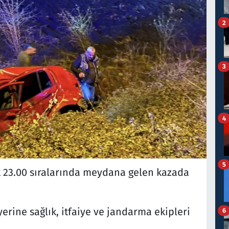
2
3
4
5
 23.00 sıralarında meydana gelen kazada
erine sağlık, itfaiye ve jandarma ekipleri
6