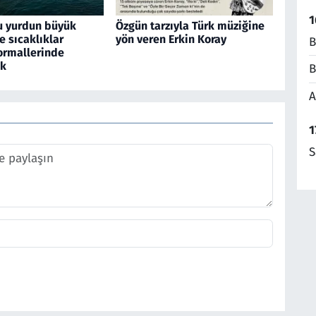
1
u yurdun büyük
Özgün tarzıyla Türk müziğine
 sıcaklıklar
yön veren Erkin Koray
B
rmallerinde
ek
B
A
1
S