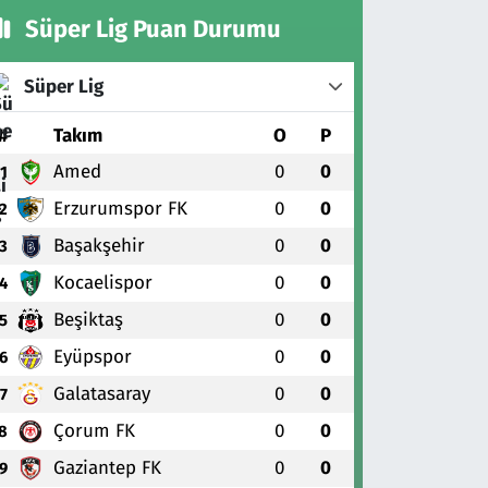
Süper Lig Puan Durumu
Süper Lig
#
Takım
O
P
Amed
0
0
1
Erzurumspor FK
0
0
2
Başakşehir
0
0
3
Kocaelispor
0
0
4
Beşiktaş
0
0
5
Eyüpspor
0
0
6
Galatasaray
0
0
7
Çorum FK
0
0
8
Gaziantep FK
0
0
9