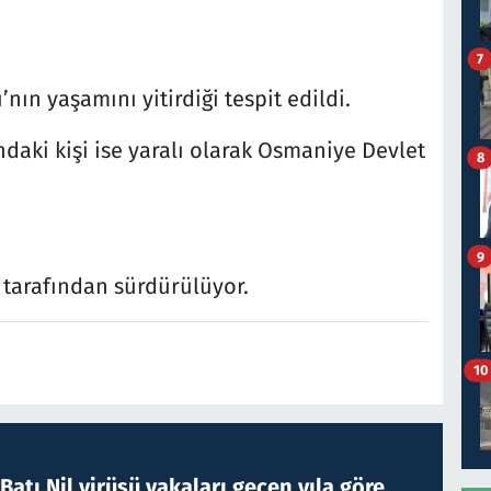
7
ın yaşamını yitirdiği tespit edildi.
daki kişi ise yaralı olarak Osmaniye Devlet
8
9
 tarafından sürdürülüyor.
10
atı Nil virüsü vakaları geçen yıla göre