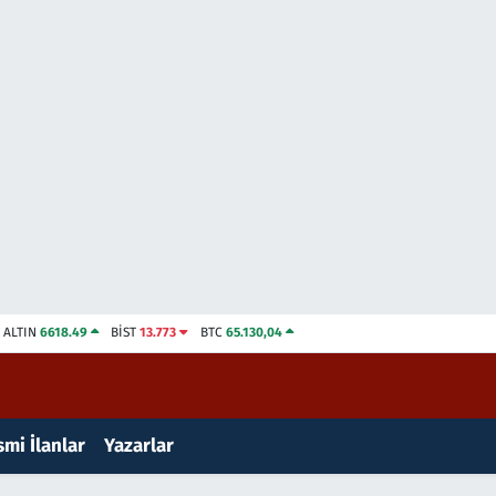
ALTIN
6618.49
BİST
13.773
BTC
65.130,04
mi İlanlar
Yazarlar