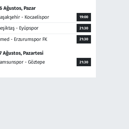
6 Ağustos, Pazar
aşakşehir - Kocaelispor
19:00
eşiktaş - Eyüpspor
21:30
med - Erzurumspor FK
21:30
7 Ağustos, Pazartesi
amsunspor - Göztepe
21:30