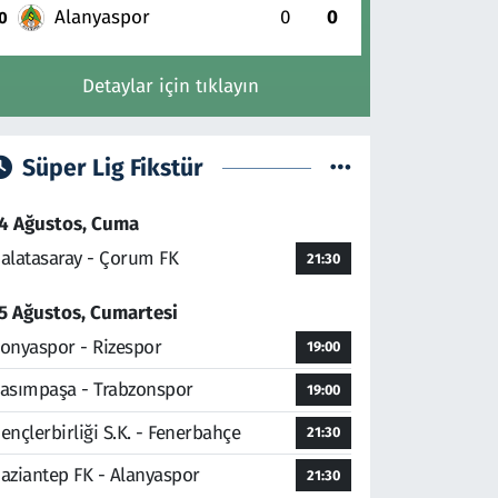
Alanyaspor
0
0
0
Detaylar için tıklayın
Süper Lig Fikstür
4 Ağustos, Cuma
alatasaray - Çorum FK
21:30
5 Ağustos, Cumartesi
onyaspor - Rizespor
19:00
asımpaşa - Trabzonspor
19:00
ençlerbirliği S.K. - Fenerbahçe
21:30
aziantep FK - Alanyaspor
21:30