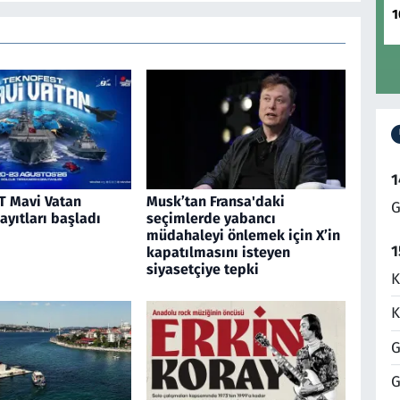
1
1
 Mavi Vatan
Musk’tan Fransa'daki
G
kayıtları başladı
seçimlerde yabancı
müdahaleyi önlemek için X’in
1
kapatılmasını isteyen
siyasetçiye tepki
K
K
G
G