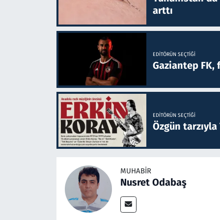
arttı
EDITÖRÜN SEÇTIĞI
Gaziantep FK, 
EDITÖRÜN SEÇTIĞI
Özgün tarzıyla
MUHABIR
Nusret Odabaş