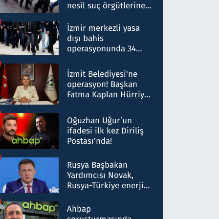
nesil suç örgütlerine
operasyon: 50 şüpheli
hakkında gözaltı kararı
İzmir merkezli yasa
dışı bahis
operasyonunda 34
gözaltı: Yaklaşık 2
Milyar liralık para
İzmit Belediyesi'ne
trafiği tespit edildi
operasyon! Başkan
Fatma Kaplan Hürriyet
ve eşi gözaltına alındı
Oğuzhan Uğur’un
ifadesi ilk kez Diriliş
Postası'nda!
Rusya Başbakan
Yardımcısı Novak,
Rusya-Türkiye enerji
ortaklığının stratejik
nitelikte olduğunu
Ahbap
belirtti