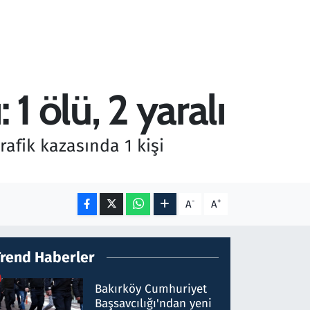
1 ölü, 2 yaralı
afik kazasında 1 kişi
-
+
A
A
Trend Haberler
Bakırköy Cumhuriyet
Başsavcılığı'ndan yeni