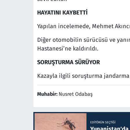
HAYATINI KAYBETTİ
Yapılan incelemede, Mehmet Akıncı’n
Diğer otomobilin sürücüsü ve yanın
Hastanesi’ne kaldırıldı.
SORUŞTURMA SÜRÜYOR
Kazayla ilgili soruşturma jandarma
Muhabir:
Nusret Odabaş
EDITÖRÜN SEÇTIĞI
Yunanistan'da B