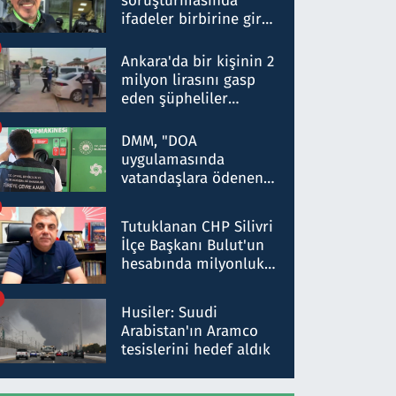
soruşturmasında
ifadeler birbirine girdi:
Dokuz şüphelinin
ifadelerinden ortaya
Ankara'da bir kişinin 2
çıkan tablo şok etti
milyon lirasını gasp
eden şüpheliler
Kırıkkale'de yakalandı
DMM, "DOA
uygulamasında
vatandaşlara ödenen
iade tutarlarının
düşürüldüğü" iddiasını
Tutuklanan CHP Silivri
yalanladı
İlçe Başkanı Bulut'un
hesabında milyonluk
para trafiğine: Patron
talimat verdi, ben
Husiler: Suudi
gönderdim
Arabistan'ın Aramco
tesislerini hedef aldık