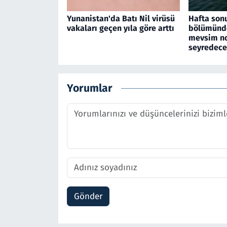
Yunanistan'da Batı Nil virüsü
Hafta son
vakaları geçen yıla göre arttı
bölümünde
mevsim no
seyredec
Yorumlar
Gönder