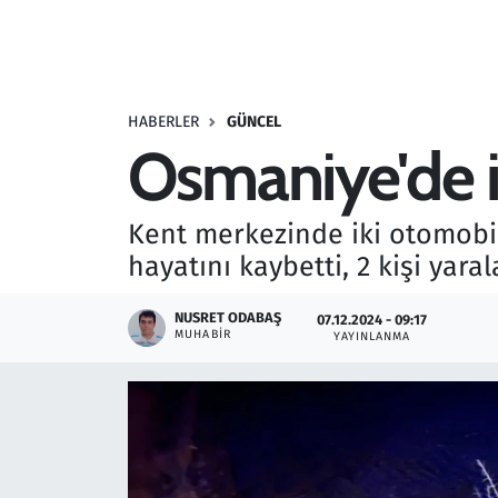
Resmi İlanlar
Rüya Tabirleri
HABERLER
GÜNCEL
Osmaniye'de iki
Sağlık
Savunma Sanayi
Kent merkezinde iki otomobil
hayatını kaybetti, 2 kişi yaral
Seçim 2023
NUSRET ODABAŞ
07.12.2024 - 09:17
Spor
MUHABIR
YAYINLANMA
Teknoloji ve Bilim
Televizyon