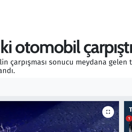
 otomobil çarpıştı: 
in çarpışması sonucu meydana gelen tr
andı.
1