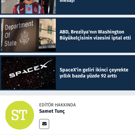
mesajı
ABD, Brezilya'nın Washington
Büyükelçisinin vizesini iptal etti
SpaceX'in geliri ikinci çeyrekte
yıllık bazda yüzde 92 arttı
EDITÖR HAKKINDA
Samet Tunç