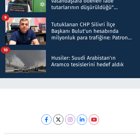
vatandaşlara ödenen iade
tutarlarının düşürüldüğü"
iddiasını yalanladı
9
Tutuklanan CHP Silivri İlçe
Başkanı Bulut'un hesabında
milyonluk para trafiğine: Patron
talimat verdi, ben gönderdim
10
Husiler: Suudi Arabistan'ın
Aramco tesislerini hedef aldık