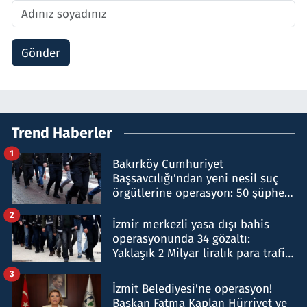
Gönder
Trend Haberler
1
Bakırköy Cumhuriyet
Başsavcılığı'ndan yeni nesil suç
örgütlerine operasyon: 50 şüpheli
hakkında gözaltı kararı
2
İzmir merkezli yasa dışı bahis
operasyonunda 34 gözaltı:
Yaklaşık 2 Milyar liralık para trafiği
tespit edildi
3
İzmit Belediyesi'ne operasyon!
Başkan Fatma Kaplan Hürriyet ve