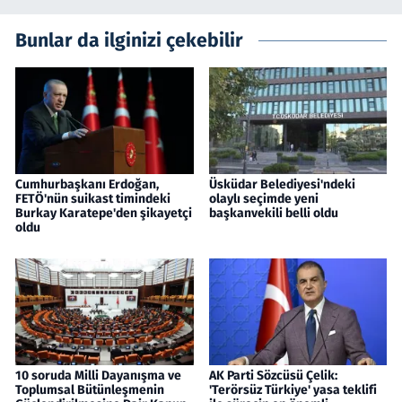
Bunlar da ilginizi çekebilir
Cumhurbaşkanı Erdoğan,
Üsküdar Belediyesi'ndeki
FETÖ'nün suikast timindeki
olaylı seçimde yeni
Burkay Karatepe'den şikayetçi
başkanvekili belli oldu
oldu
10 soruda Milli Dayanışma ve
AK Parti Sözcüsü Çelik:
Toplumsal Bütünleşmenin
'Terörsüz Türkiye' yasa teklifi