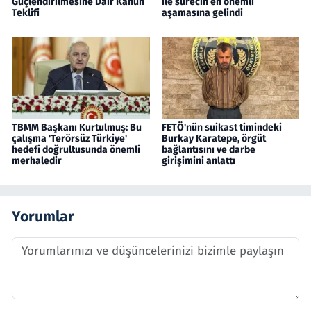
Güçlendirilmesine Dair Kanun
ile sürecin en önemli
Teklifi
aşamasına gelindi
TBMM Başkanı Kurtulmuş: Bu
FETÖ'nün suikast timindeki
çalışma 'Terörsüz Türkiye'
Burkay Karatepe, örgüt
hedefi doğrultusunda önemli
bağlantısını ve darbe
merhaledir
girişimini anlattı
Yorumlar