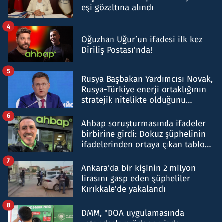
eşi gözaltına alındı
4
Oğuzhan Uğur’un ifadesi ilk kez
Diriliş Postası'nda!
5
Rusya Başbakan Yardımcısı Novak,
Rusya-Türkiye enerji ortaklığının
stratejik nitelikte olduğunu
belirtti
6
Ahbap soruşturmasında ifadeler
birbirine girdi: Dokuz şüphelinin
ifadelerinden ortaya çıkan tablo
şok etti
7
Ankara'da bir kişinin 2 milyon
lirasını gasp eden şüpheliler
Kırıkkale'de yakalandı
8
DMM, "DOA uygulamasında