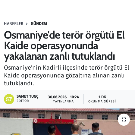
Gündem
HABERLER
GÜNDEM
Haber
Osmaniye'de terör örgütü El
Kültür Sanat
Kaide operasyonunda
yakalanan zanlı tutuklandı
Kurumsal Haberler
Osmaniye'nin Kadirli ilçesinde terör örgütü El
Lezzet Durağı
Kaide operasyonunda gözaltına alınan zanlı
tutuklandı.
Memur ve Kamu
SAMET TUNÇ
30.06.2026 - 10:24
1 DK
EDITÖR
YAYINLANMA
OKUNMA SÜRESI
Otomobil
Oyun
Ramazan