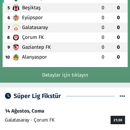
Beşiktaş
0
0
5
Eyüpspor
0
0
6
Galatasaray
0
0
7
Çorum FK
0
0
8
Gaziantep FK
0
0
9
Alanyaspor
0
0
10
Detaylar için tıklayın
Süper Lig Fikstür
14 Ağustos, Cuma
Galatasaray - Çorum FK
21:30