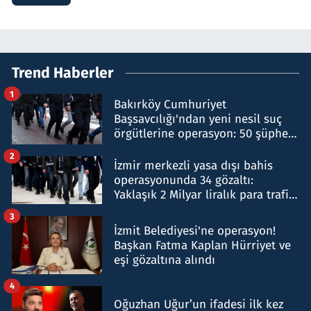
Trend Haberler
1
Bakırköy Cumhuriyet
Başsavcılığı'ndan yeni nesil suç
örgütlerine operasyon: 50 şüpheli
hakkında gözaltı kararı
2
İzmir merkezli yasa dışı bahis
operasyonunda 34 gözaltı:
Yaklaşık 2 Milyar liralık para trafiği
tespit edildi
3
İzmit Belediyesi'ne operasyon!
Başkan Fatma Kaplan Hürriyet ve
eşi gözaltına alındı
4
Oğuzhan Uğur’un ifadesi ilk kez