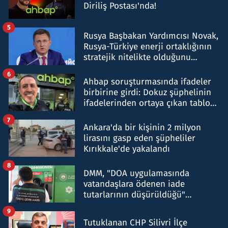
Diriliş Postası'nda!
5
Rusya Başbakan Yardımcısı Novak,
Rusya-Türkiye enerji ortaklığının
stratejik nitelikte olduğunu
belirtti
6
Ahbap soruşturmasında ifadeler
birbirine girdi: Dokuz şüphelinin
ifadelerinden ortaya çıkan tablo
şok etti
7
Ankara'da bir kişinin 2 milyon
lirasını gasp eden şüpheliler
Kırıkkale'de yakalandı
8
DMM, "DOA uygulamasında
vatandaşlara ödenen iade
tutarlarının düşürüldüğü"
iddiasını yalanladı
9
Tutuklanan CHP Silivri İlçe