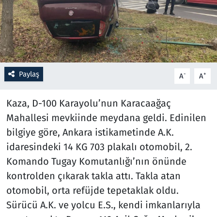
Resmi İlanlar
Rüya Tabirleri
Sağlık
Paylaş
-
+
A
A
Savunma Sanayi
Kaza, D-100 Karayolu’nun Karacaağaç
Mahallesi mevkiinde meydana geldi. Edinilen
Seçim 2023
bilgiye göre, Ankara istikametinde A.K.
idaresindeki 14 KG 703 plakalı otomobil, 2.
Spor
Komando Tugay Komutanlığı’nın önünde
Teknoloji ve Bilim
kontrolden çıkarak takla attı. Takla atan
otomobil, orta refüjde tepetaklak oldu.
Televizyon
Sürücü A.K. ve yolcu E.S., kendi imkanlarıyla