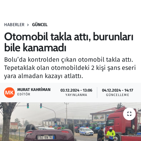
Gündem
HABERLER
GÜNCEL
Haber
Otomobil takla attı, burunları
Kültür Sanat
bile kanamadı
Bolu’da kontrolden çıkan otomobil takla attı.
Kurumsal Haberler
Tepetaklak olan otomobildeki 2 kişi şans eseri
yara almadan kazayı atlattı.
Lezzet Durağı
MURAT KAHRIMAN
03.12.2024 - 13:06
04.12.2024 - 14:17
Memur ve Kamu
EDITÖR
YAYINLANMA
GÜNCELLEME
Otomobil
Oyun
Ramazan