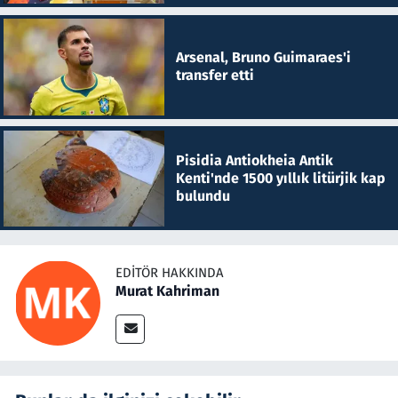
Arsenal, Bruno Guimaraes'i
transfer etti
Pisidia Antiokheia Antik
Kenti'nde 1500 yıllık litürjik kap
bulundu
EDITÖR HAKKINDA
Murat Kahriman