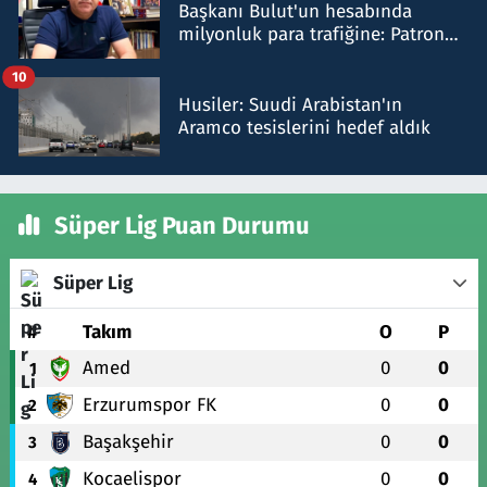
Başkanı Bulut'un hesabında
milyonluk para trafiğine: Patron
talimat verdi, ben gönderdim
10
Husiler: Suudi Arabistan'ın
Aramco tesislerini hedef aldık
Süper Lig Puan Durumu
Süper Lig
#
Takım
O
P
Amed
0
0
1
Erzurumspor FK
0
0
2
Başakşehir
0
0
3
Kocaelispor
0
0
4