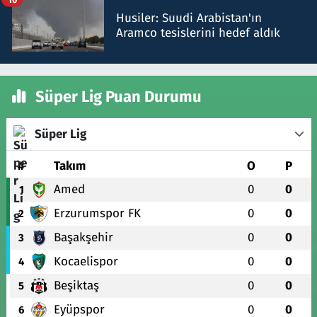
Husiler: Suudi Arabistan'ın
Aramco tesislerini hedef aldık
Süper Lig Puan Durumu
Süper Lig
#
Takım
O
P
Amed
0
0
1
Erzurumspor FK
0
0
2
Başakşehir
0
0
3
Kocaelispor
0
0
4
Beşiktaş
0
0
5
Eyüpspor
0
0
6