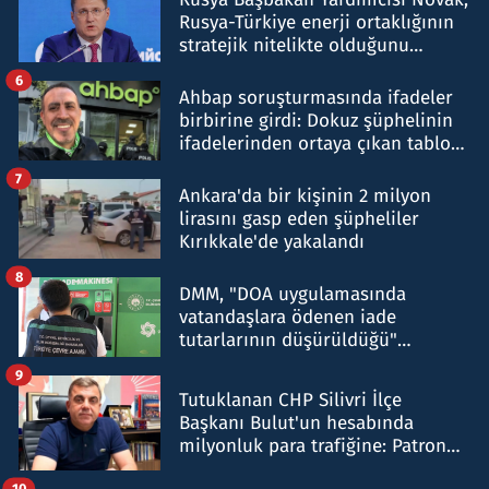
Rusya-Türkiye enerji ortaklığının
stratejik nitelikte olduğunu
belirtti
6
Ahbap soruşturmasında ifadeler
birbirine girdi: Dokuz şüphelinin
ifadelerinden ortaya çıkan tablo
şok etti
7
Ankara'da bir kişinin 2 milyon
lirasını gasp eden şüpheliler
Kırıkkale'de yakalandı
8
DMM, "DOA uygulamasında
vatandaşlara ödenen iade
tutarlarının düşürüldüğü"
iddiasını yalanladı
9
Tutuklanan CHP Silivri İlçe
Başkanı Bulut'un hesabında
milyonluk para trafiğine: Patron
talimat verdi, ben gönderdim
10