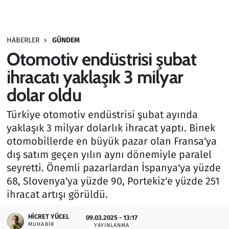
Gündem
HABERLER
GÜNDEM
Haber
Otomotiv endüstrisi şubat
Kültür Sanat
ihracatı yaklaşık 3 milyar
dolar oldu
Kurumsal Haberler
Türkiye otomotiv endüstrisi şubat ayında
Lezzet Durağı
yaklaşık 3 milyar dolarlık ihracat yaptı. Binek
otomobillerde en büyük pazar olan Fransa'ya
Memur ve Kamu
dış satım geçen yılın aynı dönemiyle paralel
seyretti. Önemli pazarlardan İspanya'ya yüzde
Otomobil
68, Slovenya'ya yüzde 90, Portekiz'e yüzde 251
ihracat artışı görüldü.
Oyun
HICRET YÜCEL
09.03.2025 - 13:17
MUHABIR
Ramazan
YAYINLANMA