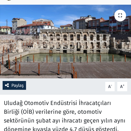
Resmi İlanlar
Rüya Tabirleri
Sağlık
Savunma Sanayi
Seçim 2023
Paylaş
-
+
A
A
Spor
Uludağ Otomotiv Endüstrisi İhracatçıları
Teknoloji ve Bilim
Birliği (OİB) verilerine göre, otomotiv
Televizyon
sektörünün şubat ayı ihracatı geçen yılın aynı
dönemine kıyasla yüzde 4,7 düşüş gösterdi.