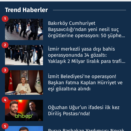
Trend Haberler
1
Bakırköy Cumhuriyet
Başsavcılığı'ndan yeni nesil suç
örgütlerine operasyon: 50 şüpheli
hakkında gözaltı kararı
2
İzmir merkezli yasa dışı bahis
operasyonunda 34 gözaltı:
Yaklaşık 2 Milyar liralık para trafiği
tespit edildi
3
İzmit Belediyesi'ne operasyon!
Başkan Fatma Kaplan Hürriyet ve
eşi gözaltına alındı
4
Oğuzhan Uğur’un ifadesi ilk kez
Diriliş Postası'nda!
5
Rusya Başbakan Yardımcısı Novak,