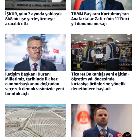
İŞKUR, yılın 7 ayında yaklaşık
TBMM Başkanı Kurtulmuş'tan
848 bin işe yerleştirmeye
Anafartalar Zaferi'nin 111'inci
aracılık etti
yıl dönümü mesajı
İletişim Başkanı Duran:
Ticaret Bakanlığı yeni eğitim-
Milletimiz, tarihinde ilk kez
öğretim yılı öncesinde
cumhurbaşkanını doğrudan
kırtasiye ürünlerine yönelik
seçerek demokrasimizde yeni
denetimlere başladı
bir ufuk açtı