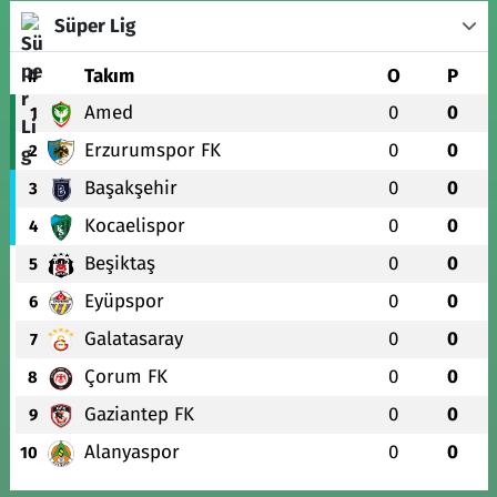
Süper Lig
#
Takım
O
P
Amed
0
0
1
Erzurumspor FK
0
0
2
Başakşehir
0
0
3
Kocaelispor
0
0
4
Beşiktaş
0
0
5
Eyüpspor
0
0
6
Galatasaray
0
0
7
Çorum FK
0
0
8
Gaziantep FK
0
0
9
Alanyaspor
0
0
10