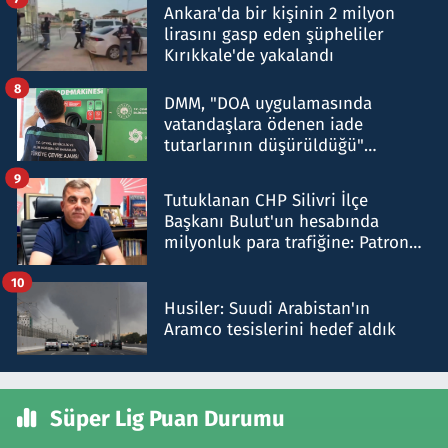
Ankara'da bir kişinin 2 milyon
lirasını gasp eden şüpheliler
Kırıkkale'de yakalandı
8
DMM, "DOA uygulamasında
vatandaşlara ödenen iade
tutarlarının düşürüldüğü"
iddiasını yalanladı
9
Tutuklanan CHP Silivri İlçe
Başkanı Bulut'un hesabında
milyonluk para trafiğine: Patron
talimat verdi, ben gönderdim
10
Husiler: Suudi Arabistan'ın
Aramco tesislerini hedef aldık
Süper Lig Puan Durumu