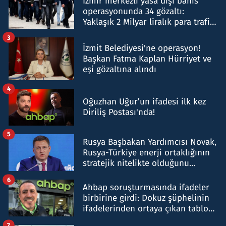
İzmir merkezli yasa dışı bahis
operasyonunda 34 gözaltı:
Yaklaşık 2 Milyar liralık para trafiği
tespit edildi
3
İzmit Belediyesi'ne operasyon!
Başkan Fatma Kaplan Hürriyet ve
eşi gözaltına alındı
4
Oğuzhan Uğur’un ifadesi ilk kez
Diriliş Postası'nda!
5
Rusya Başbakan Yardımcısı Novak,
Rusya-Türkiye enerji ortaklığının
stratejik nitelikte olduğunu
belirtti
6
Ahbap soruşturmasında ifadeler
birbirine girdi: Dokuz şüphelinin
ifadelerinden ortaya çıkan tablo
şok etti
7