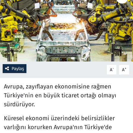
Resmi İlanlar
Rüya Tabirleri
Sağlık
Savunma Sanayi
Paylaş
-
+
A
A
Seçim 2023
Avrupa, zayıflayan ekonomisine rağmen
Spor
Türkiye'nin en büyük ticaret ortağı olmayı
sürdürüyor.
Teknoloji ve Bilim
Küresel ekonomi üzerindeki belirsizlikler
Televizyon
varlığını korurken Avrupa'nın Türkiye'de