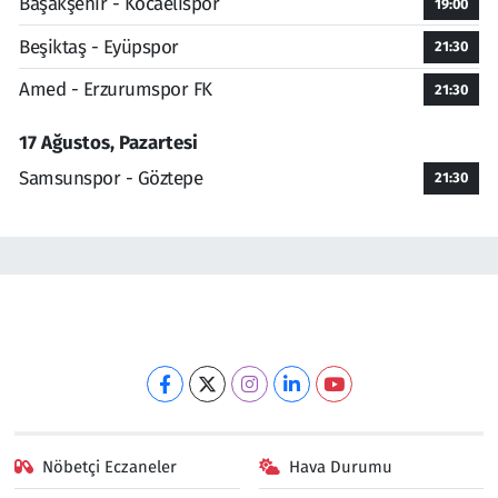
Başakşehir - Kocaelispor
19:00
Beşiktaş - Eyüpspor
21:30
Amed - Erzurumspor FK
21:30
17 Ağustos, Pazartesi
Samsunspor - Göztepe
21:30
Nöbetçi Eczaneler
Hava Durumu