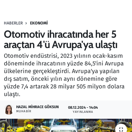
Gündem
HABERLER
EKONOMI
Haber
Otomotiv ihracatında her 5
Kültür Sanat
araçtan 4'ü Avrupa'ya ulaştı
Otomotiv endüstrisi, 2023 yılının ocak-kasım
Kurumsal Haberler
döneminde ihracatının yüzde 84,5'ini Avrupa
ülkelerine gerçekleştirdi. Avrupa'ya yapılan
Lezzet Durağı
dış satım, önceki yılın aynı dönemine göre
Memur ve Kamu
yüzde 7,4 artarak 28 milyar 505 milyon dolara
ulaştı.
Otomobil
HAZAL MIHRACE GÖKSUN
08.12.2024 - 14:04
MUHABIR
YAYINLANMA
Oyun
Ramazan