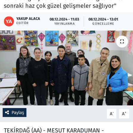
sonraki haz çok güzel gelişmeler sağlıyor"
Resmi İlanlar
YAKUP ALACA
08.12.2024 - 11:03
08.12.2024 - 13:01
EDITÖR
YAYINLANMA
GÜNCELLEME
Rüya Tabirleri
Sağlık
Savunma Sanayi
Seçim 2023
Spor
Teknoloji ve Bilim
Paylaş
-
+
A
A
Televizyon
TEKİRDAĞ (AA) - MESUT KARADUMAN -