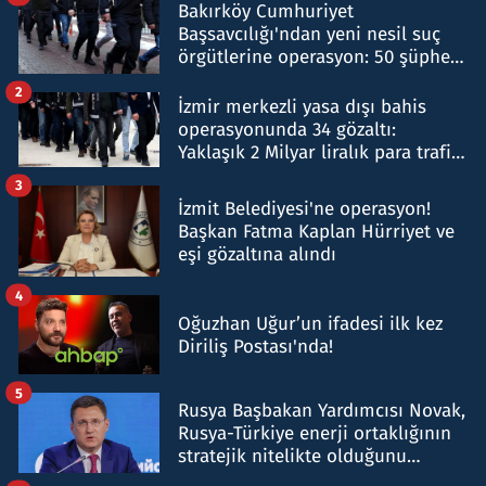
Bakırköy Cumhuriyet
Başsavcılığı'ndan yeni nesil suç
örgütlerine operasyon: 50 şüpheli
hakkında gözaltı kararı
2
İzmir merkezli yasa dışı bahis
operasyonunda 34 gözaltı:
Yaklaşık 2 Milyar liralık para trafiği
tespit edildi
3
İzmit Belediyesi'ne operasyon!
Başkan Fatma Kaplan Hürriyet ve
eşi gözaltına alındı
4
Oğuzhan Uğur’un ifadesi ilk kez
Diriliş Postası'nda!
5
Rusya Başbakan Yardımcısı Novak,
Rusya-Türkiye enerji ortaklığının
stratejik nitelikte olduğunu
belirtti