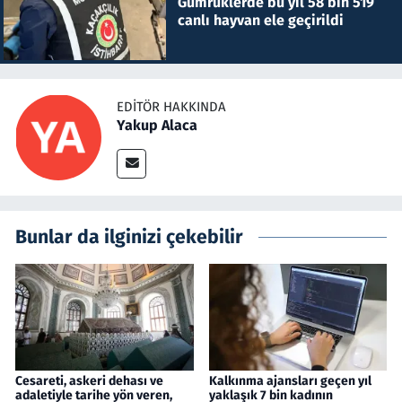
Gümrüklerde bu yıl 58 bin 519
canlı hayvan ele geçirildi
EDITÖR HAKKINDA
Yakup Alaca
Bunlar da ilginizi çekebilir
Cesareti, askeri dehası ve
Kalkınma ajansları geçen yıl
adaletiyle tarihe yön veren,
yaklaşık 7 bin kadının