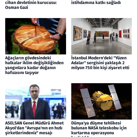
cihan devletinin kurucusu:
istihdamına katkı sağladı
Osman Gazi
Ağaçların gövdesindeki
İstanbul Modern'deki "Yüzen
halkalar iklim değişikliğinden
Adalar" sergisini yaklaşık 2
yangınlara kadar doğanın
milyon 750 bin kişi ziyaret etti
hafızasını taşıyor
ASELSAN Genel Müdürü Ahmet
Dünya'ya düşme tehlikesi
Akyol'dan "Avrupa'nın en hızlı
bulunan NASA teleskobu için
şirketlerindeniz" mesajı
kurtarma operasyonu