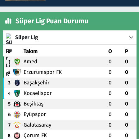
Süper Lig Puan Durumu
Süper Lig
#
Takım
O
P
Amed
0
0
1
Erzurumspor FK
0
0
2
Başakşehir
0
0
3
Kocaelispor
0
0
4
Beşiktaş
0
0
5
Eyüpspor
0
0
6
Galatasaray
0
0
7
Çorum FK
0
0
8