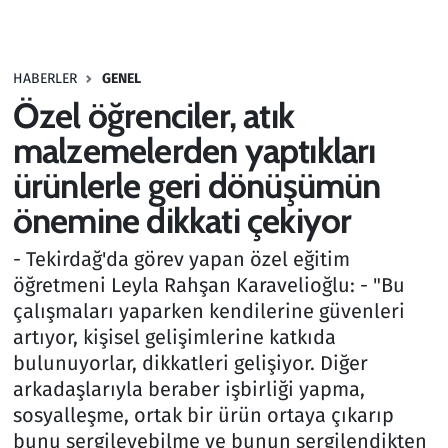
Gündem
HABERLER
GENEL
Haber
Özel öğrenciler, atık
Kültür Sanat
malzemelerden yaptıkları
ürünlerle geri dönüşümün
Kurumsal Haberler
önemine dikkati çekiyor
Lezzet Durağı
- Tekirdağ'da görev yapan özel eğitim
öğretmeni Leyla Rahşan Karavelioğlu: - "Bu
Memur ve Kamu
çalışmaları yaparken kendilerine güvenleri
artıyor, kişisel gelişimlerine katkıda
Otomobil
bulunuyorlar, dikkatleri gelişiyor. Diğer
arkadaşlarıyla beraber işbirliği yapma,
Oyun
sosyalleşme, ortak bir ürün ortaya çıkarıp
bunu sergileyebilme ve bunun sergilendikten
Ramazan