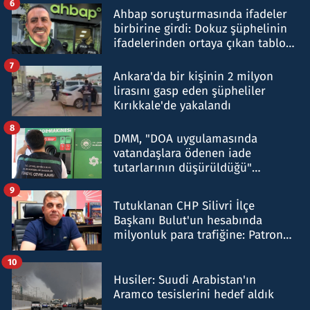
6
Ahbap soruşturmasında ifadeler
birbirine girdi: Dokuz şüphelinin
ifadelerinden ortaya çıkan tablo
şok etti
7
Ankara'da bir kişinin 2 milyon
lirasını gasp eden şüpheliler
Kırıkkale'de yakalandı
8
DMM, "DOA uygulamasında
vatandaşlara ödenen iade
tutarlarının düşürüldüğü"
iddiasını yalanladı
9
Tutuklanan CHP Silivri İlçe
Başkanı Bulut'un hesabında
milyonluk para trafiğine: Patron
talimat verdi, ben gönderdim
10
Husiler: Suudi Arabistan'ın
Aramco tesislerini hedef aldık