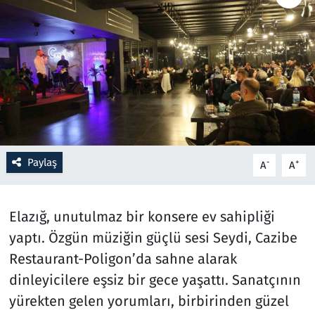
Resmi İlanlar
Rüya Tabirleri
Sağlık
Savunma Sanayi
Paylaş
-
+
A
A
Seçim 2023
Spor
Elazığ, unutulmaz bir konsere ev sahipliği
yaptı. Özgün müziğin güçlü sesi Seydi, Cazibe
Teknoloji ve Bilim
Restaurant-Poligon’da sahne alarak
dinleyicilere eşsiz bir gece yaşattı. Sanatçının
Televizyon
yürekten gelen yorumları, birbirinden güzel