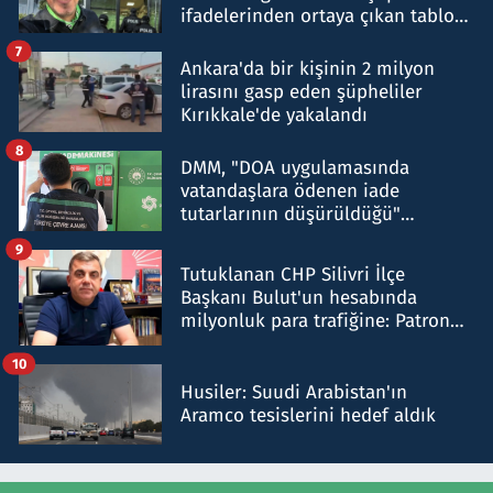
ifadelerinden ortaya çıkan tablo
şok etti
7
Ankara'da bir kişinin 2 milyon
lirasını gasp eden şüpheliler
Kırıkkale'de yakalandı
8
DMM, "DOA uygulamasında
vatandaşlara ödenen iade
tutarlarının düşürüldüğü"
iddiasını yalanladı
9
Tutuklanan CHP Silivri İlçe
Başkanı Bulut'un hesabında
milyonluk para trafiğine: Patron
talimat verdi, ben gönderdim
10
Husiler: Suudi Arabistan'ın
Aramco tesislerini hedef aldık