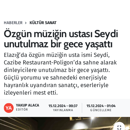
Gündem
HABERLER
KÜLTÜR SANAT
Haber
Özgün müziğin ustası Seydi
Kültür Sanat
unutulmaz bir gece yaşattı
Elazığ’da özgün müziğin usta ismi Seydi,
Kurumsal Haberler
Cazibe Restaurant-Poligon’da sahne alarak
dinleyicilere unutulmaz bir gece yaşattı.
Lezzet Durağı
Güçlü yorumu ve sahnedeki enerjisiyle
Memur ve Kamu
hayranlık uyandıran sanatçı, eserleriyle
izleyenleri mest etti.
Otomobil
YAKUP ALACA
15.12.2024 - 00:37
15.12.2024 - 01:04
EDITÖR
YAYINLANMA
GÜNCELLEME
Oyun
Ramazan