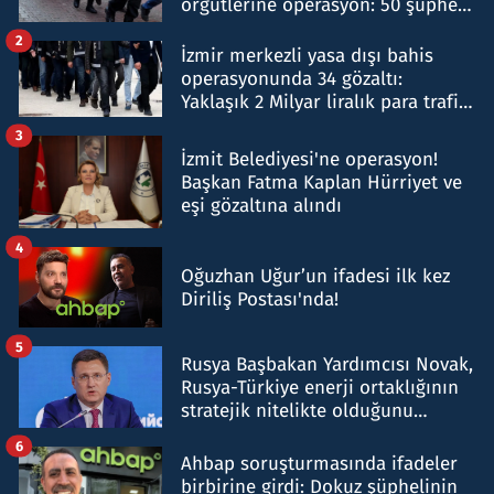
örgütlerine operasyon: 50 şüpheli
hakkında gözaltı kararı
2
İzmir merkezli yasa dışı bahis
operasyonunda 34 gözaltı:
Yaklaşık 2 Milyar liralık para trafiği
tespit edildi
3
İzmit Belediyesi'ne operasyon!
Başkan Fatma Kaplan Hürriyet ve
eşi gözaltına alındı
4
Oğuzhan Uğur’un ifadesi ilk kez
Diriliş Postası'nda!
5
Rusya Başbakan Yardımcısı Novak,
Rusya-Türkiye enerji ortaklığının
stratejik nitelikte olduğunu
belirtti
6
Ahbap soruşturmasında ifadeler
birbirine girdi: Dokuz şüphelinin