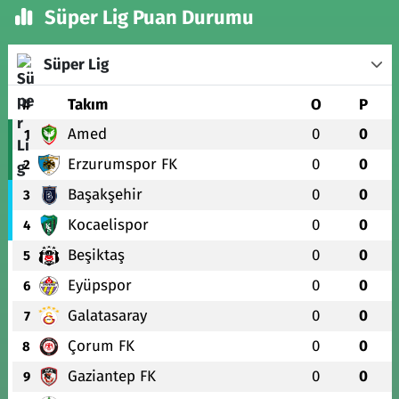
Süper Lig Puan Durumu
Süper Lig
#
Takım
O
P
Amed
0
0
1
Erzurumspor FK
0
0
2
Başakşehir
0
0
3
Kocaelispor
0
0
4
Beşiktaş
0
0
5
Eyüpspor
0
0
6
Galatasaray
0
0
7
Çorum FK
0
0
8
Gaziantep FK
0
0
9