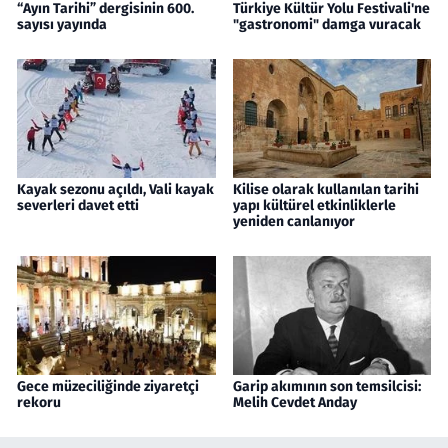
“Ayın Tarihi” dergisinin 600.
Türkiye Kültür Yolu Festivali'ne
sayısı yayında
"gastronomi" damga vuracak
Kayak sezonu açıldı, Vali kayak
Kilise olarak kullanılan tarihi
severleri davet etti
yapı kültürel etkinliklerle
yeniden canlanıyor
Gece müzeciliğinde ziyaretçi
Garip akımının son temsilcisi:
rekoru
Melih Cevdet Anday