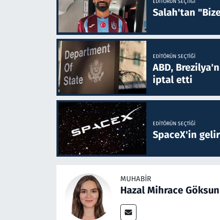
EDITÖRÜN SEÇTIĞI
Salah'tan "Biz
EDITÖRÜN SEÇTIĞI
ABD, Brezilya'
iptal etti
EDITÖRÜN SEÇTIĞI
SpaceX'in gelir
MUHABIR
Hazal Mihrace Göksun