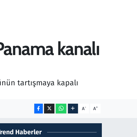
Panama kanalı
ünün tartışmaya kapalı
-
+
A
A
Trend Haberler