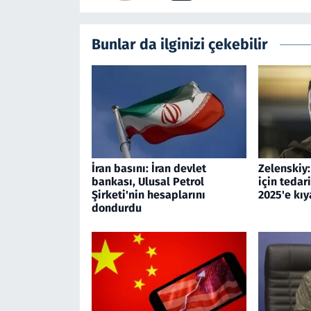
Bunlar da ilginizi çekebilir
İran basını: İran devlet
Zelenskiy
bankası, Ulusal Petrol
için tedar
Şirketi'nin hesaplarını
2025'e kıy
dondurdu