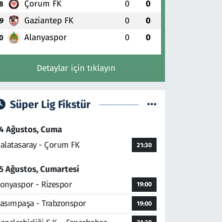
Çorum FK
0
0
8
Gaziantep FK
0
0
9
Alanyaspor
0
0
0
Detaylar için tıklayın
Süper Lig Fikstür
4 Ağustos, Cuma
alatasaray - Çorum FK
21:30
5 Ağustos, Cumartesi
onyaspor - Rizespor
19:00
asımpaşa - Trabzonspor
19:00