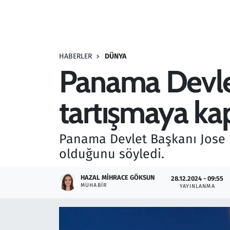
Resmi İlanlar
Rüya Tabirleri
HABERLER
DÜNYA
Panama Devle
Sağlık
tartışmaya kap
Savunma Sanayi
Seçim 2023
Panama Devlet Başkanı Jose 
olduğunu söyledi.
Spor
HAZAL MIHRACE GÖKSUN
28.12.2024 - 09:55
Teknoloji ve Bilim
MUHABIR
YAYINLANMA
Televizyon