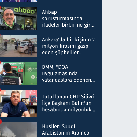
ortaklığının stratejik
nitelikte olduğunu
Ahbap
belirtti
soruşturmasında
ifadeler birbirine girdi:
Dokuz şüphelinin
ifadelerinden ortaya
Ankara'da bir kişinin 2
çıkan tablo şok etti
milyon lirasını gasp
eden şüpheliler
Kırıkkale'de yakalandı
DMM, "DOA
uygulamasında
vatandaşlara ödenen
iade tutarlarının
düşürüldüğü" iddiasını
Tutuklanan CHP Silivri
yalanladı
İlçe Başkanı Bulut'un
hesabında milyonluk
para trafiğine: Patron
talimat verdi, ben
Husiler: Suudi
gönderdim
Arabistan'ın Aramco