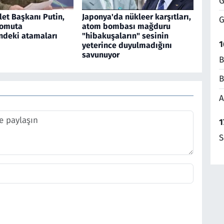
G
et Başkanı Putin,
Japonya'da nükleer karşıtları,
G
komuta
atom bombası mağduru
deki atamaları
"hibakuşaların" sesinin
1
yeterince duyulmadığını
savunuyor
B
B
A
1
S