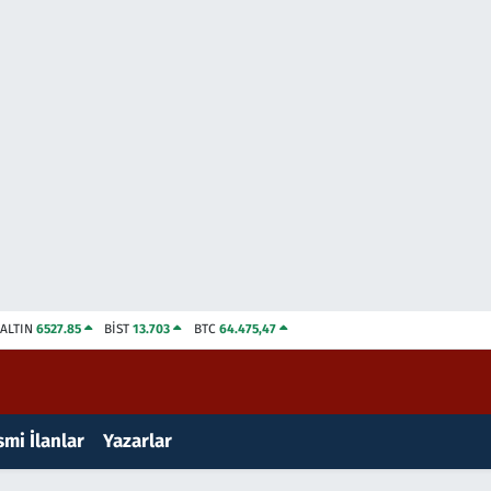
ALTIN
6527.85
BİST
13.703
BTC
64.475,47
mi İlanlar
Yazarlar