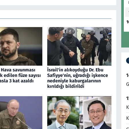
1
: Hava savunması
İsrail'in alıkoyduğu Dr. Ebu
1
ik edilen füze sayısı
Safiyye'nin, uğradığı işkence
asla 3 kat azaldı
nedeniyle kaburgalarının
G
kırıldığı bildirildi
1
K
K