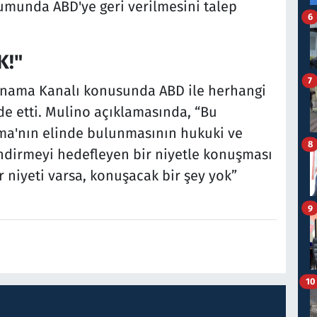
munda ABD'ye geri verilmesini talep
6
K!"
7
anama Kanalı konusunda ABD ile herhangi
e etti. Mulino açıklamasında, “Bu
ma'nın elinde bulunmasının hukuki ve
8
endirmeyi hedefleyen bir niyetle konuşması
 niyeti varsa, konuşacak bir şey yok”
9
10