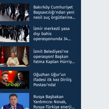
Bakırköy Cumhuriyet
Başsavcılığı'ndan yeni
nesil suç örgütlerine
operasyon: 50 şüpheli
hakkında gözaltı kararı
İzmir merkezli yasa
dışı bahis
operasyonunda 34
gözaltı: Yaklaşık 2
Milyar liralık para
İzmit Belediyesi'ne
trafiği tespit edildi
operasyon! Başkan
Fatma Kaplan Hürriyet
ve eşi gözaltına alındı
Oğuzhan Uğur’un
ifadesi ilk kez Diriliş
Postası'nda!
Rusya Başbakan
Yardımcısı Novak,
Rusya-Türkiye enerji