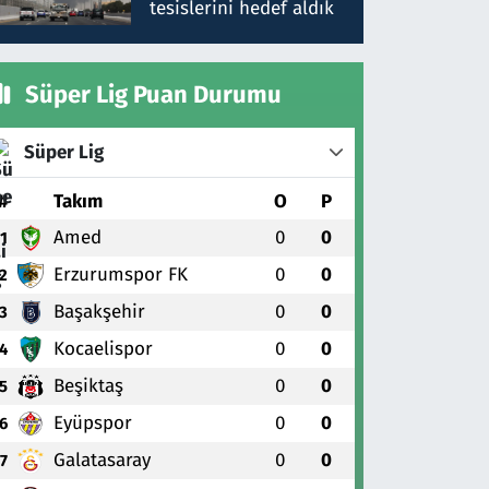
tesislerini hedef aldık
Süper Lig Puan Durumu
Süper Lig
#
Takım
O
P
Amed
0
0
1
Erzurumspor FK
0
0
2
Başakşehir
0
0
3
Kocaelispor
0
0
4
Beşiktaş
0
0
5
Eyüpspor
0
0
6
Galatasaray
0
0
7