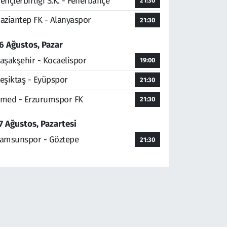
ençlerbirliği S.K. - Fenerbahçe
21:30
aziantep FK - Alanyaspor
21:30
6 Ağustos, Pazar
aşakşehir - Kocaelispor
19:00
eşiktaş - Eyüpspor
21:30
med - Erzurumspor FK
21:30
7 Ağustos, Pazartesi
amsunspor - Göztepe
21:30