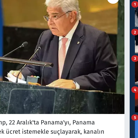
1
2
3
4
5
p, 22 Aralık'ta Panama'yı, Panama
sek ücret istemekle suçlayarak, kanalın