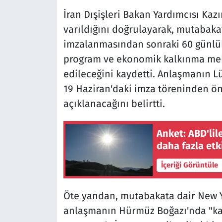
İran Dışişleri Bakan Yardımcısı Ka
varıldığını doğrulayarak, mutabakat
imzalanmasından sonraki 60 günlük 
program ve ekonomik kalkınma mek
edileceğini kaydetti. Anlaşmanın L
19 Haziran'daki imza töreninden 
açıklanacağını belirtti.
Anket: ABD'lil
daha fazla etk
İçeriği Görüntüle
Öte yandan, mutabakata dair New Y
anlaşmanın Hürmüz Boğazı'nda "kalı