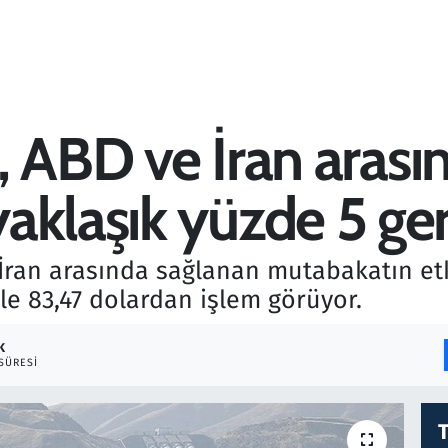
rı, ABD ve İran aras
aklaşık yüzde 5 ger
 İran arasında sağlanan mutabakatın etk
le 83,47 dolardan işlem görüyor.
K
SÜRESI