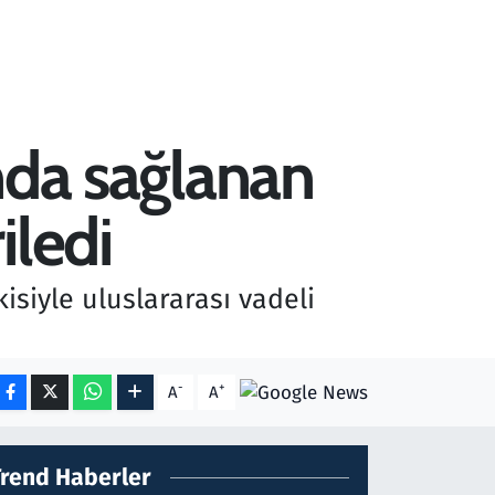
ında sağlanan
iledi
isiyle uluslararası vadeli
-
+
A
A
Trend Haberler