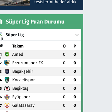
tesislerini hedef aldık
Süper Lig Puan Durumu
Süper Lig
#
Takım
O
P
Amed
0
0
1
Erzurumspor FK
0
0
2
Başakşehir
0
0
3
Kocaelispor
0
0
4
Beşiktaş
0
0
5
Eyüpspor
0
0
6
Galatasaray
0
0
7