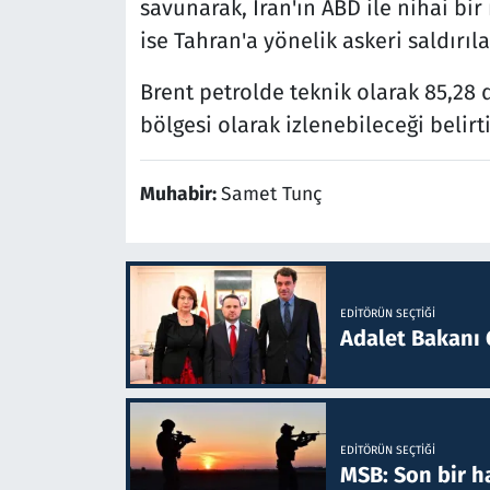
savunarak, İran'ın ABD ile nihai b
ise Tahran'a yönelik askeri saldırıla
Brent petrolde teknik olarak 85,28 d
bölgesi olarak izlenebileceği belirti
Muhabir:
Samet Tunç
EDITÖRÜN SEÇTIĞI
Adalet Bakanı 
EDITÖRÜN SEÇTIĞI
MSB: Son bir ha