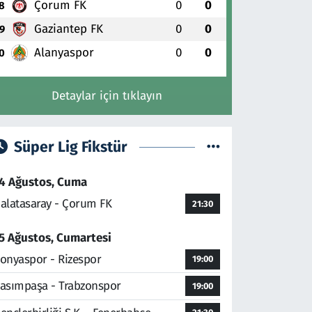
Çorum FK
0
0
8
Gaziantep FK
0
0
9
Alanyaspor
0
0
0
Detaylar için tıklayın
Süper Lig Fikstür
4 Ağustos, Cuma
alatasaray - Çorum FK
21:30
5 Ağustos, Cumartesi
onyaspor - Rizespor
19:00
asımpaşa - Trabzonspor
19:00