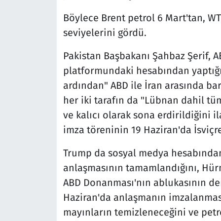
Böylece Brent petrol 6 Mart'tan, WT
seviyelerini gördü.
Pakistan Başbakanı Şahbaz Şerif, A
platformundaki hesabından yaptığ
ardından" ABD ile İran arasında bar
her iki tarafın da "Lübnan dahil t
ve kalıcı olarak sona erdirildiğini i
imza töreninin 19 Haziran'da İsviçr
Trump da sosyal medya hesabından y
anlaşmasının tamamlandığını, Hürmü
ABD Donanması'nın ablukasının derh
Haziran'da anlaşmanın imzalanmasıy
mayınların temizleneceğini ve petro