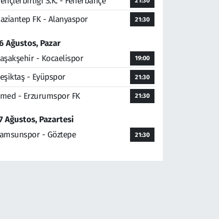
ençlerbirliği S.K. - Fenerbahçe
21:30
aziantep FK - Alanyaspor
21:30
6 Ağustos, Pazar
aşakşehir - Kocaelispor
19:00
eşiktaş - Eyüpspor
21:30
med - Erzurumspor FK
21:30
7 Ağustos, Pazartesi
amsunspor - Göztepe
21:30