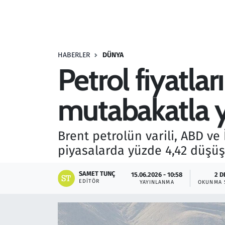
Resmi İlanlar
Rüya Tabirleri
HABERLER
DÜNYA
Petrol fiyatla
Sağlık
mutabakatla y
Savunma Sanayi
Seçim 2023
Brent petrolün varili, ABD ve
piyasalarda yüzde 4,42 düşüş
Spor
SAMET TUNÇ
15.06.2026 - 10:58
2 D
Teknoloji ve Bilim
EDITÖR
YAYINLANMA
OKUNMA 
Televizyon