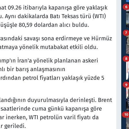
aat 09.26 itibarıyla kapanışa göre yaklaşık
6
u. Aynı dakikalarda Batı Teksas türü (WTI)
üşüşle 80,59 dolardan alıcı buldu.
7
 arasındaki savaşı sona erdirmeye ve Hürmüz
atmaya yönelik mutabakat etkili oldu.
8
p'ın İran'a yönelik planlanan askeri
mlı bir barış anlaşmasının
dından petrol fiyatları yaklaşık yüzde 5
9
landığının duyurulmasıyla derinleşti. Brent
en saatlerinde cuma günkü kapanışa göre
10
r inerken, WTI petrolün varil fiyatı da
r geriledi.