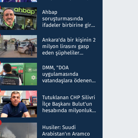
ortaklığının stratejik
nitelikte olduğunu
Ahbap
belirtti
soruşturmasında
ifadeler birbirine girdi:
Dokuz şüphelinin
ifadelerinden ortaya
Ankara'da bir kişinin 2
çıkan tablo şok etti
milyon lirasını gasp
eden şüpheliler
Kırıkkale'de yakalandı
DMM, "DOA
uygulamasında
vatandaşlara ödenen
iade tutarlarının
düşürüldüğü" iddiasını
Tutuklanan CHP Silivri
yalanladı
İlçe Başkanı Bulut'un
hesabında milyonluk
para trafiğine: Patron
talimat verdi, ben
Husiler: Suudi
gönderdim
Arabistan'ın Aramco