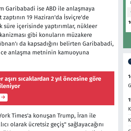
zım Garibabadi ise ABD ile anlaşmaya
 zaptının 19 Haziran'da İsviçre'de
1
süre içerisinde yaptırımlar, nükleer
anizması gibi konuların müzakere
übnan'ı da kapsadığını belirten Garibabadi,
önce anlaşma metninin kamuoyuna
1
er aşırı sıcaklardan 2 yıl öncesine göre
ileniyor
G
1
K
ork Times'a konuşan Trump, İran ile
K
cı olarak ücretsiz geçiş" sağlayacağını