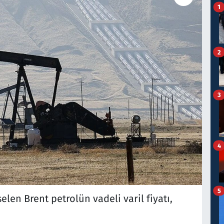
1
2
3
4
5
en Brent petrolün vadeli varil fiyatı,