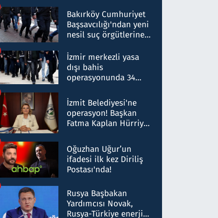
Bakırköy Cumhuriyet
Başsavcılığı'ndan yeni
nesil suç örgütlerine
operasyon: 50 şüpheli
hakkında gözaltı kararı
İzmir merkezli yasa
dışı bahis
operasyonunda 34
gözaltı: Yaklaşık 2
Milyar liralık para
İzmit Belediyesi'ne
trafiği tespit edildi
operasyon! Başkan
Fatma Kaplan Hürriyet
ve eşi gözaltına alındı
Oğuzhan Uğur’un
ifadesi ilk kez Diriliş
Postası'nda!
Rusya Başbakan
Yardımcısı Novak,
Rusya-Türkiye enerji