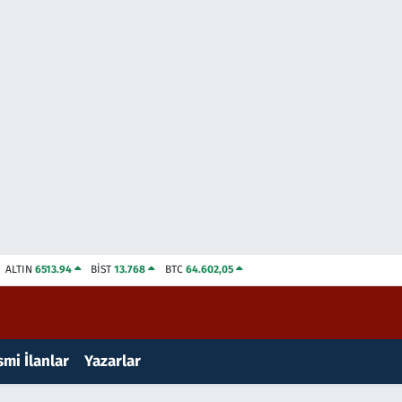
ALTIN
6513.94
BİST
13.768
BTC
64.602,05
mi İlanlar
Yazarlar