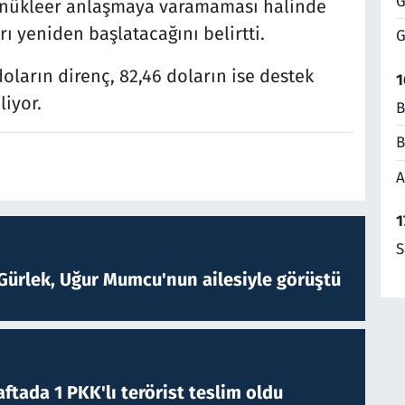
G
ir nükleer anlaşmaya varamaması halinde
rı yeniden başlatacağını belirtti.
G
oların direnç, 82,46 doların ise destek
1
liyor.
B
B
A
1
S
Gürlek, Uğur Mumcu'nun ailesiyle görüştü
ftada 1 PKK'lı terörist teslim oldu