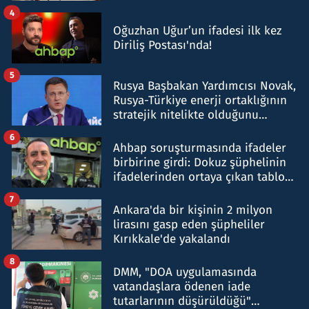
4
Oğuzhan Uğur’un ifadesi ilk kez
Diriliş Postası'nda!
5
Rusya Başbakan Yardımcısı Novak,
Rusya-Türkiye enerji ortaklığının
stratejik nitelikte olduğunu
belirtti
6
Ahbap soruşturmasında ifadeler
birbirine girdi: Dokuz şüphelinin
ifadelerinden ortaya çıkan tablo
şok etti
7
Ankara'da bir kişinin 2 milyon
lirasını gasp eden şüpheliler
Kırıkkale'de yakalandı
8
DMM, "DOA uygulamasında
vatandaşlara ödenen iade
tutarlarının düşürüldüğü"