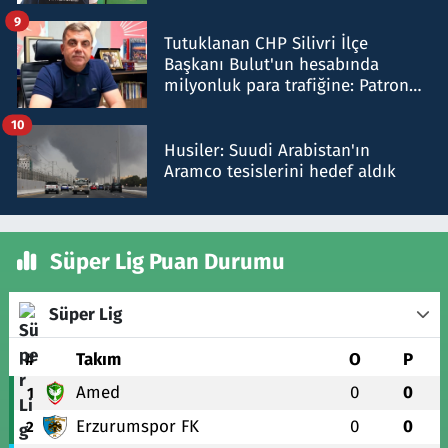
iddiasını yalanladı
9
Tutuklanan CHP Silivri İlçe
Başkanı Bulut'un hesabında
milyonluk para trafiğine: Patron
talimat verdi, ben gönderdim
10
Husiler: Suudi Arabistan'ın
Aramco tesislerini hedef aldık
Süper Lig Puan Durumu
Süper Lig
#
Takım
O
P
Amed
0
0
1
Erzurumspor FK
0
0
2