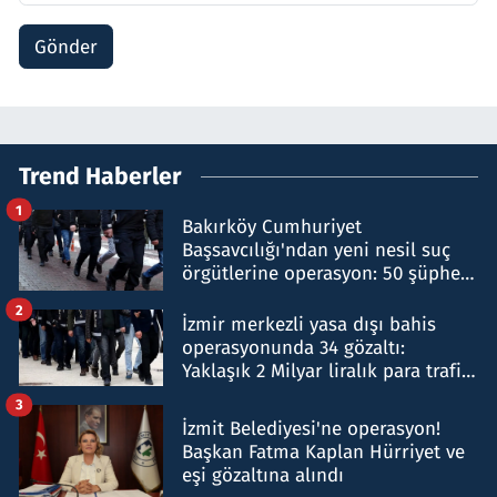
Gönder
Trend Haberler
1
Bakırköy Cumhuriyet
Başsavcılığı'ndan yeni nesil suç
örgütlerine operasyon: 50 şüpheli
hakkında gözaltı kararı
2
İzmir merkezli yasa dışı bahis
operasyonunda 34 gözaltı:
Yaklaşık 2 Milyar liralık para trafiği
tespit edildi
3
İzmit Belediyesi'ne operasyon!
Başkan Fatma Kaplan Hürriyet ve
eşi gözaltına alındı