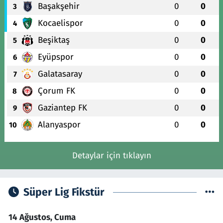
Başakşehir
0
0
3
Kocaelispor
0
0
4
Beşiktaş
0
0
5
Eyüpspor
0
0
6
Galatasaray
0
0
7
Çorum FK
0
0
8
Gaziantep FK
0
0
9
Alanyaspor
0
0
10
Detaylar için tıklayın
Süper Lig Fikstür
14 Ağustos, Cuma