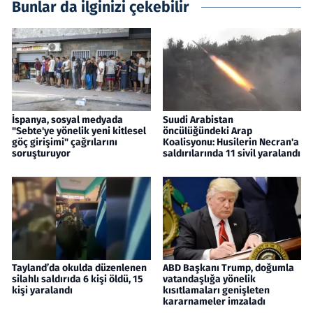
Bunlar da ilginizi çekebilir
İspanya, sosyal medyada
Suudi Arabistan
"Sebte'ye yönelik yeni kitlesel
öncülüğündeki Arap
göç girişimi" çağrılarını
Koalisyonu: Husilerin Necran'a
soruşturuyor
saldırılarında 11 sivil yaralandı
Tayland’da okulda düzenlenen
ABD Başkanı Trump, doğumla
silahlı saldırıda 6 kişi öldü, 15
vatandaşlığa yönelik
kişi yaralandı
kısıtlamaları genişleten
kararnameler imzaladı