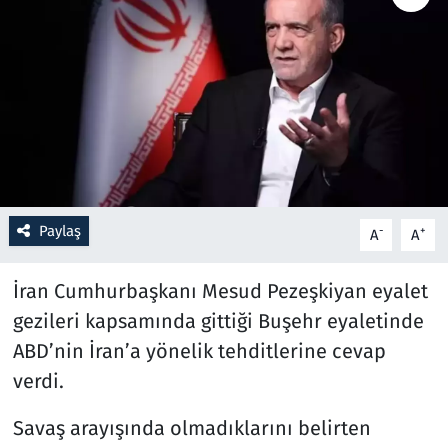
Resmi İlanlar
Rüya Tabirleri
Sağlık
Savunma Sanayi
Paylaş
-
+
A
A
Seçim 2023
İran Cumhurbaşkanı Mesud Pezeşkiyan eyalet
Spor
gezileri kapsamında gittiği Buşehr eyaletinde
ABD’nin İran’a yönelik tehditlerine cevap
Teknoloji ve Bilim
verdi.
Televizyon
Savaş arayışında olmadıklarını belirten