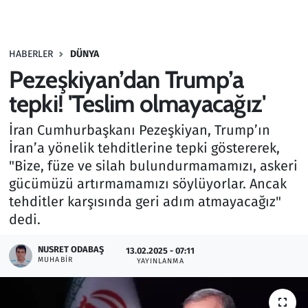
Gündem
HABERLER
DÜNYA
Haber
Pezeşkiyan’dan Trump’a
Kültür Sanat
tepki! 'Teslim olmayacağız'
İran Cumhurbaşkanı Pezeşkiyan, Trump’ın
Kurumsal Haberler
İran’a yönelik tehditlerine tepki göstererek,
"Bize, füze ve silah bulundurmamamızı, askeri
Lezzet Durağı
gücümüzü artırmamamızı söylüyorlar. Ancak
Memur ve Kamu
tehditler karşısında geri adım atmayacağız"
dedi.
Otomobil
NUSRET ODABAŞ
13.02.2025 - 07:11
MUHABIR
YAYINLANMA
Oyun
Ramazan