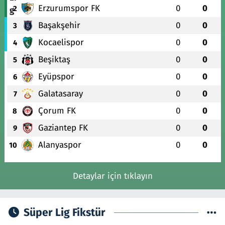
Erzurumspor FK
0
0
2
Başakşehir
0
0
3
Kocaelispor
0
0
4
Beşiktaş
0
0
5
Eyüpspor
0
0
6
Galatasaray
0
0
7
Çorum FK
0
0
8
Gaziantep FK
0
0
9
Alanyaspor
0
0
10
Detaylar için tıklayın
Süper Lig Fikstür