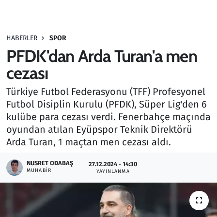
Gündem
HABERLER
SPOR
Haber
PFDK'dan Arda Turan'a men
Kültür Sanat
cezası
Türkiye Futbol Federasyonu (TFF) Profesyonel
Kurumsal Haberler
Futbol Disiplin Kurulu (PFDK), Süper Lig'den 6
kulübe para cezası verdi. Fenerbahçe maçında
Lezzet Durağı
oyundan atılan Eyüpspor Teknik Direktörü
Memur ve Kamu
Arda Turan, 1 maçtan men cezası aldı.
NUSRET ODABAŞ
Otomobil
27.12.2024 - 14:30
MUHABIR
YAYINLANMA
Oyun
Ramazan