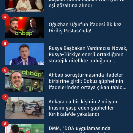
eşi gözaltına alındı
4
Oğuzhan Uğur’un ifadesi ilk kez
Diriliş Postası'nda!
5
Rusya Başbakan Yardımcısı Novak,
Rusya-Türkiye enerji ortaklığının
stratejik nitelikte olduğunu
belirtti
6
Ahbap soruşturmasında ifadeler
birbirine girdi: Dokuz şüphelinin
ifadelerinden ortaya çıkan tablo
şok etti
7
Ankara'da bir kişinin 2 milyon
lirasını gasp eden şüpheliler
Kırıkkale'de yakalandı
8
DMM, "DOA uygulamasında