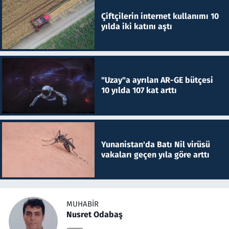
Çiftçilerin internet kullanımı 10
yılda iki katını aştı
"Uzay"a ayrılan AR-GE bütçesi
10 yılda 107 kat arttı
Yunanistan'da Batı Nil virüsü
vakaları geçen yıla göre arttı
MUHABIR
Nusret Odabaş