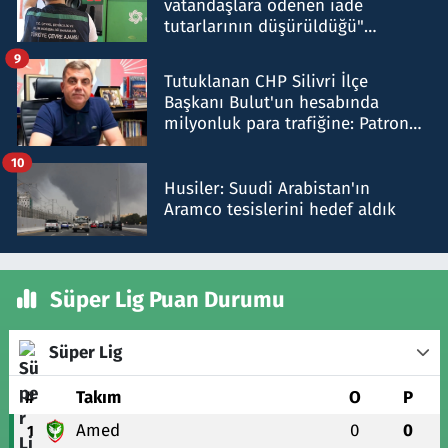
vatandaşlara ödenen iade
tutarlarının düşürüldüğü"
iddiasını yalanladı
9
Tutuklanan CHP Silivri İlçe
Başkanı Bulut'un hesabında
milyonluk para trafiğine: Patron
talimat verdi, ben gönderdim
10
Husiler: Suudi Arabistan'ın
Aramco tesislerini hedef aldık
Süper Lig Puan Durumu
Süper Lig
#
Takım
O
P
Amed
0
0
1