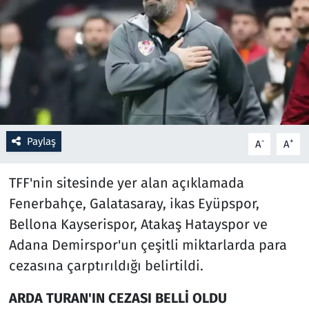
Resmi İlanlar
Rüya Tabirleri
Sağlık
Savunma Sanayi
Paylaş
-
+
A
A
Seçim 2023
TFF'nin sitesinde yer alan açıklamada
Fenerbahçe, Galatasaray, ikas Eyüpspor,
Spor
Bellona Kayserispor, Atakaş Hatayspor ve
Teknoloji ve Bilim
Adana Demirspor'un çeşitli miktarlarda para
cezasına çarptırıldığı belirtildi.
Televizyon
ARDA TURAN'IN CEZASI BELLİ OLDU