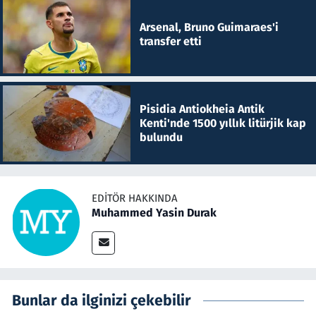
Arsenal, Bruno Guimaraes'i
transfer etti
Pisidia Antiokheia Antik
Kenti'nde 1500 yıllık litürjik kap
bulundu
EDITÖR HAKKINDA
Muhammed Yasin Durak
Bunlar da ilginizi çekebilir