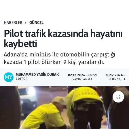
Gündem
HABERLER
GÜNCEL
Haber
Pilot trafik kazasında hayatını
Kültür Sanat
kaybetti
Adana'da minibüs ile otomobilin çarpıştığı
Kurumsal Haberler
kazada 1 pilot ölürken 9 kişi yaralandı.
Lezzet Durağı
MUHAMMED YASIN DURAK
02.12.2024 - 09:51
10.12.2024 - 1
EDITÖR
YAYINLANMA
GÜNCELLEM
Memur ve Kamu
Otomobil
Oyun
Ramazan