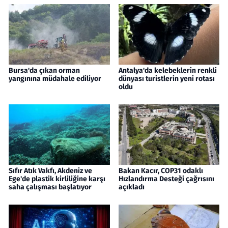
Bursa'da çıkan orman
Antalya'da kelebeklerin renkli
yangınına müdahale ediliyor
dünyası turistlerin yeni rotası
oldu
Sıfır Atık Vakfı, Akdeniz ve
Bakan Kacır, COP31 odaklı
Ege'de plastik kirliliğine karşı
Hızlandırma Desteği çağrısını
saha çalışması başlatıyor
açıkladı