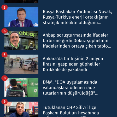
5
Rusya Başbakan Yardımcısı Novak,
Rusya-Türkiye enerji ortaklığının
stratejik nitelikte olduğunu
belirtti
6
Ahbap soruşturmasında ifadeler
birbirine girdi: Dokuz şüphelinin
ifadelerinden ortaya çıkan tablo
şok etti
7
Ankara'da bir kişinin 2 milyon
lirasını gasp eden şüpheliler
Kırıkkale'de yakalandı
8
DMM, "DOA uygulamasında
vatandaşlara ödenen iade
tutarlarının düşürüldüğü"
iddiasını yalanladı
9
Tutuklanan CHP Silivri İlçe
Başkanı Bulut'un hesabında