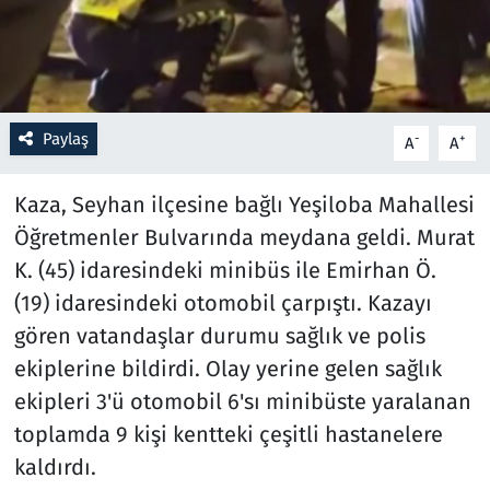
Resmi İlanlar
Rüya Tabirleri
Paylaş
-
+
A
A
Sağlık
Kaza, Seyhan ilçesine bağlı Yeşiloba Mahallesi
Savunma Sanayi
Öğretmenler Bulvarında meydana geldi. Murat
K. (45) idaresindeki minibüs ile Emirhan Ö.
Seçim 2023
(19) idaresindeki otomobil çarpıştı. Kazayı
Spor
gören vatandaşlar durumu sağlık ve polis
ekiplerine bildirdi. Olay yerine gelen sağlık
Teknoloji ve Bilim
ekipleri 3'ü otomobil 6'sı minibüste yaralanan
toplamda 9 kişi kentteki çeşitli hastanelere
Televizyon
kaldırdı.