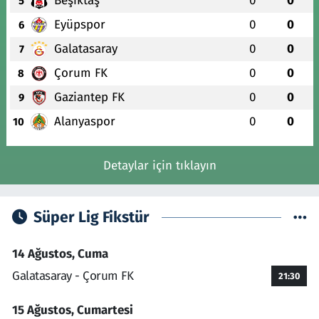
Beşiktaş
0
0
5
Eyüpspor
0
0
6
Galatasaray
0
0
7
Çorum FK
0
0
8
Gaziantep FK
0
0
9
Alanyaspor
0
0
10
Detaylar için tıklayın
Süper Lig Fikstür
14 Ağustos, Cuma
Galatasaray - Çorum FK
21:30
15 Ağustos, Cumartesi