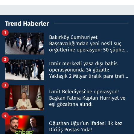
Trend Haberler
1
Bakırköy Cumhuriyet
Başsavcılığı'ndan yeni nesil suç
örgütlerine operasyon: 50 şüpheli
hakkında gözaltı kararı
2
İzmir merkezli yasa dışı bahis
operasyonunda 34 gözaltı:
Yaklaşık 2 Milyar liralık para trafiği
tespit edildi
3
İzmit Belediyesi'ne operasyon!
Başkan Fatma Kaplan Hürriyet ve
eşi gözaltına alındı
4
Oğuzhan Uğur’un ifadesi ilk kez
Diriliş Postası'nda!