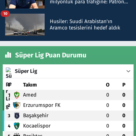
milyonluk para trafiğine: Patron
talimat verdi, ben gönderdim
10
Husiler: Suudi Arabistan'ın
Aramco tesislerini hedef aldık
Süper Lig Puan Durumu
Süper Lig
#
Takım
O
P
Amed
0
0
1
Erzurumspor FK
0
0
2
Başakşehir
0
0
3
Kocaelispor
0
0
4