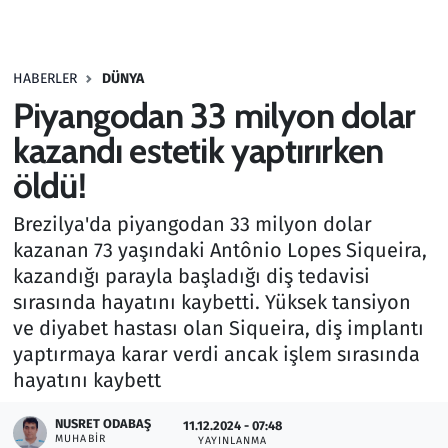
Gündem
HABERLER
DÜNYA
Haber
Piyangodan 33 milyon dolar
Kültür Sanat
kazandı estetik yaptırırken
öldü!
Kurumsal Haberler
Brezilya'da piyangodan 33 milyon dolar
Lezzet Durağı
kazanan 73 yaşındaki Antônio Lopes Siqueira,
kazandığı parayla başladığı diş tedavisi
Memur ve Kamu
sırasında hayatını kaybetti. Yüksek tansiyon
ve diyabet hastası olan Siqueira, diş implantı
Otomobil
yaptırmaya karar verdi ancak işlem sırasında
hayatını kaybett
Oyun
NUSRET ODABAŞ
11.12.2024 - 07:48
MUHABIR
Ramazan
YAYINLANMA