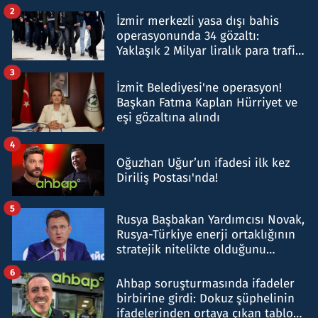
hakkında gözaltı kararı
2
İzmir merkezli yasa dışı bahis
operasyonunda 34 gözaltı:
Yaklaşık 2 Milyar liralık para trafiği
tespit edildi
3
İzmit Belediyesi'ne operasyon!
Başkan Fatma Kaplan Hürriyet ve
eşi gözaltına alındı
4
Oğuzhan Uğur’un ifadesi ilk kez
Diriliş Postası'nda!
5
Rusya Başbakan Yardımcısı Novak,
Rusya-Türkiye enerji ortaklığının
stratejik nitelikte olduğunu
belirtti
6
Ahbap soruşturmasında ifadeler
birbirine girdi: Dokuz şüphelinin
ifadelerinden ortaya çıkan tablo