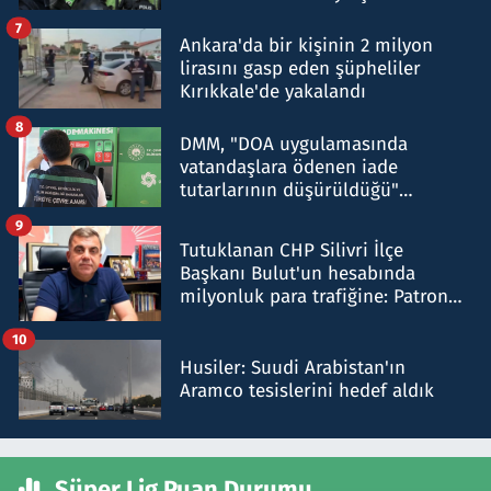
şok etti
7
Ankara'da bir kişinin 2 milyon
lirasını gasp eden şüpheliler
Kırıkkale'de yakalandı
8
DMM, "DOA uygulamasında
vatandaşlara ödenen iade
tutarlarının düşürüldüğü"
iddiasını yalanladı
9
Tutuklanan CHP Silivri İlçe
Başkanı Bulut'un hesabında
milyonluk para trafiğine: Patron
talimat verdi, ben gönderdim
10
Husiler: Suudi Arabistan'ın
Aramco tesislerini hedef aldık
Süper Lig Puan Durumu