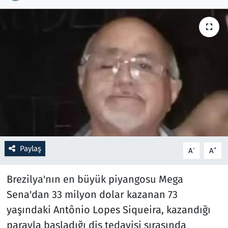
Resmi İlanlar
Rüya Tabirleri
Sağlık
Savunma Sanayi
Seçim 2023
Paylaş
-
+
A
A
Spor
Brezilya'nın en büyük piyangosu Mega
Teknoloji ve Bilim
Sena'dan 33 milyon dolar kazanan 73
Televizyon
yaşındaki Antônio Lopes Siqueira, kazandığı
parayla başladığı diş tedavisi sırasında