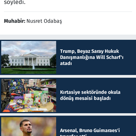
söyledi.
Muhabir:
Nusret Odabaş
Trump, Beyaz Saray Hukuk
Danışmanlığına Will Scharf'ı
atadı
Kırtasiye sektöründe okula
dönüş mesaisi başladı
Arsenal, Bruno Guimaraes'i