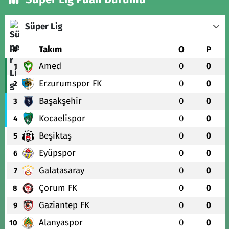
Süper Lig
#
Takım
O
P
Amed
0
0
1
Erzurumspor FK
0
0
2
Başakşehir
0
0
3
Kocaelispor
0
0
4
Beşiktaş
0
0
5
Eyüpspor
0
0
6
Galatasaray
0
0
7
Çorum FK
0
0
8
Gaziantep FK
0
0
9
Alanyaspor
0
0
10