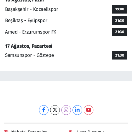
Başakşehir - Kocaelispor
19:00
Beşiktaş - Eyüpspor
21:30
Amed - Erzurumspor FK
21:30
17 Ağustos, Pazartesi
Samsunspor - Göztepe
21:30
Nöbetçi Eczaneler
Hava Durumu