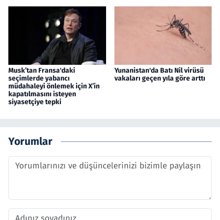
Musk’tan Fransa'daki
Yunanistan'da Batı Nil virüsü
seçimlerde yabancı
vakaları geçen yıla göre arttı
müdahaleyi önlemek için X’in
kapatılmasını isteyen
siyasetçiye tepki
Yorumlar