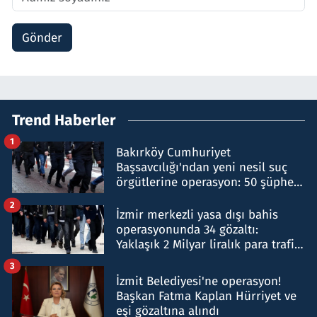
Gönder
Trend Haberler
1
Bakırköy Cumhuriyet
Başsavcılığı'ndan yeni nesil suç
örgütlerine operasyon: 50 şüpheli
hakkında gözaltı kararı
2
İzmir merkezli yasa dışı bahis
operasyonunda 34 gözaltı:
Yaklaşık 2 Milyar liralık para trafiği
tespit edildi
3
İzmit Belediyesi'ne operasyon!
Başkan Fatma Kaplan Hürriyet ve
eşi gözaltına alındı