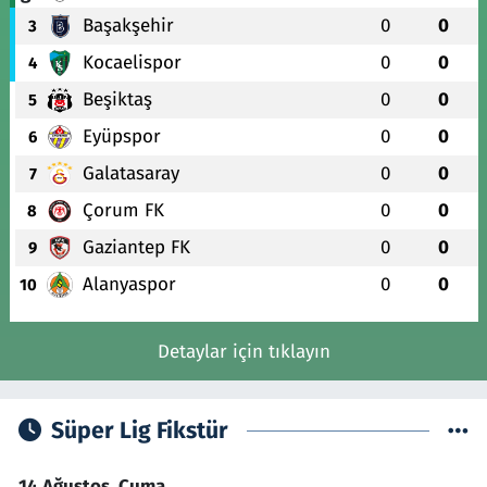
Başakşehir
0
0
3
Kocaelispor
0
0
4
Beşiktaş
0
0
5
Eyüpspor
0
0
6
Galatasaray
0
0
7
Çorum FK
0
0
8
Gaziantep FK
0
0
9
Alanyaspor
0
0
10
Detaylar için tıklayın
Süper Lig Fikstür
14 Ağustos, Cuma