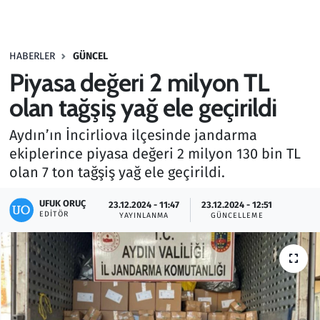
Gündem
HABERLER
GÜNCEL
Haber
Piyasa değeri 2 milyon TL
Kültür Sanat
olan tağşiş yağ ele geçirildi
Aydın’ın İncirliova ilçesinde jandarma
Kurumsal Haberler
ekiplerince piyasa değeri 2 milyon 130 bin TL
olan 7 ton tağşiş yağ ele geçirildi.
Lezzet Durağı
UFUK ORUÇ
23.12.2024 - 11:47
23.12.2024 - 12:51
Memur ve Kamu
EDITÖR
YAYINLANMA
GÜNCELLEME
Otomobil
Oyun
Ramazan