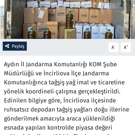
Resmi İlanlar
Rüya Tabirleri
Sağlık
Paylaş
-
+
A
A
Savunma Sanayi
Aydın İl Jandarma Komutanlığı KOM Şube
Müdürlüğü ve İncirliova İlçe Jandarma
Seçim 2023
Komutanlığınca tağşiş yağ imal ve ticaretine
yönelik koordineli çalışma gerçekleştirildi.
Spor
Edinilen bilgiye göre, İncirliova ilçesinde
Teknoloji ve Bilim
ruhsatsız depodan tağşiş yağları doğu illerine
gönderilmek amacıyla araca yüklenildiği
Televizyon
esnada yapılan kontrolde piyasa değeri