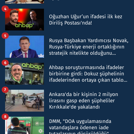
4
Oğuzhan Uğur’un ifadesi ilk kez
Diriliş Postası'nda!
5
Rusya Başbakan Yardımcısı Novak,
Rusya-Türkiye enerji ortaklığının
stratejik nitelikte olduğunu
belirtti
6
Ahbap soruşturmasında ifadeler
birbirine girdi: Dokuz şüphelinin
ifadelerinden ortaya çıkan tablo
şok etti
7
Ankara'da bir kişinin 2 milyon
lirasını gasp eden şüpheliler
Kırıkkale'de yakalandı
8
DMM, "DOA uygulamasında
vatandaşlara ödenen iade
tutarlarının düşürüldüğü"