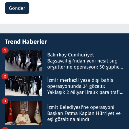
Gönder
Trend Haberler
1
Bakırköy Cumhuriyet
Başsavcılığı'ndan yeni nesil suç
örgütlerine operasyon: 50 şüpheli
hakkında gözaltı kararı
2
İzmir merkezli yasa dışı bahis
operasyonunda 34 gözaltı:
Yaklaşık 2 Milyar liralık para trafiği
tespit edildi
3
İzmit Belediyesi'ne operasyon!
Başkan Fatma Kaplan Hürriyet ve
eşi gözaltına alındı