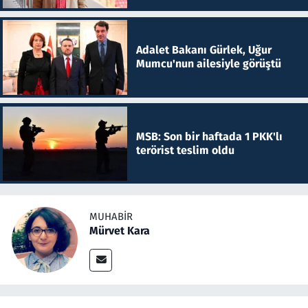
Adalet Bakanı Gürlek, Uğur
Mumcu'nun ailesiyle görüştü
MSB: Son bir haftada 1 PKK'lı
terörist teslim oldu
MUHABIR
Mürvet Kara