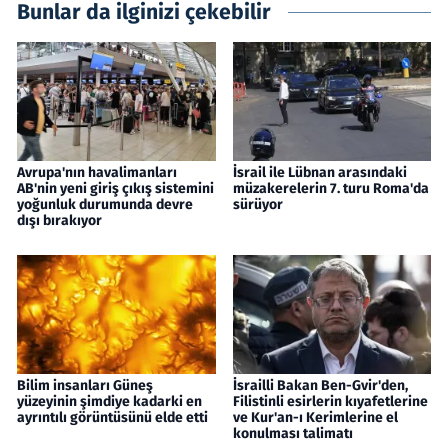
Bunlar da ilginizi çekebilir
Avrupa'nın havalimanları
İsrail ile Lübnan arasındaki
AB'nin yeni giriş çıkış sistemini
müzakerelerin 7. turu Roma'da
yoğunluk durumunda devre
sürüyor
dışı bırakıyor
Bilim insanları Güneş
İsrailli Bakan Ben-Gvir'den,
yüzeyinin şimdiye kadarki en
Filistinli esirlerin kıyafetlerine
ayrıntılı görüntüsünü elde etti
ve Kur'an-ı Kerimlerine el
konulması talimatı