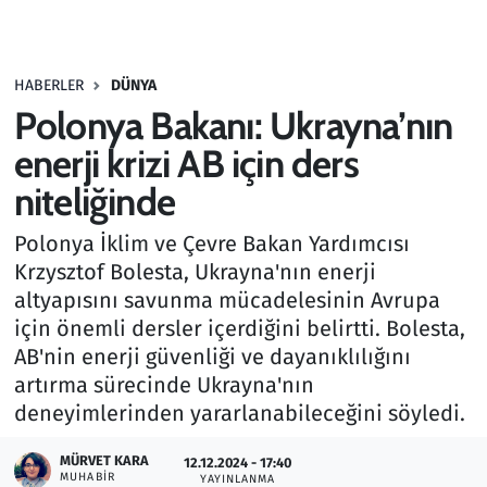
Gündem
HABERLER
DÜNYA
Haber
Polonya Bakanı: Ukrayna’nın
Kültür Sanat
enerji krizi AB için ders
niteliğinde
Kurumsal Haberler
Polonya İklim ve Çevre Bakan Yardımcısı
Lezzet Durağı
Krzysztof Bolesta, Ukrayna'nın enerji
altyapısını savunma mücadelesinin Avrupa
Memur ve Kamu
için önemli dersler içerdiğini belirtti. Bolesta,
AB'nin enerji güvenliği ve dayanıklılığını
Otomobil
artırma sürecinde Ukrayna'nın
deneyimlerinden yararlanabileceğini söyledi.
Oyun
MÜRVET KARA
12.12.2024 - 17:40
MUHABIR
Ramazan
YAYINLANMA