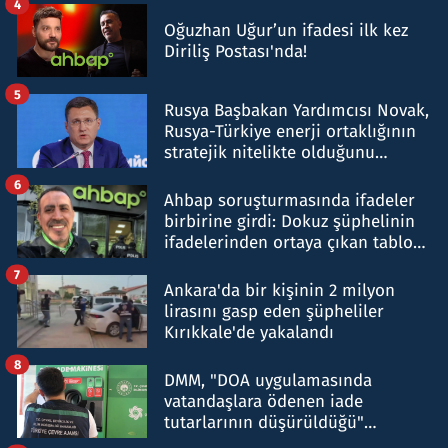
4
Oğuzhan Uğur’un ifadesi ilk kez
Diriliş Postası'nda!
5
Rusya Başbakan Yardımcısı Novak,
Rusya-Türkiye enerji ortaklığının
stratejik nitelikte olduğunu
belirtti
6
Ahbap soruşturmasında ifadeler
birbirine girdi: Dokuz şüphelinin
ifadelerinden ortaya çıkan tablo
şok etti
7
Ankara'da bir kişinin 2 milyon
lirasını gasp eden şüpheliler
Kırıkkale'de yakalandı
8
DMM, "DOA uygulamasında
vatandaşlara ödenen iade
tutarlarının düşürüldüğü"
iddiasını yalanladı