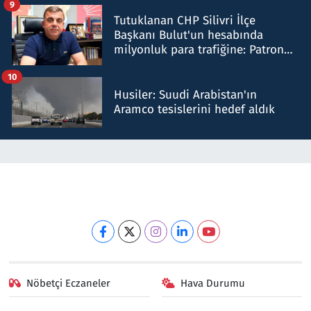
9
Tutuklanan CHP Silivri İlçe
Başkanı Bulut'un hesabında
milyonluk para trafiğine: Patron
talimat verdi, ben gönderdim
10
Husiler: Suudi Arabistan'ın
Aramco tesislerini hedef aldık
Nöbetçi Eczaneler
Hava Durumu