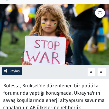
Resmi İlanlar
Rüya Tabirleri
Sağlık
Savunma Sanayi
Seçim 2023
Paylaş
-
+
A
A
Spor
Bolesta, Brüksel'de düzenlenen bir politika
Teknoloji ve Bilim
forumunda yaptığı konuşmada, Ukrayna'nın
Televizyon
savaş koşullarında enerji altyapısını savunma
çabalarının AB ülkelerine rehberlik