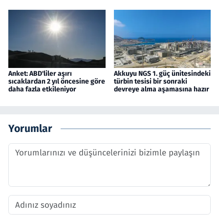
Anket: ABD'liler aşırı
Akkuyu NGS 1. güç ünitesindeki
sıcaklardan 2 yıl öncesine göre
türbin tesisi bir sonraki
daha fazla etkileniyor
devreye alma aşamasına hazır
Yorumlar