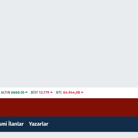
ALTIN
6660.55
BİST
13.779
BTC
64.944,08
mi İlanlar
Yazarlar