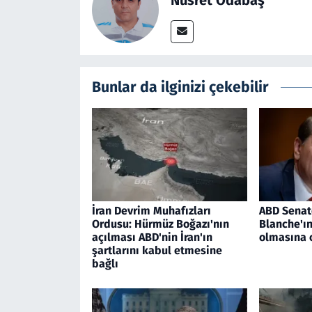
Bunlar da ilginizi çekebilir
İran Devrim Muhafızları
ABD Senat
Ordusu: Hürmüz Boğazı'nın
Blanche'ı
açılması ABD'nin İran'ın
olmasına 
şartlarını kabul etmesine
bağlı