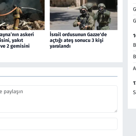
G
G
ayna’nın askeri
İsrail ordusunun Gazze'de
1
sini, yakıt
açtığı ateş sonucu 3 kişi
B
ve 2 gemisini
yaralandı
B
A
1
S