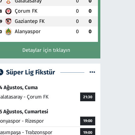
Galatasaray
0
0
7
Çorum FK
0
0
8
Gaziantep FK
0
0
9
Alanyaspor
0
0
0
Detaylar için tıklayın
Süper Lig Fikstür
4 Ağustos, Cuma
alatasaray - Çorum FK
21:30
5 Ağustos, Cumartesi
onyaspor - Rizespor
19:00
asımpaşa - Trabzonspor
19:00