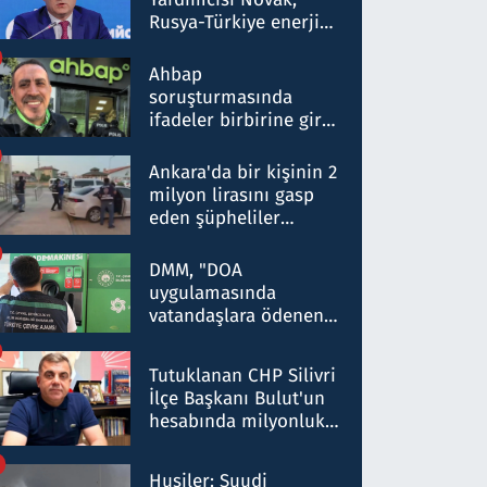
Rusya-Türkiye enerji
ortaklığının stratejik
nitelikte olduğunu
Ahbap
belirtti
soruşturmasında
ifadeler birbirine girdi:
Dokuz şüphelinin
ifadelerinden ortaya
Ankara'da bir kişinin 2
çıkan tablo şok etti
milyon lirasını gasp
eden şüpheliler
Kırıkkale'de yakalandı
DMM, "DOA
uygulamasında
vatandaşlara ödenen
iade tutarlarının
düşürüldüğü" iddiasını
Tutuklanan CHP Silivri
yalanladı
İlçe Başkanı Bulut'un
hesabında milyonluk
para trafiğine: Patron
talimat verdi, ben
Husiler: Suudi