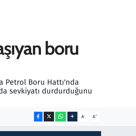
aşıyan boru
a Petrol Boru Hattı'nda
tında sevkiyatı durdurduğunu
-
+
A
A