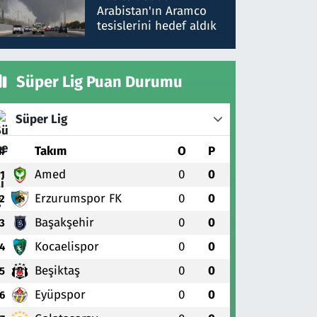
gönderdim
Arabistan'ın Aramco
tesislerini hedef aldık
Süper Lig Puan Durumu
Süper Lig
#
Takım
O
P
Amed
0
0
1
Erzurumspor FK
0
0
2
Başakşehir
0
0
3
Kocaelispor
0
0
4
Beşiktaş
0
0
5
Eyüpspor
0
0
6