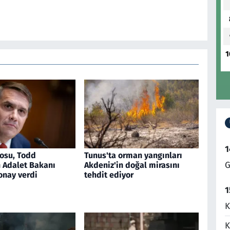
1
1
osu, Todd
Tunus'ta orman yangınları
G
n Adalet Bakanı
Akdeniz'in doğal mirasını
onay verdi
tehdit ediyor
1
K
K