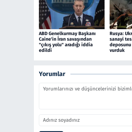
ABD Genelkurmay Başkanı
Rusya: Ukr
Caine'in İran savaşından
sanayi tesi
"çıkış yolu" aradığı iddia
deposunu 
edildi
vurduk
Yorumlar