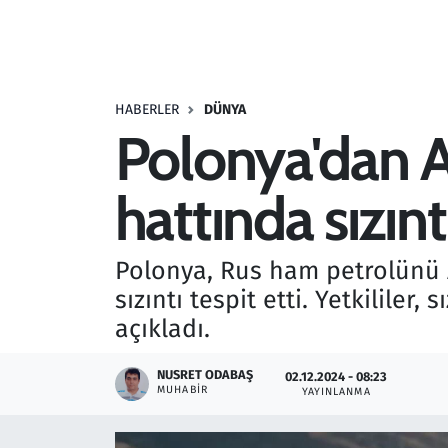
Resmi İlanlar
Rüya Tabirleri
HABERLER
DÜNYA
Polonya'dan A
Sağlık
hattında sızınt
Savunma Sanayi
Seçim 2023
Polonya, Rus ham petrolünü A
sızıntı tespit etti. Yetkilile
Spor
açıkladı.
Teknoloji ve Bilim
NUSRET ODABAŞ
02.12.2024 - 08:23
MUHABIR
YAYINLANMA
Televizyon