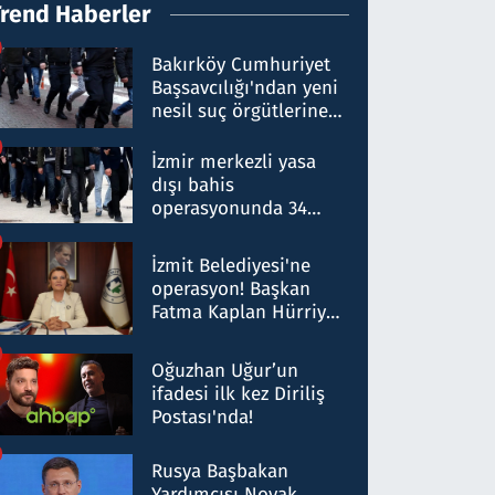
Trend Haberler
Bakırköy Cumhuriyet
Başsavcılığı'ndan yeni
nesil suç örgütlerine
operasyon: 50 şüpheli
hakkında gözaltı kararı
İzmir merkezli yasa
dışı bahis
operasyonunda 34
gözaltı: Yaklaşık 2
Milyar liralık para
İzmit Belediyesi'ne
trafiği tespit edildi
operasyon! Başkan
Fatma Kaplan Hürriyet
ve eşi gözaltına alındı
Oğuzhan Uğur’un
ifadesi ilk kez Diriliş
Postası'nda!
Rusya Başbakan
Yardımcısı Novak,