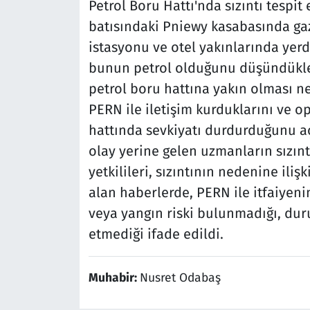
Petrol Boru Hattı'nda sızıntı tespit 
batısındaki Pniewy kasabasında gaz 
istasyonu ve otel yakınlarında yerd
bunun petrol olduğunu düşündüklerin
petrol boru hattına yakın olması n
PERN ile iletişim kurduklarını ve o
hattında sevkiyatı durdurduğunu açı
olay yerine gelen uzmanların sızıntı
yetkilileri, sızıntının nedenine ili
alan haberlerde, PERN ile itfaiyeni
veya yangın riski bulunmadığı, dur
etmediği ifade edildi.
Muhabir:
Nusret Odabaş