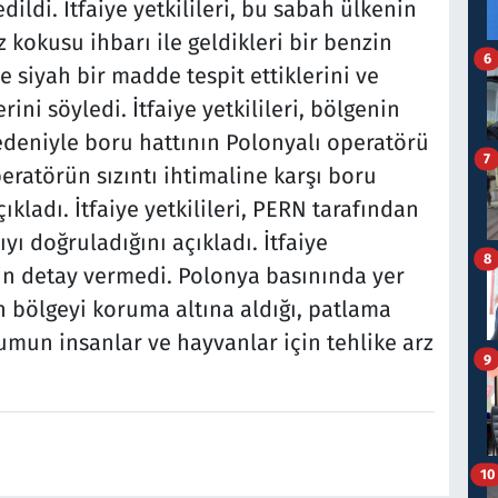
edildi. İtfaiye yetkilileri, bu sabah ülkenin
kokusu ihbarı ile geldikleri bir benzin
6
e siyah bir madde tespit ettiklerini ve
i söyledi. İtfaiye yetkilileri, bölgenin
edeniyle boru hattının Polonyalı operatörü
7
peratörün sızıntı ihtimaline karşı boru
kladı. İtfaiye yetkilileri, PERN tarafından
yı doğruladığını açıkladı. İtfaiye
8
şkin detay vermedi. Polonya basınında yer
n bölgeyi koruma altına aldığı, patlama
umun insanlar ve hayvanlar için tehlike arz
9
10