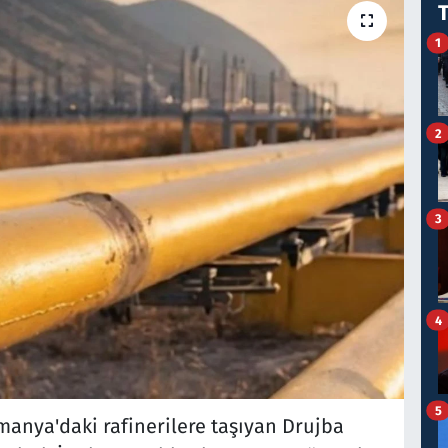
1
2
3
4
5
anya'daki rafinerilere taşıyan Drujba