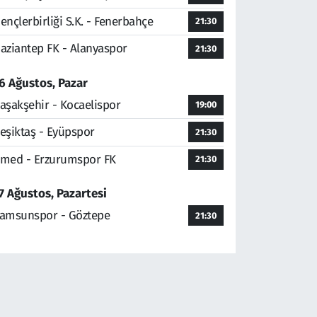
ençlerbirliği S.K. - Fenerbahçe
21:30
aziantep FK - Alanyaspor
21:30
6 Ağustos, Pazar
aşakşehir - Kocaelispor
19:00
eşiktaş - Eyüpspor
21:30
med - Erzurumspor FK
21:30
7 Ağustos, Pazartesi
amsunspor - Göztepe
21:30