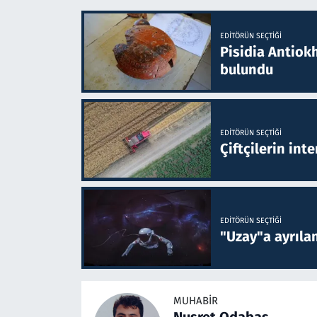
EDITÖRÜN SEÇTIĞI
Pisidia Antiokh
bulundu
EDITÖRÜN SEÇTIĞI
Çiftçilerin inte
EDITÖRÜN SEÇTIĞI
"Uzay"a ayrılan
MUHABIR
Nusret Odabaş