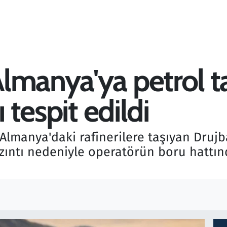
lmanya'ya petrol t
ı tespit edildi
lmanya'daki rafinerilere taşıyan Drujb
r, sızıntı nedeniyle operatörün boru hat