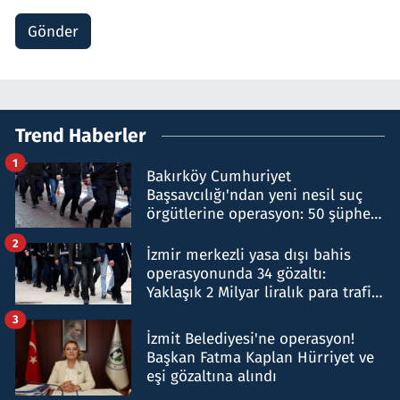
Gönder
Trend Haberler
1
Bakırköy Cumhuriyet
Başsavcılığı'ndan yeni nesil suç
örgütlerine operasyon: 50 şüpheli
hakkında gözaltı kararı
2
İzmir merkezli yasa dışı bahis
operasyonunda 34 gözaltı:
Yaklaşık 2 Milyar liralık para trafiği
tespit edildi
3
İzmit Belediyesi'ne operasyon!
Başkan Fatma Kaplan Hürriyet ve
eşi gözaltına alındı