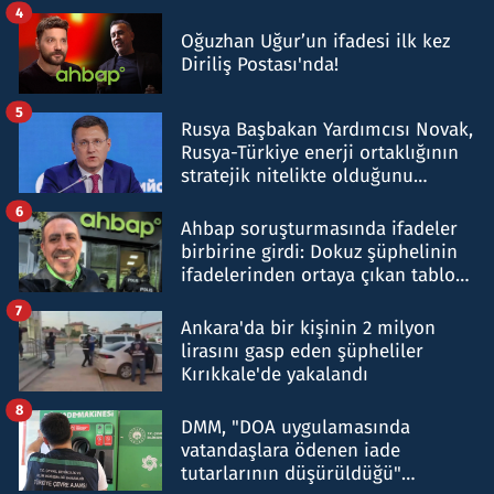
4
Oğuzhan Uğur’un ifadesi ilk kez
Diriliş Postası'nda!
5
Rusya Başbakan Yardımcısı Novak,
Rusya-Türkiye enerji ortaklığının
stratejik nitelikte olduğunu
belirtti
6
Ahbap soruşturmasında ifadeler
birbirine girdi: Dokuz şüphelinin
ifadelerinden ortaya çıkan tablo
şok etti
7
Ankara'da bir kişinin 2 milyon
lirasını gasp eden şüpheliler
Kırıkkale'de yakalandı
8
DMM, "DOA uygulamasında
vatandaşlara ödenen iade
tutarlarının düşürüldüğü"