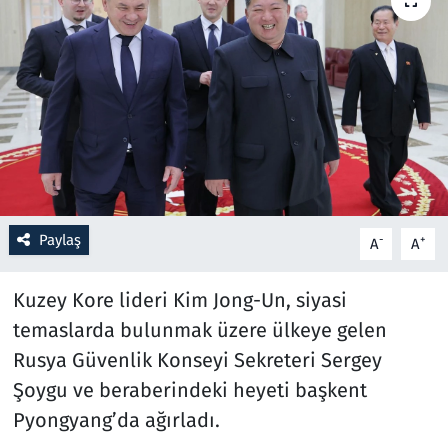
Resmi İlanlar
Rüya Tabirleri
Sağlık
Savunma Sanayi
Paylaş
-
+
A
A
Seçim 2023
Kuzey Kore lideri Kim Jong-Un, siyasi
Spor
temaslarda bulunmak üzere ülkeye gelen
Teknoloji ve Bilim
Rusya Güvenlik Konseyi Sekreteri Sergey
Şoygu ve beraberindeki heyeti başkent
Televizyon
Pyongyang’da ağırladı.