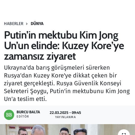
Gündem
HABERLER
DÜNYA
Haber
Putin’in mektubu Kim Jong
Kültür Sanat
Un’un elinde: Kuzey Kore’ye
zamansız ziyaret
Kurumsal Haberler
Ukrayna'da barış görüşmeleri sürerken
Lezzet Durağı
Rusya'dan Kuzey Kore'ye dikkat çeken bir
ziyaret gerçekleşti. Rusya Güvenlik Konseyi
Memur ve Kamu
Sekreteri Şoygu, Putin'in mektubunu Kim Jong
Un'a teslim etti.
Otomobil
BURCU BALTA
22.03.2025 - 09:45
EDITÖR
Oyun
YAYINLANMA
Ramazan