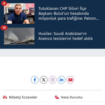
iddiasını yalanladı
9
Tutuklanan CHP Silivri İlçe
Başkanı Bulut'un hesabında
milyonluk para trafiğine: Patron
talimat verdi, ben gönderdim
10
Husiler: Suudi Arabistan'ın
Aramco tesislerini hedef aldık
Nöbetçi Eczaneler
Hava Durumu