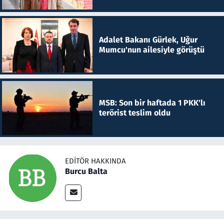
Adalet Bakanı Gürlek, Uğur
Mumcu'nun ailesiyle görüştü
MSB: Son bir haftada 1 PKK'lı
terörist teslim oldu
EDITÖR HAKKINDA
Burcu Balta