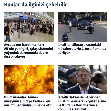
Bunlar da ilginizi çekebilir
Avrupa'nın havalimanları
İsrail ile Lübnan arasındaki
AB'nin yeni giriş çıkış sistemini
müzakerelerin 7. turu Roma'da
yoğunluk durumunda devre
sürüyor
dışı bırakıyor
Bilim insanları Güneş
İsrailli Bakan Ben-Gvir'den,
yüzeyinin şimdiye kadarki en
Filistinli esirlerin kıyafetlerine
ayrıntılı görüntüsünü elde etti
ve Kur'an-ı Kerimlerine el
konulması talimatı