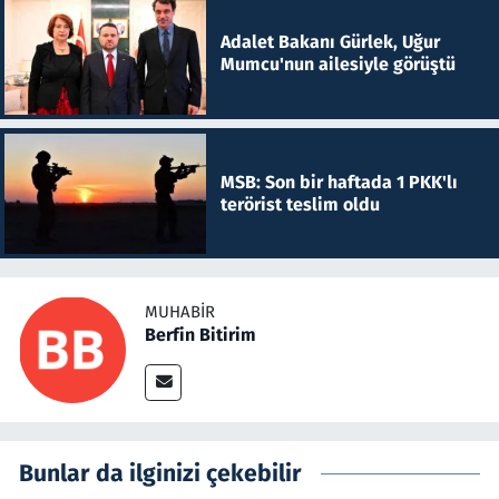
Adalet Bakanı Gürlek, Uğur
Mumcu'nun ailesiyle görüştü
MSB: Son bir haftada 1 PKK'lı
terörist teslim oldu
MUHABIR
Berfin Bitirim
Bunlar da ilginizi çekebilir