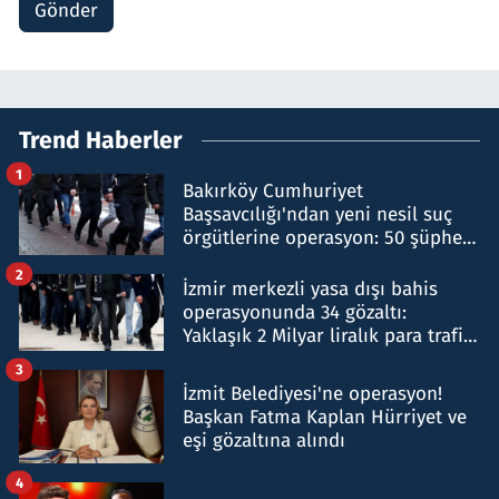
Gönder
Trend Haberler
1
Bakırköy Cumhuriyet
Başsavcılığı'ndan yeni nesil suç
örgütlerine operasyon: 50 şüpheli
hakkında gözaltı kararı
2
İzmir merkezli yasa dışı bahis
operasyonunda 34 gözaltı:
Yaklaşık 2 Milyar liralık para trafiği
tespit edildi
3
İzmit Belediyesi'ne operasyon!
Başkan Fatma Kaplan Hürriyet ve
eşi gözaltına alındı
4