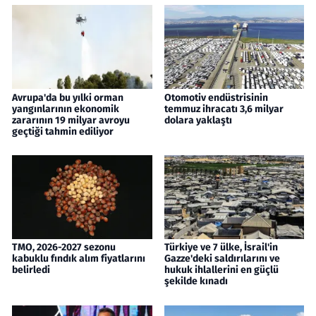
Avrupa'da bu yılki orman
Otomotiv endüstrisinin
yangınlarının ekonomik
temmuz ihracatı 3,6 milyar
zararının 19 milyar avroyu
dolara yaklaştı
geçtiği tahmin ediliyor
TMO, 2026-2027 sezonu
Türkiye ve 7 ülke, İsrail'in
kabuklu fındık alım fiyatlarını
Gazze'deki saldırılarını ve
belirledi
hukuk ihlallerini en güçlü
şekilde kınadı