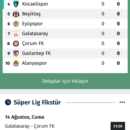
Kocaelispor
0
0
4
Beşiktaş
0
0
5
Eyüpspor
0
0
6
Galatasaray
0
0
7
Çorum FK
0
0
8
Gaziantep FK
0
0
9
Alanyaspor
0
0
10
Detaylar için tıklayın
Süper Lig Fikstür
14 Ağustos, Cuma
Galatasaray - Çorum FK
21:30