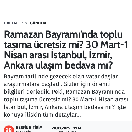
Gündem
HABERLER
GÜNDEM
Haber
Ramazan Bayramı'nda toplu
Kültür Sanat
taşıma ücretsiz mi? 30 Mart-1
Nisan arası İstanbul, İzmir,
Kurumsal Haberler
Ankara ulaşım bedava mı?
Lezzet Durağı
Bayram tatilinde gezecek olan vatandaşlar
araştırmalara başladı. Sizler için önemli
Memur ve Kamu
bilgileri derledik. Peki, Ramazan Bayramı'nda
toplu taşıma ücretsiz mi? 30 Mart-1 Nisan arası
Otomobil
İstanbul, İzmir, Ankara ulaşım bedava mı? İşte
konuya ilişkin tüm detaylar...
Oyun
BERFIN BITIRIM
28.03.2025 - 11:41
Ramazan
MUHABIR