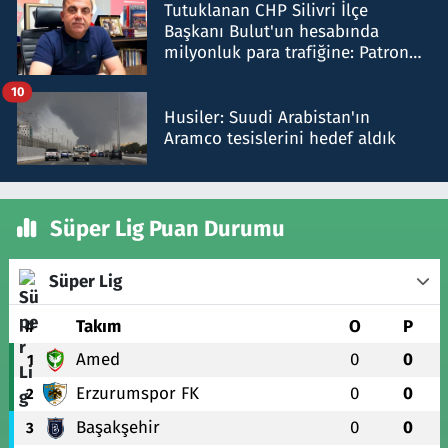
Tutuklanan CHP Silivri İlçe
Başkanı Bulut'un hesabında
milyonluk para trafiğine: Patron
talimat verdi, ben gönderdim
10
Husiler: Suudi Arabistan'ın
Aramco tesislerini hedef aldık
Süper Lig Puan Durumu
Süper Lig
#
Takım
O
P
Amed
0
0
1
Erzurumspor FK
0
0
2
Başakşehir
0
0
3