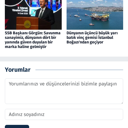
SSB Başkanı Görgün: Savunma
Dünyanın üçüncü büyük yarı
sanayimiz, dünyanın dört bir
batık vinç gemisi İstanbul
yanında güven duyulan bir
Boğazı'ndan geçiyor
marka haline gelmiştir
Yorumlar