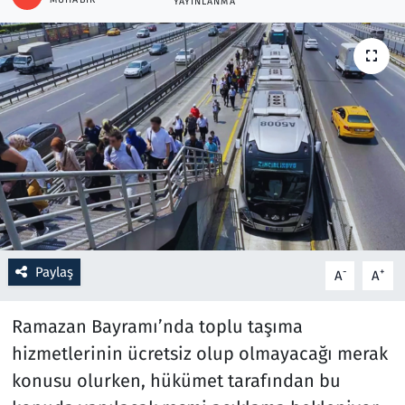
YAYINLANMA
Resmi İlanlar
Rüya Tabirleri
Sağlık
Savunma Sanayi
Seçim 2023
Spor
Paylaş
-
+
A
A
Teknoloji ve Bilim
Ramazan Bayramı’nda toplu taşıma
hizmetlerinin ücretsiz olup olmayacağı merak
Televizyon
konusu olurken, hükümet tarafından bu