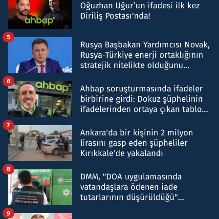
Oğuzhan Uğur’un ifadesi ilk kez
Diriliş Postası'nda!
5
Rusya Başbakan Yardımcısı Novak,
Rusya-Türkiye enerji ortaklığının
stratejik nitelikte olduğunu
belirtti
6
Ahbap soruşturmasında ifadeler
birbirine girdi: Dokuz şüphelinin
ifadelerinden ortaya çıkan tablo
şok etti
7
Ankara'da bir kişinin 2 milyon
lirasını gasp eden şüpheliler
Kırıkkale'de yakalandı
8
DMM, "DOA uygulamasında
vatandaşlara ödenen iade
tutarlarının düşürüldüğü"
iddiasını yalanladı
9