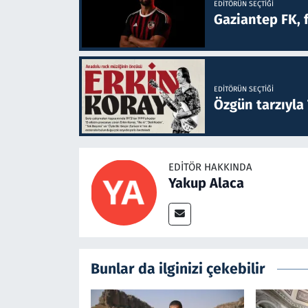
EDITÖRÜN SEÇTIĞI
Gaziantep FK, 
EDITÖRÜN SEÇTIĞI
Özgün tarzıyla
EDITÖR HAKKINDA
Yakup Alaca
Bunlar da ilginizi çekebilir