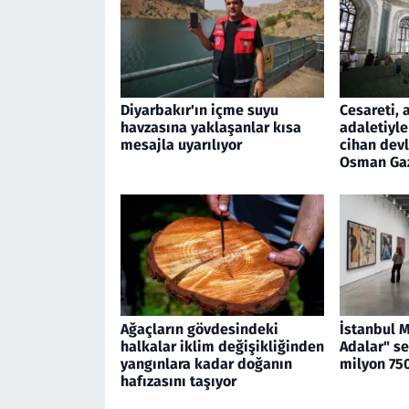
Diyarbakır'ın içme suyu
Cesareti, 
havzasına yaklaşanlar kısa
adaletiyle
mesajla uyarılıyor
cihan devl
Osman Ga
Ağaçların gövdesindeki
İstanbul 
halkalar iklim değişikliğinden
Adalar" se
yangınlara kadar doğanın
milyon 750
hafızasını taşıyor