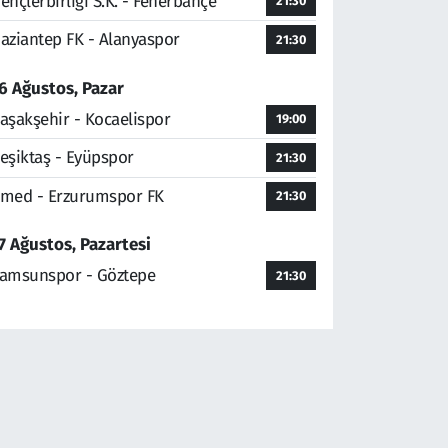
ençlerbirliği S.K. - Fenerbahçe
21:30
aziantep FK - Alanyaspor
21:30
6 Ağustos, Pazar
aşakşehir - Kocaelispor
19:00
eşiktaş - Eyüpspor
21:30
med - Erzurumspor FK
21:30
7 Ağustos, Pazartesi
amsunspor - Göztepe
21:30