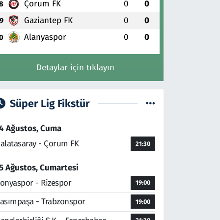
Çorum FK
0
0
8
Gaziantep FK
0
0
9
Alanyaspor
0
0
0
Detaylar için tıklayın
Süper Lig Fikstür
4 Ağustos, Cuma
alatasaray - Çorum FK
21:30
5 Ağustos, Cumartesi
onyaspor - Rizespor
19:00
asımpaşa - Trabzonspor
19:00