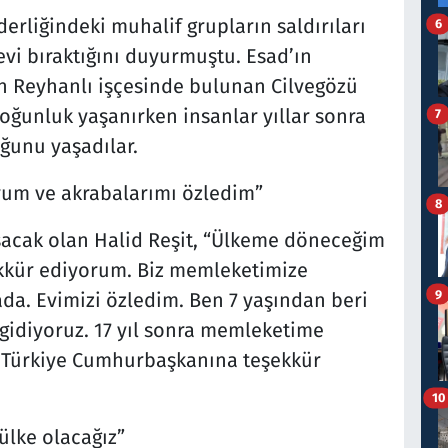
derliğindeki muhalif grupların saldırıları
6
evi bıraktığını duyurmuştu. Esad’ın
ın Reyhanlı işçesinde bulunan Cilvegözü
 yoğunluk yaşanırken insanlar yıllar sonra
7
unu yaşadılar.
rum ve akrabalarımı özledim”
8
uşacak olan Halid Reşit, “Ülkeme döneceğim
ekkür ediyorum. Biz memleketimize
9
ada. Evimizi özledim. Ben 7 yaşından beri
idiyoruz. 17 yıl sonra memleketime
 Türkiye Cumhurbaşkanına teşekkür
10
ülke olacağız”