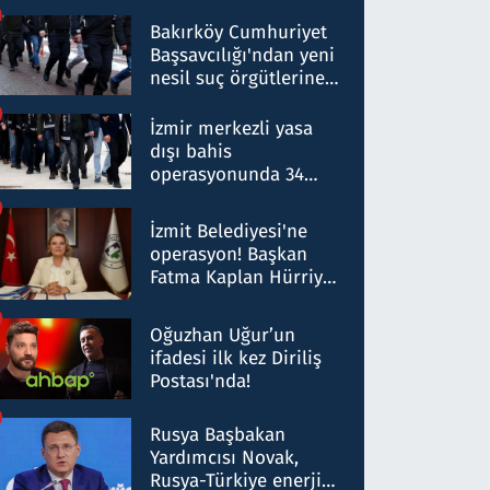
Bakırköy Cumhuriyet
Başsavcılığı'ndan yeni
nesil suç örgütlerine
operasyon: 50 şüpheli
hakkında gözaltı kararı
İzmir merkezli yasa
dışı bahis
operasyonunda 34
gözaltı: Yaklaşık 2
Milyar liralık para
İzmit Belediyesi'ne
trafiği tespit edildi
operasyon! Başkan
Fatma Kaplan Hürriyet
ve eşi gözaltına alındı
Oğuzhan Uğur’un
ifadesi ilk kez Diriliş
Postası'nda!
Rusya Başbakan
Yardımcısı Novak,
Rusya-Türkiye enerji