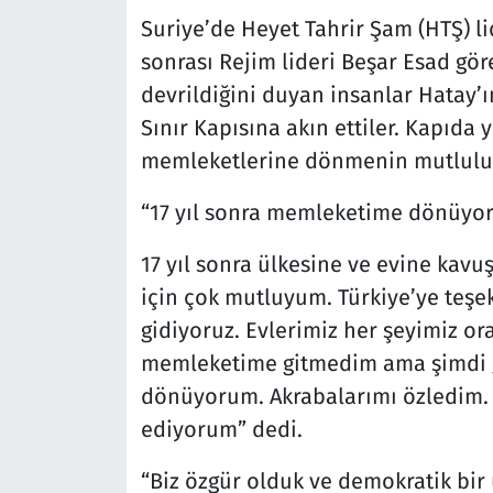
Suriye’de Heyet Tahrir Şam (HTŞ) li
sonrası Rejim lideri Beşar Esad gör
devrildiğini duyan insanlar Hatay’
Sınır Kapısına akın ettiler. Kapıda
memleketlerine dönmenin mutluluğ
“17 yıl sonra memleketime dönüyo
17 yıl sonra ülkesine ve evine kav
için çok mutluyum. Türkiye’ye teş
gidiyoruz. Evlerimiz her şeyimiz or
memleketime gitmedim ama şimdi g
dönüyorum. Akrabalarımı özledim.
ediyorum” dedi.
“Biz özgür olduk ve demokratik bir 