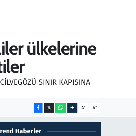
iler ülkelerine
iler
 CİLVEGÖZÜ SINIR KAPISINA
-
+
A
A
Trend Haberler