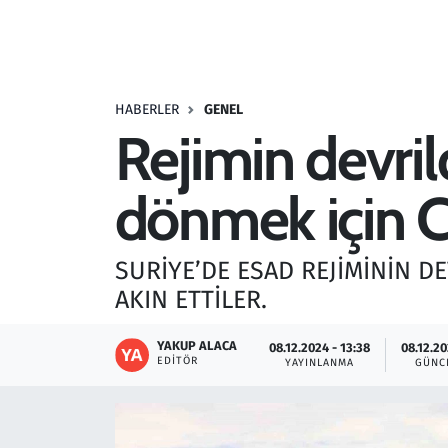
Resmi İlanlar
Rüya Tabirleri
HABERLER
GENEL
Rejimin devril
Sağlık
dönmek için Ci
Savunma Sanayi
Seçim 2023
SURİYE’DE ESAD REJİMİNİN DE
AKIN ETTİLER.
Spor
YAKUP ALACA
08.12.2024 - 13:38
08.12.20
Teknoloji ve Bilim
EDITÖR
YAYINLANMA
GÜNC
Televizyon