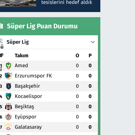
tesislerini hedef aldık
Süper Lig Puan Durumu
Süper Lig
#
Takım
O
P
Amed
0
0
1
Erzurumspor FK
0
0
2
Başakşehir
0
0
3
Kocaelispor
0
0
4
Beşiktaş
0
0
5
Eyüpspor
0
0
6
Galatasaray
0
0
7