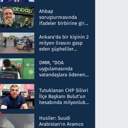
ortaklığının stratejik
nitelikte olduğunu
Ahbap
belirtti
soruşturmasında
ifadeler birbirine girdi:
Dokuz şüphelinin
ifadelerinden ortaya
Ankara'da bir kişinin 2
çıkan tablo şok etti
milyon lirasını gasp
eden şüpheliler
Kırıkkale'de yakalandı
DMM, "DOA
uygulamasında
vatandaşlara ödenen
iade tutarlarının
düşürüldüğü" iddiasını
Tutuklanan CHP Silivri
yalanladı
İlçe Başkanı Bulut'un
hesabında milyonluk
para trafiğine: Patron
talimat verdi, ben
Husiler: Suudi
gönderdim
Arabistan'ın Aramco