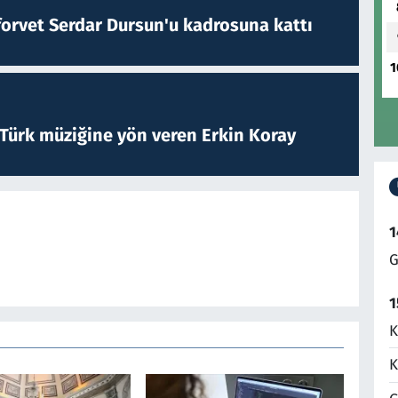
forvet Serdar Dursun'u kadrosuna kattı
1
 Türk müziğine yön veren Erkin Koray
1
G
1
K
K