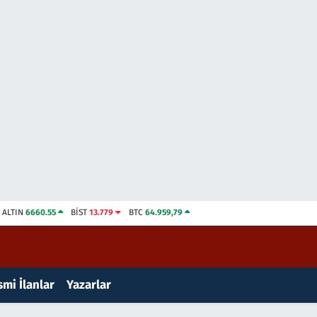
ALTIN
6660.55
BİST
13.779
BTC
64.959,79
mi İlanlar
Yazarlar