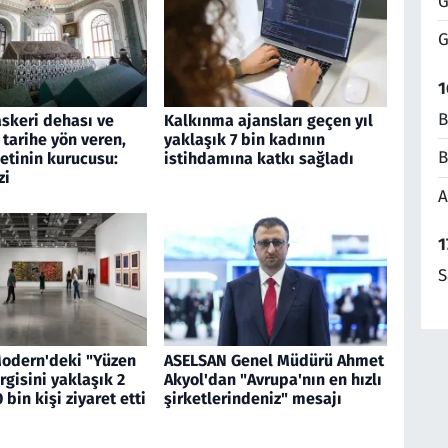
G
G
1
B
askeri dehası ve
Kalkınma ajansları geçen yıl
 tarihe yön veren,
yaklaşık 7 bin kadının
B
etinin kurucusu:
istihdamına katkı sağladı
zi
A
1
S
Modern'deki "Yüzen
ASELSAN Genel Müdürü Ahmet
rgisini yaklaşık 2
Akyol'dan "Avrupa'nın en hızlı
 bin kişi ziyaret etti
şirketlerindeniz" mesajı