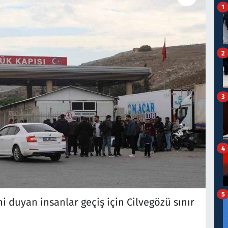
1
2
3
4
5
i duyan insanlar geçiş için Cilvegözü sınır