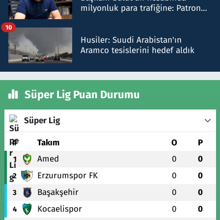
milyonluk para trafiğine: Patron
talimat verdi, ben gönderdim
10
Husiler: Suudi Arabistan'ın
Aramco tesislerini hedef aldık
Süper Lig Puan Durumu
Süper Lig
#
Takım
O
P
Amed
0
0
1
Erzurumspor FK
0
0
2
Başakşehir
0
0
3
Kocaelispor
0
0
4