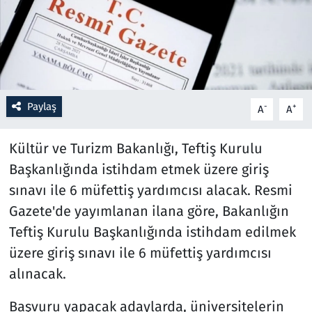
Resmi İlanlar
Rüya Tabirleri
Sağlık
Paylaş
-
+
A
A
Savunma Sanayi
Kültür ve Turizm Bakanlığı, Teftiş Kurulu
Başkanlığında istihdam etmek üzere giriş
Seçim 2023
sınavı ile 6 müfettiş yardımcısı alacak. Resmi
Gazete'de yayımlanan ilana göre, Bakanlığın
Spor
Teftiş Kurulu Başkanlığında istihdam edilmek
Teknoloji ve Bilim
üzere giriş sınavı ile 6 müfettiş yardımcısı
alınacak.
Televizyon
Başvuru yapacak adaylarda, üniversitelerin