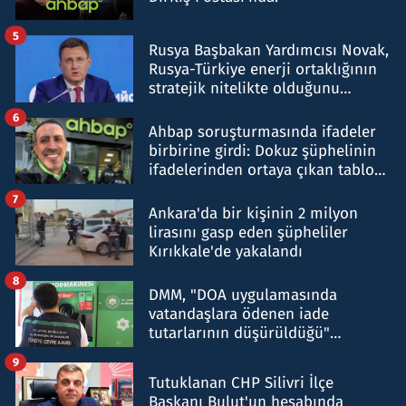
5
Rusya Başbakan Yardımcısı Novak,
Rusya-Türkiye enerji ortaklığının
stratejik nitelikte olduğunu
belirtti
6
Ahbap soruşturmasında ifadeler
birbirine girdi: Dokuz şüphelinin
ifadelerinden ortaya çıkan tablo
şok etti
7
Ankara'da bir kişinin 2 milyon
lirasını gasp eden şüpheliler
Kırıkkale'de yakalandı
8
DMM, "DOA uygulamasında
vatandaşlara ödenen iade
tutarlarının düşürüldüğü"
iddiasını yalanladı
9
Tutuklanan CHP Silivri İlçe
Başkanı Bulut'un hesabında