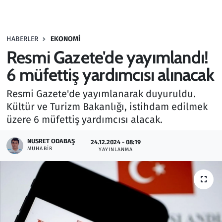
Gündem
HABERLER
EKONOMI
Haber
Resmi Gazete'de yayımlandı!
Kültür Sanat
6 müfettiş yardımcısı alınacak
Resmi Gazete'de yayımlanarak duyuruldu.
Kurumsal Haberler
Kültür ve Turizm Bakanlığı, istihdam edilmek
üzere 6 müfettiş yardımcısı alacak.
Lezzet Durağı
NUSRET ODABAŞ
24.12.2024 - 08:19
Memur ve Kamu
MUHABIR
YAYINLANMA
Otomobil
Oyun
Ramazan