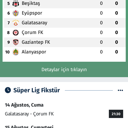
Beşiktaş
0
0
5
Eyüpspor
0
0
6
Galatasaray
0
0
7
Çorum FK
0
0
8
Gaziantep FK
0
0
9
Alanyaspor
0
0
10
Detaylar için tıklayın
Süper Lig Fikstür
14 Ağustos, Cuma
Galatasaray - Çorum FK
21:30
15 Ağustos, Cumartesi