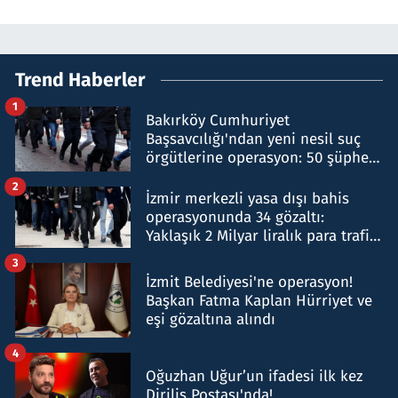
Trend Haberler
1
Bakırköy Cumhuriyet
Başsavcılığı'ndan yeni nesil suç
örgütlerine operasyon: 50 şüpheli
hakkında gözaltı kararı
2
İzmir merkezli yasa dışı bahis
operasyonunda 34 gözaltı:
Yaklaşık 2 Milyar liralık para trafiği
tespit edildi
3
İzmit Belediyesi'ne operasyon!
Başkan Fatma Kaplan Hürriyet ve
eşi gözaltına alındı
4
Oğuzhan Uğur’un ifadesi ilk kez
Diriliş Postası'nda!