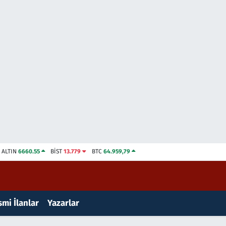
ALTIN
6660.55
BİST
13.779
BTC
64.959,79
mi İlanlar
Yazarlar