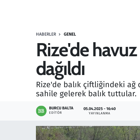
Resmi İlanlar
Rüya Tabirleri
HABERLER
GENEL
Rize'de havuz 
Sağlık
dağıldı
Savunma Sanayi
Seçim 2023
Rize'de balık çiftliğindeki ağ
sahile gelerek balık tuttular.
Spor
BURCU BALTA
05.04.2025 - 16:40
Teknoloji ve Bilim
EDITÖR
YAYINLANMA
Televizyon