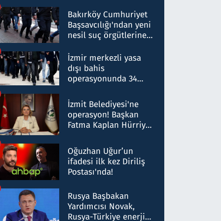
Bakırköy Cumhuriyet
Başsavcılığı'ndan yeni
nesil suç örgütlerine
operasyon: 50 şüpheli
hakkında gözaltı kararı
İzmir merkezli yasa
dışı bahis
operasyonunda 34
gözaltı: Yaklaşık 2
Milyar liralık para
İzmit Belediyesi'ne
trafiği tespit edildi
operasyon! Başkan
Fatma Kaplan Hürriyet
ve eşi gözaltına alındı
Oğuzhan Uğur’un
ifadesi ilk kez Diriliş
Postası'nda!
Rusya Başbakan
Yardımcısı Novak,
Rusya-Türkiye enerji