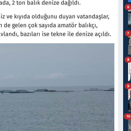
ada, 2 ton balık denize dağıldı.
6
niz ve kıyıda olduğunu duyan vatandaşlar,
en de gelen çok sayıda amatör balıkçı,
vlandı, bazıları ise tekne ile denize açıldı.
7
8
9
10