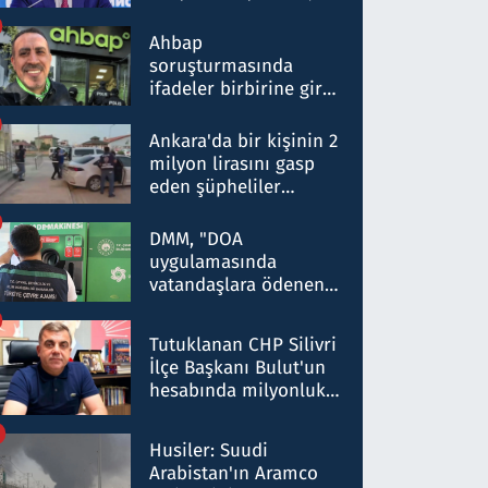
ortaklığının stratejik
nitelikte olduğunu
Ahbap
belirtti
soruşturmasında
ifadeler birbirine girdi:
Dokuz şüphelinin
ifadelerinden ortaya
Ankara'da bir kişinin 2
çıkan tablo şok etti
milyon lirasını gasp
eden şüpheliler
Kırıkkale'de yakalandı
DMM, "DOA
uygulamasında
vatandaşlara ödenen
iade tutarlarının
düşürüldüğü" iddiasını
Tutuklanan CHP Silivri
yalanladı
İlçe Başkanı Bulut'un
hesabında milyonluk
para trafiğine: Patron
talimat verdi, ben
Husiler: Suudi
gönderdim
Arabistan'ın Aramco