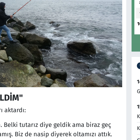
1
1
G
LDİM"
1
ı aktardı:
K
Belki tutarız diye geldik ama biraz geç
K
amış. Biz de nasip diyerek oltamızı attık.