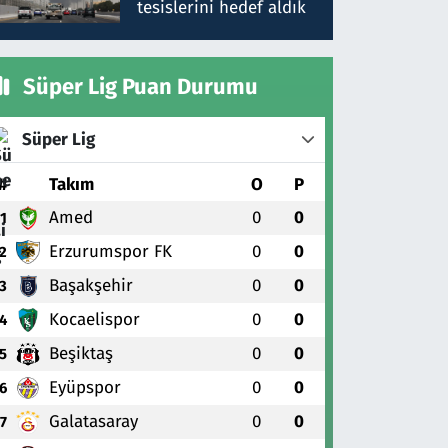
tesislerini hedef aldık
Süper Lig Puan Durumu
Süper Lig
#
Takım
O
P
Amed
0
0
1
Erzurumspor FK
0
0
2
Başakşehir
0
0
3
Kocaelispor
0
0
4
Beşiktaş
0
0
5
Eyüpspor
0
0
6
Galatasaray
0
0
7