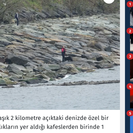
1
2
3
4
5
ık 2 kilometre açıktaki denizde özel bir
lıkların yer aldığı kafeslerden birinde 1