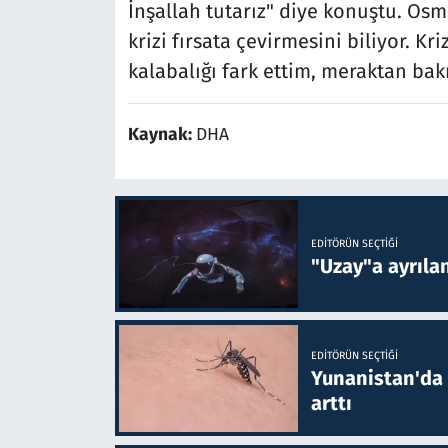
İnşallah tutarız" diye konuştu. Osma
krizi fırsata çevirmesini biliyor. Kr
kalabalığı fark ettim, meraktan ba
Kaynak:
DHA
EDITÖRÜN SEÇTIĞI
"Uzay"a ayrılan
EDITÖRÜN SEÇTIĞI
Yunanistan'da B
arttı