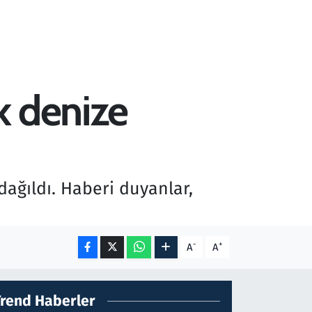
k denize
 dağıldı. Haberi duyanlar,
-
+
A
A
Trend Haberler