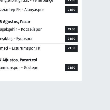
ençlerbirliği S.K. - Fenerbahçe
21:30
aziantep FK - Alanyaspor
21:30
6 Ağustos, Pazar
aşakşehir - Kocaelispor
19:00
eşiktaş - Eyüpspor
21:30
med - Erzurumspor FK
21:30
7 Ağustos, Pazartesi
amsunspor - Göztepe
21:30