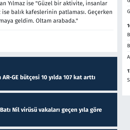
G
n Yılmaz ise "Güzel bir aktivite, insanlar
iz ise balık kafeslerinin patlaması. Geçerken
G
kmaya geldim. Oltam arabada."
1
B
B
A
1
 AR-GE bütçesi 10 yılda 107 kat arttı
S
atı Nil virüsü vakaları geçen yıla göre