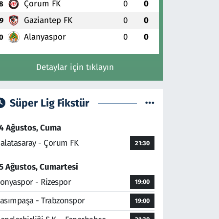
Çorum FK
0
0
8
Gaziantep FK
0
0
9
Alanyaspor
0
0
0
Detaylar için tıklayın
Süper Lig Fikstür
4 Ağustos, Cuma
alatasaray - Çorum FK
21:30
5 Ağustos, Cumartesi
onyaspor - Rizespor
19:00
asımpaşa - Trabzonspor
19:00