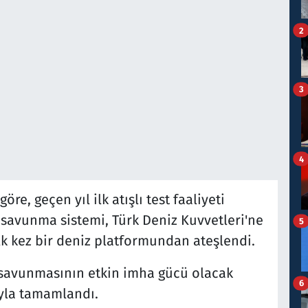
2
3
4
, geçen yıl ilk atışlı test faaliyeti
 savunma sistemi, Türk Deniz Kuvvetleri'ne
5
ilk kez bir deniz platformundan ateşlendi.
 savunmasının etkin imha gücü olacak
6
ıyla tamamlandı.