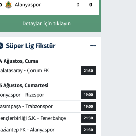
Alanyaspor
0
0
0
Detaylar için tıklayın
Süper Lig Fikstür
4 Ağustos, Cuma
alatasaray - Çorum FK
21:30
5 Ağustos, Cumartesi
onyaspor - Rizespor
19:00
asımpaşa - Trabzonspor
19:00
ençlerbirliği S.K. - Fenerbahçe
21:30
aziantep FK - Alanyaspor
21:30