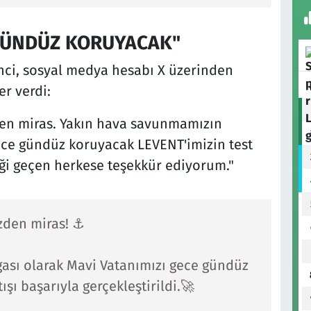
 GÜNDÜZ KORUYACAK"
ci, sosyal medya hesabı X üzerinden
er verdi:
den miras. Yakın hava savunmamızın
ece gündüz koruyacak LEVENT'imizin test
meği geçen herkese teşekkür ediyorum."
zden miras! ⚓
sı olarak Mavi Vatanımızı gece gündüz
tışı başarıyla gerçekleştirildi.🚀