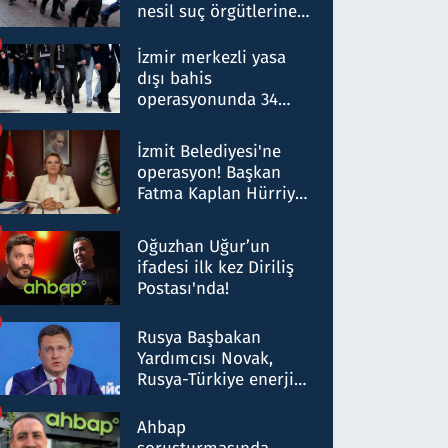
nesil suç örgütlerine
operasyon: 50 şüpheli
hakkında gözaltı kararı
İzmir merkezli yasa
dışı bahis
operasyonunda 34
gözaltı: Yaklaşık 2
Milyar liralık para
İzmit Belediyesi'ne
trafiği tespit edildi
operasyon! Başkan
Fatma Kaplan Hürriyet
ve eşi gözaltına alındı
Oğuzhan Uğur’un
ifadesi ilk kez Diriliş
Postası'nda!
Rusya Başbakan
Yardımcısı Novak,
Rusya-Türkiye enerji
ortaklığının stratejik
nitelikte olduğunu
Ahbap
belirtti