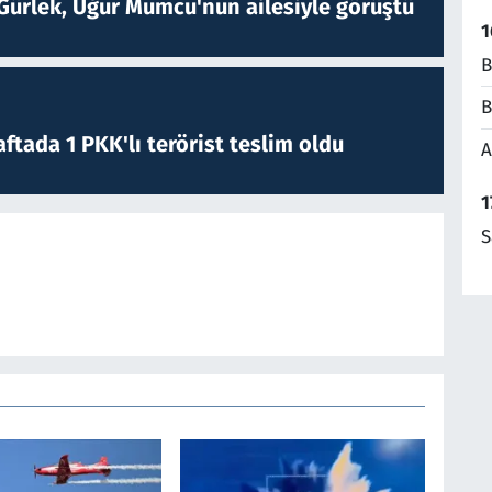
Gürlek, Uğur Mumcu'nun ailesiyle görüştü
1
B
B
ftada 1 PKK'lı terörist teslim oldu
A
1
S