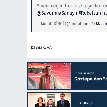
Emeği geçen herkese teşekkür e
@SavunmaSanayii
#Roketsan
ht
— Murat İKİNCİ (@muratikinci2)
March
Kaynak:
AA
EDITÖRÜN SEÇTIĞI
Göztepe'den "o
EDITÖRÜN SEÇTIĞI