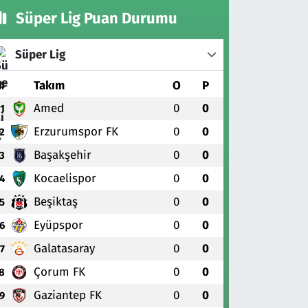
Süper Lig Puan Durumu
Süper Lig
#
Takım
O
P
Amed
0
0
1
Erzurumspor FK
0
0
2
Başakşehir
0
0
3
Kocaelispor
0
0
4
Beşiktaş
0
0
5
Eyüpspor
0
0
6
Galatasaray
0
0
7
Çorum FK
0
0
8
Gaziantep FK
0
0
9