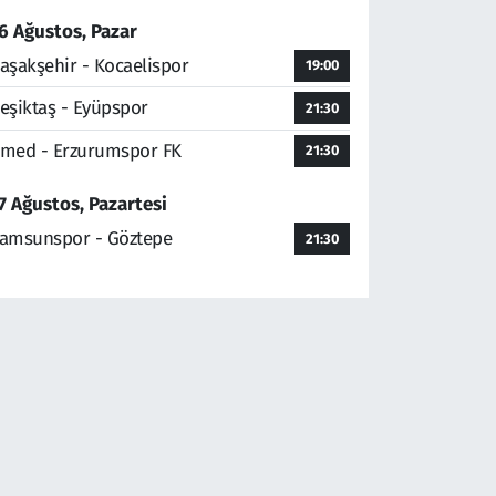
6 Ağustos, Pazar
aşakşehir - Kocaelispor
19:00
eşiktaş - Eyüpspor
21:30
med - Erzurumspor FK
21:30
7 Ağustos, Pazartesi
amsunspor - Göztepe
21:30