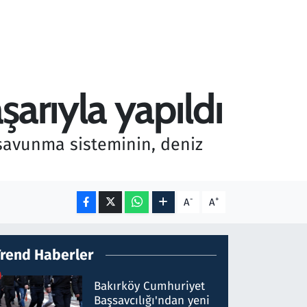
arıyla yapıldı
 savunma sisteminin, deniz
-
+
A
A
Trend Haberler
Bakırköy Cumhuriyet
Başsavcılığı'ndan yeni