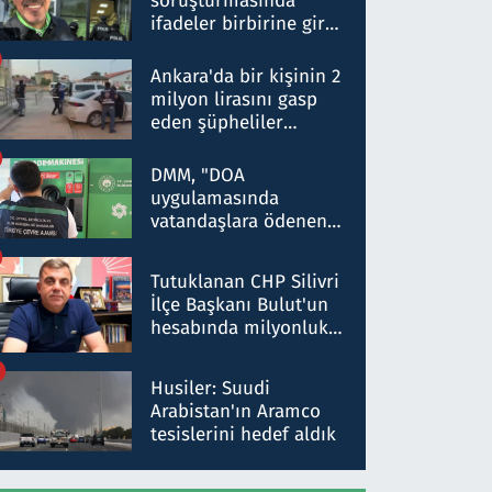
soruşturmasında
ifadeler birbirine girdi:
Dokuz şüphelinin
ifadelerinden ortaya
Ankara'da bir kişinin 2
çıkan tablo şok etti
milyon lirasını gasp
eden şüpheliler
Kırıkkale'de yakalandı
DMM, "DOA
uygulamasında
vatandaşlara ödenen
iade tutarlarının
düşürüldüğü" iddiasını
Tutuklanan CHP Silivri
yalanladı
İlçe Başkanı Bulut'un
hesabında milyonluk
para trafiğine: Patron
talimat verdi, ben
Husiler: Suudi
gönderdim
Arabistan'ın Aramco
tesislerini hedef aldık