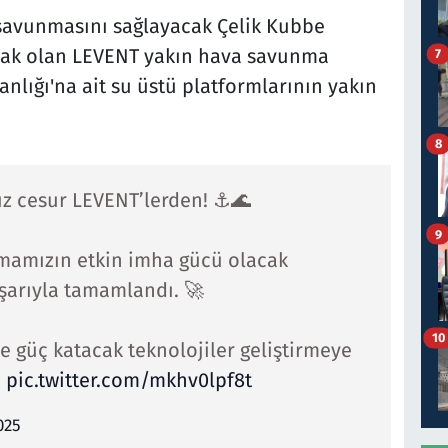
 savunmasını sağlayacak Çelik Kubbe
acak olan LEVENT yakın hava savunma
7
nlığı'na ait su üstü platformlarının yakın
8
z cesur LEVENT’lerden! ⚓🌊
9
mamızın etkin imha gücü olacak
başarıyla tamamlandı. 🚀
10
e güç katacak teknolojiler geliştirmeye
…
pic.twitter.com/mkhv0lpf8t
025