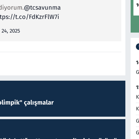
1
diyorum.
@tcsavunma
tps://t.co/FdKzrFlW7i
 24, 2025
1
G
1
K
limpik" çalışmalar
K
G
G