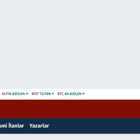
ALTIN
6513.94
BİST
13.768
BTC
64.602,05
mi İlanlar
Yazarlar