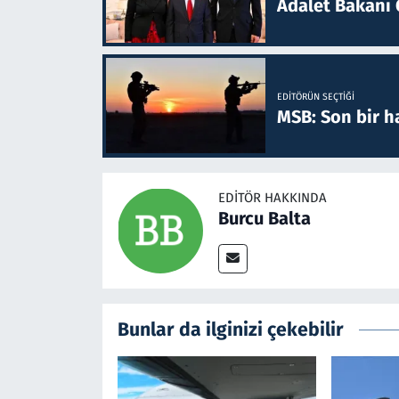
Adalet Bakanı 
EDITÖRÜN SEÇTIĞI
MSB: Son bir ha
EDITÖR HAKKINDA
Burcu Balta
Bunlar da ilginizi çekebilir