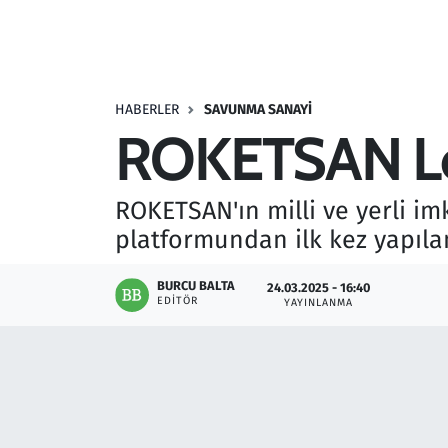
Resmi İlanlar
Rüya Tabirleri
HABERLER
SAVUNMA SANAYI
ROKETSAN Leven
Sağlık
Savunma Sanayi
ROKETSAN'ın milli ve yerli im
platformundan ilk kez yapılan
Seçim 2023
BURCU BALTA
24.03.2025 - 16:40
Spor
EDITÖR
YAYINLANMA
Teknoloji ve Bilim
Televizyon